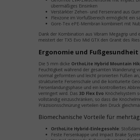
übermäßiges Einsinken
Verstärkter Zehen- und Fersenrand aus Gum
Flexzone im Vorfußbereich ermöglicht ein sa
Gore-Tex ePE-Membran kombiniert mit Nubuk
Dank der Kombination aus Vibram Megagrip und e
meistert der TX5 Evo Mid GTX den Granit des Ries
Ergonomie und Fußgesundheit
Die 5 mm dicke
OrthoLite Hybrid Mountain Hik
Feuchtigkeit während der gesamten Wanderung vo
normal geformten und leicht pronierten Füßen an,
strukturierte Fersenschale und die konturierte Ge
Fersenlandungsphase und ein kontrolliertes Abbr
verringert wird. Das
3D Flex Evo
Knöchelsystem sorg
vollständig einzuschränken, so dass die Knöchelmu
Präzisionsschnürung verteilen den Druck gleichmä
Biomechanische Vorteile für mehrtäg
OrthoLite Hybrid-Einlegesohle
: Stoßdäm
Feste Fersenkappe und Impact Brake System