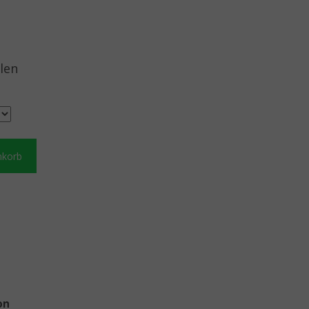
len
nkorb
on