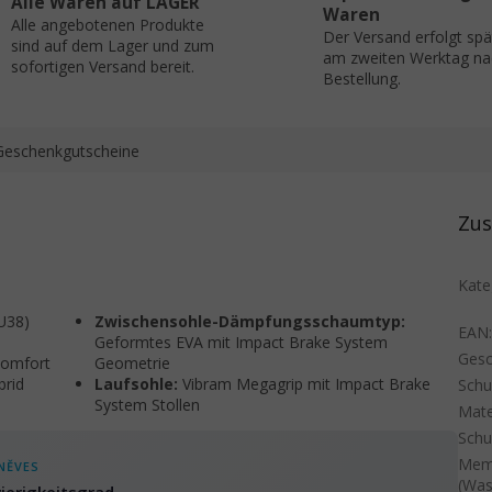
Alle Waren auf LAGER
Waren
Alle angebotenen Produkte
Der Versand erfolgt sp
sind auf dem Lager und zum
am zweiten Werktag na
sofortigen Versand bereit.
Bestellung.
Geschenkgutscheine
Zus
Kate
U38)
Zwischensohle-Dämpfungsschaumtyp:
EAN
Geformtes EVA mit Impact Brake System
Gesc
Comfort
Geometrie
brid
Laufsohle:
Vibram Megagrip mit Impact Brake
Sch
System Stollen
Mate
Schu
Mem
NĚVES
(Was