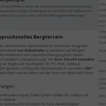
ierigkeitsgrad
Farb
 in Prag-Uhříněves bieten wir eine professionelle Fußvermessung
Gewi
uswahl des richtigen Trekkingschuhs zu helfen. Wir helfen Ihnen
Schn
huhen für Kurztrips, aber auch für Mehrtageswanderungen.
Kate
von 
Step
spruchsvolles Bergterrain
Prod
Für 
ifer, knöchelhoher Damenstiefel für technische Bergpfade,
Obermaterial
aus Nubukleder
ist abriebfest auf felsigem
#siz
Knöchelbereich eine natürliche Bewegung beim Gehen
 auf instabilem Untergrund sorgt. Die
Gore-Tex ePE Extended
Gewi
g vor Regen und Feuchtigkeit; die PFC-freie, nahtlose
. Der gesamte Umfang des Obermaterials ist von einem
360°-
Memb
 absorbiert und die Zehen und die Ferse vor Abrieb auf Felsen
Däm
Scha
rungen
Zwis
irektionalen Impact Brake System-Stollen für Traktion auf
Einz
em Gelände
Einl
t synthetischen Einsätzen für hohe Abriebfestigkeit