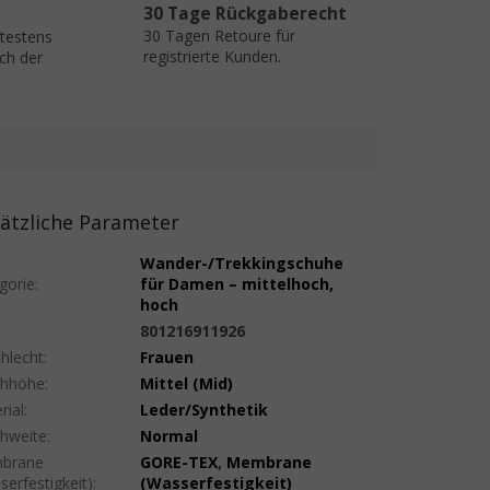
30 Tage Rückgaberecht
30 Tagen Retoure für
ätestens
registrierte Kunden.
ch der
ätzliche Parameter
Wander-/Trekkingschuhe
gorie
:
für Damen – mittelhoch,
hoch
:
801216911926
hlecht
:
Frauen
uhhöhe
:
Mittel (Mid)
rial
:
Leder/Synthetik
hweite
:
Normal
brane
GORE-TEX
,
Membrane
serfestigkeit)
:
(Wasserfestigkeit)