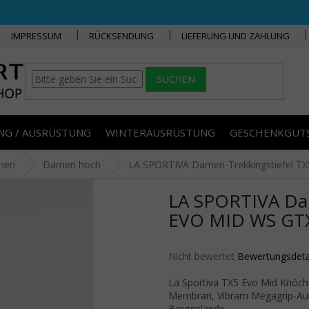
IMPRESSUM
RÜCKSENDUNG
LIEFERUNG UND ZAHLUNG
SUCHEN
NG / AUSRÜSTUNG
WINTERAUSRÜSTUNG
GESCHENKGUT
men
Damen hoch
LA SPORTIVA Damen-Trekkingstiefel T
LA SPORTIVA Dam
EVO MID WS GTX
Die durchschnittliche Produktbe
Nicht bewertet
Bewertungsdeta
La Sportiva TX5 Evo Mid Knöch
Membran, Vibram Megagrip-Auß
Berggelände.