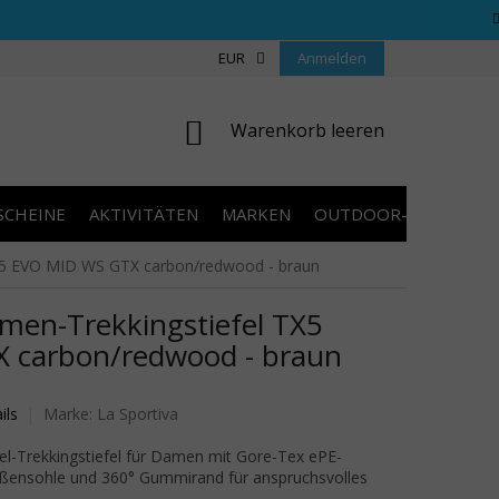
REGELN WETTBEWERBE
ÜBER UNS
EUR
Anmelden
COOKIES
KONTAKT
WARENKORB
Warenkorb leeren
SCHEINE
AKTIVITÄTEN
MARKEN
OUTDOOR-AUSVERKA
X5 EVO MID WS GTX carbon/redwood - braun
en-Trekkingstiefel TX5
 carbon/redwood - braun
wertung ist 0,0 von 5 Sternen.
ils
Marke:
La Sportiva
el-Trekkingstiefel für Damen mit Gore-Tex ePE-
ensohle und 360° Gummirand für anspruchsvolles