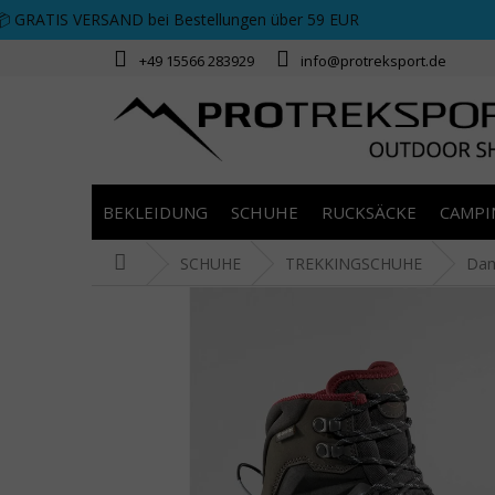
Zum Inhalt springen
📦 GRATIS VERSAND bei Bestellungen über 59 EUR
+49 15566 283929
info@protreksport.de
BEKLEIDUNG
SCHUHE
RUCKSÄCKE
CAMPI
Startseite
SCHUHE
TREKKINGSCHUHE
Da