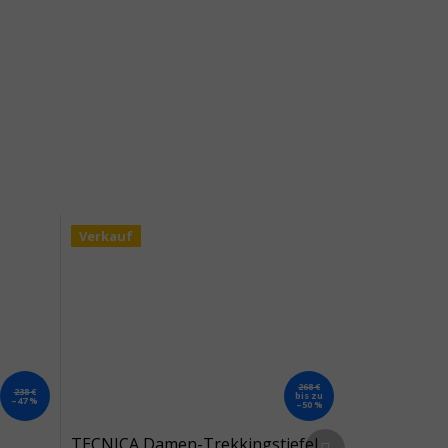
Verkauf
268 €
238 €
bis zu
–47 %
–50 %
Nächstes Produkt
TECNICA Damen-Trekkingstiefel