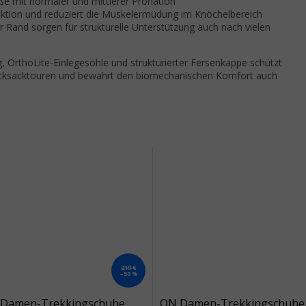
e mit normaler und mittlerer Pronation
ktion und reduziert die Muskelermüdung im Knöchelbereich
 Rand sorgen für strukturelle Unterstützung auch nach vielen
 OrthoLite-Einlegesohle und strukturierter Fersenkappe schützt
ucksacktouren und bewahrt den biomechanischen Komfort auch
219 €
–50 %
Damen-Trekkingschuhe
ON Damen-Trekkingschuhe