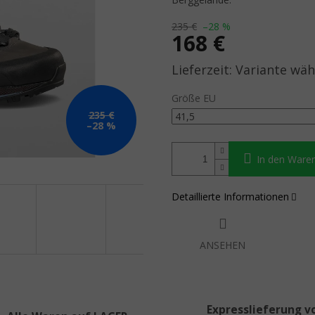
235 €
–28 %
168 €
Verkaufspreis:
Variante wäh
Größe EU
235 €
–28 %
In den Ware
Detaillierte Informationen
ANSEHEN
Expresslieferung v