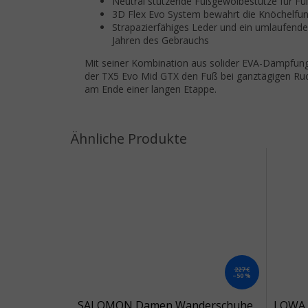
Neutral stützende Fußgewölbestütze für Füß
3D Flex Evo System bewahrt die Knöchelfun
Strapazierfähiges Leder und ein umlaufender
Jahren des Gebrauchs
Mit seiner Kombination aus solider EVA-Dämpfung,
der TX5 Evo Mid GTX den Fuß bei ganztägigen R
am Ende einer langen Etappe.
227 €
–50 %
SALOMON Damen Wanderschuhe
LOWA 