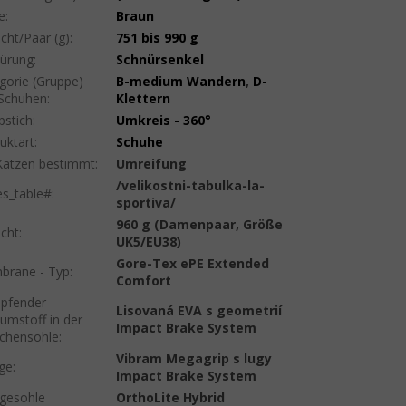
e
:
Braun
cht/Paar (g)
:
751 bis 990 g
ürung
:
Schnürsenkel
gorie (Gruppe)
B-medium Wandern
,
D-
Schuhen
:
Klettern
pstich
:
Umkreis - 360°
uktart
:
Schuhe
Katzen bestimmt
:
Umreifung
/velikostni-tabulka-la-
es_table#
:
sportiva/
960 g (Damenpaar, Größe
cht
:
UK5/EU38)
Gore-Tex ePE Extended
rane - Typ
:
Comfort
pfender
Lisovaná EVA s geometrií
umstoff in der
Impact Brake System
chensohle
:
Vibram Megagrip s lugy
ige
:
Impact Brake System
egesohle
OrthoLite Hybrid