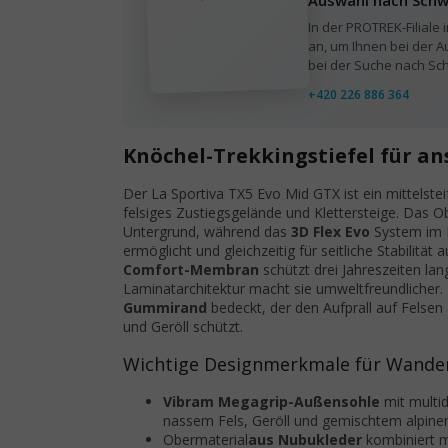
Auswahl nach Schw
In der PROTREK-Filiale
an, um Ihnen bei der A
bei der Suche nach Sc
+420 226 886 364
Knöchel-Trekkingstiefel für an
Der La Sportiva TX5 Evo Mid GTX ist ein mittelste
felsiges Zustiegsgelände und Klettersteige. Das 
Untergrund, während das
3D Flex Evo
System im 
ermöglicht und gleichzeitig für seitliche Stabilität
Comfort-Membran
schützt drei Jahreszeiten lan
Laminatarchitektur macht sie umweltfreundlicher
Gummirand
bedeckt, der den Aufprall auf Felsen
und Geröll schützt.
Wichtige Designmerkmale für Wande
Vibram Megagrip-Außensohle
mit multid
nassem Fels, Geröll und gemischtem alpin
Obermaterial
aus Nubukleder
kombiniert mi