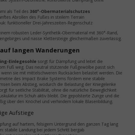
mi als Teil des
360°-Obermaterialschutzes
nftes Abrollen des Fußes in steilem Terrain
: funktioneller Drei-Jahreszeiten-Regenschutz
inem robusten Leder-Synthetik-Obermaterial mit 360°-Rand,
engebirges und nasse Klettersteige gleichermaßen zuverlässig.
 auf langen Wanderungen
ing-Einlegesohle
sorgt für Dämpfung und leitet die
m Fuß weg. Das neutral stützende Fußgewölbe passt sich
 wenn sie mit mittelschweren Rucksäcken belastet werden. Die
ometrie des Impact Brake Systems fördern eine stabile
emsen beim Abstieg, wodurch die Belastung der Kniegelenke
t für seitliche Stabilität, ohne die natürliche Beweglichkeit
skulatur im Schuh aktiv bleibt. Die gepolsterte Zunge und die
ßig über den Knöchel und verhindern lokale Blasenbildung.
ige Aufstiege
pfung auf hartem, felsigem Untergrund den ganzen Tag lang
: stabile Landung bei jedem Schritt bergab