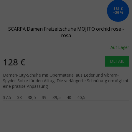
181 €
–29 %
SCARPA Damen Freizeitschuhe MOJITO orchid rose -
rosa
Auf Lager
128 €
DETAIL
Damen-City-Schuhe mit Obermaterial aus Leder und Vibram-
Spyder-Sohle für den Alltag. Die verlängerte Schnürung ermöglicht
eine präzise Anpassung.
37,5
38
38,5
39
39,5
40
40,5