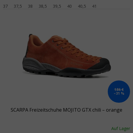
37
37,5
38
38,5
39,5
40
40,5
41
186 €
–31 %
SCARPA Freizeitschuhe MOJITO GTX chili – orange
Auf Lager