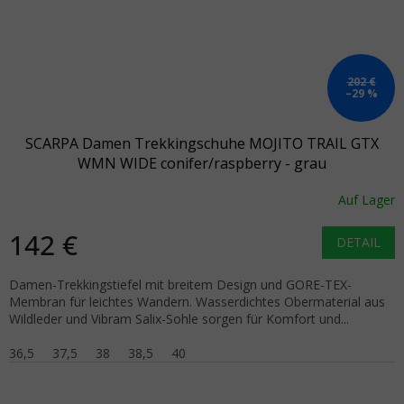
202 €
–29 %
SCARPA Damen Trekkingschuhe MOJITO TRAIL GTX
WMN WIDE conifer/raspberry - grau
Auf Lager
142 €
DETAIL
Damen-Trekkingstiefel mit breitem Design und GORE-TEX-
Membran für leichtes Wandern. Wasserdichtes Obermaterial aus
Wildleder und Vibram Salix-Sohle sorgen für Komfort und...
36,5
37,5
38
38,5
40