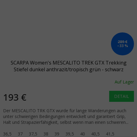
289 €
–33 %
SCARPA Women's MESCALITO TREK GTX Trekking
Stiefel dunkel anthrazit/tropisch grün - schwarz
Auf Lager
193 €
DETAIL
Der MESCALITO TRK GTX wurde für lange Wanderungen auch
unter schwierigen Bedingungen entwickelt und garantiert Grip,
Halt und Strapazierfähigkeit, selbst wenn man einen schweren...
36,5
37
37,5
38
39
39,5
40
40,5
41,5