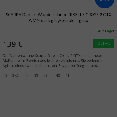
–23 %
SCARPA Damen-Wanderschuhe RIBELLE CROSS 2 GTX
WMN dark grey/purple – grau
Auf Lager
139 €
DETAIL
Die Damenschuhe Scarpa Ribelle Cross 2 GTX setzen neue
Maßstäbe im Bereich des leichten Alpinismus. Sie verbinden die
Agilität eines Laufschuhs mit der Strapazierfähigkeit und...
36
37,5
38
39
39,5
40
41