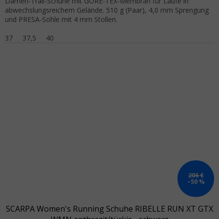
Damen-Trail-Schuhe mit GORE-TEX-Membran für Läufe in
abwechslungsreichem Gelände. 510 g (Paar), 4,0 mm Sprengung
und PRESA-Sohle mit 4 mm Stollen.
37
37,5
40
206 €
–50 %
SCARPA Women's Running Schuhe RIBELLE RUN XT GTX