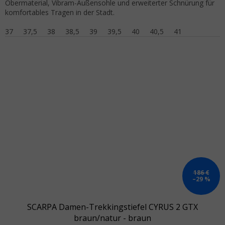
Obermaterial, Vibram-Außensohle und erweiterter Schnürung für
komfortables Tragen in der Stadt.
37
37,5
38
38,5
39
39,5
40
40,5
41
186 €
–29 %
SCARPA Damen-Trekkingstiefel CYRUS 2 GTX
braun/natur - braun