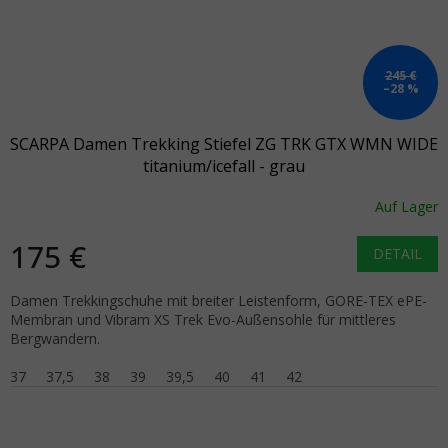
245 €
–28 %
SCARPA Damen Trekking Stiefel ZG TRK GTX WMN WIDE
titanium/icefall - grau
Auf Lager
175 €
DETAIL
Damen Trekkingschuhe mit breiter Leistenform, GORE-TEX ePE-
Membran und Vibram XS Trek Evo-Außensohle für mittleres
Bergwandern.
37
37,5
38
39
39,5
40
41
42