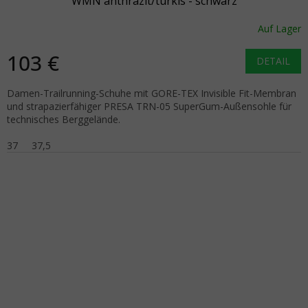
WMN anthrazit/türkis - schwarz
Auf Lager
103 €
DETAIL
Damen-Trailrunning-Schuhe mit GORE-TEX Invisible Fit-Membran
und strapazierfähiger PRESA TRN-05 SuperGum-Außensohle für
technisches Berggelände.
37
37,5