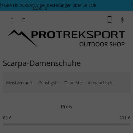
Zum Inhalt springen
📦 GRATIS VERSAND bei Bestellungen über 59 EUR
EUR
WARE
Scarpa-Damenschuhe
Produktsortierung
Meistverkauft
Günstigste
Teuerste
Alphabetisch
Preis
80
€
201
€