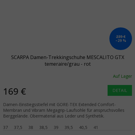
239 €
–29 %
SCARPA Damen-Trekkingschuhe MESCALITO GTX
temeraire/grau - rot
Auf Lager
169 €
DETAIL
Damen-Einstiegsstiefel mit GORE-TEX Extended Comfort-
Membran und Vibram Megagrip-Laufsohle für anspruchsvolles
Berggelände. Obermaterial aus Leder und Synthetik.
37
37,5
38
38,5
39
39,5
40,5
41