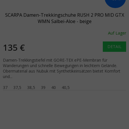
SCARPA Damen-Trekkingschuhe RUSH 2 PRO MID GTX
WMN Salbei-Aloe - beige
Auf Lager
135 €
DETAIL
Damen-Trekkingstiefel mit GORE-TEX ePE-Membran für
Wanderungen und schnelle Bewegungen in leichtem Gelände.
Obermaterial aus Nubuk mit Synthetikeinsätzen bietet Komfort
und...
37
37,5
38,5
39
40
40,5