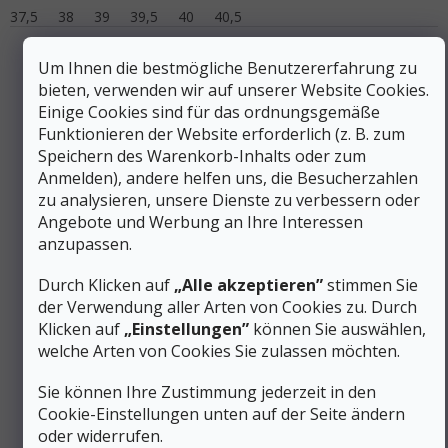
37,5
38
39
39,5
40
40,5
Um Ihnen die bestmögliche Benutzererfahrung zu
bieten, verwenden wir auf unserer Website Cookies.
Einige Cookies sind für das ordnungsgemäße
Funktionieren der Website erforderlich (z. B. zum
Speichern des Warenkorb-Inhalts oder zum
Anmelden), andere helfen uns, die Besucherzahlen
zu analysieren, unsere Dienste zu verbessern oder
Angebote und Werbung an Ihre Interessen
anzupassen.
Durch Klicken auf
„Alle akzeptieren”
stimmen Sie
219 €
der Verwendung aller Arten von Cookies zu. Durch
–47 %
Klicken auf
„Einstellungen”
können Sie auswählen,
welche Arten von Cookies Sie zulassen möchten.
SCARPA Damen-Trekkingstiefel RIBELLE CROSS GTX
WMN grau/aqua sky - schwarz
Sie können Ihre Zustimmung jederzeit in den
Cookie-Einstellungen unten auf der Seite ändern
Auf Lager
oder widerrufen.