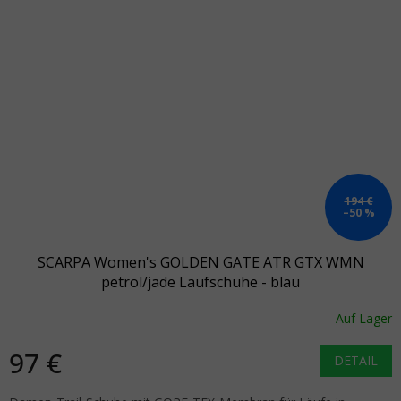
194 €
–50 %
SCARPA Women's GOLDEN GATE ATR GTX WMN
petrol/jade Laufschuhe - blau
Auf Lager
97 €
DETAIL