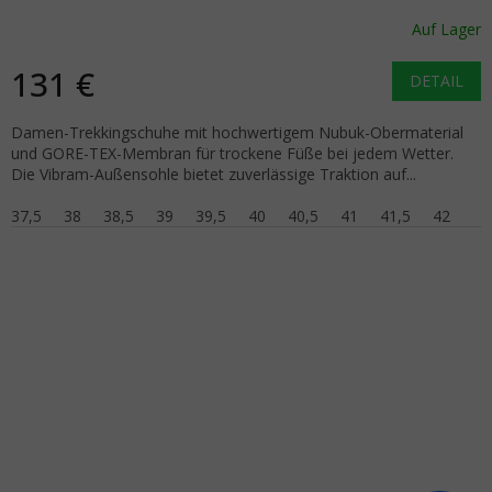
Auf Lager
131 €
DETAIL
Damen-Trekkingschuhe mit hochwertigem Nubuk-Obermaterial
und GORE-TEX-Membran für trockene Füße bei jedem Wetter.
Die Vibram-Außensohle bietet zuverlässige Traktion auf...
37,5
38
38,5
39
39,5
40
40,5
41
41,5
42