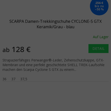
256 €
bis zu
–50 %
SCARPA Damen-Trekkingschuhe CYCLONE-S GTX
Keramik/Grau - blau
Auf Lager
128 €
ab
DETAIL
Strapazierfähiges Perwanger®-Leder, Zehenschutzkappe, GTX-
Membran und eine perfekt geschichtete SHELL TREK-Laufsohle
machen den Scarpa Cyclone S GTX zu einem...
36
37
37,5