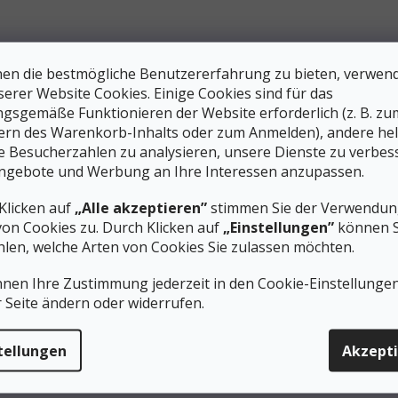
Wir bereiten Ihre Produkt
en die bestmögliche Benutzererfahrung zu bieten, verwen
serer Website Cookies. Einige Cookies sind für das
gsgemäße Funktionieren der Website erforderlich (z. B. zu
ern des Warenkorb-Inhalts oder zum Anmelden), andere he
ie Besucherzahlen zu analysieren, unsere Dienste zu verbes
ngebote und Werbung an Ihre Interessen anzupassen.
Klicken auf
„Alle akzeptieren”
stimmen Sie der Verwendung
von Cookies zu. Durch Klicken auf
„Einstellungen”
können S
Sie können sich aber auch andere 
len, welche Arten von Cookies Sie zulassen möchten.
nnen Ihre Zustimmung jederzeit in den Cookie-Einstellunge
EINKAUF FORTSETZEN
r Seite ändern oder widerrufen.
tellungen
Akzept