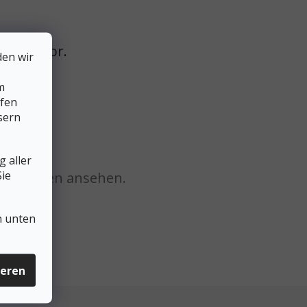
e noch vor.
den wir
m
lfen
sern
 aller
ie
Kategorien ansehen.
n unten
ieren