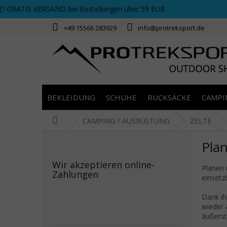
Zum Inhalt springen
📦 GRATIS VERSAND bei Bestellungen über 59 EUR
+49 15566 283929
info@protreksport.de
BEKLEIDUNG
SCHUHE
RUCKSÄCKE
CAMPI
Startseite
CAMPING / AUSRÜSTUNG
ZELTE
Seitenleiste
Pla
Wir akzeptieren online-
Planen 
Zahlungen
einsetz
Dank ih
wieder 
äußerst