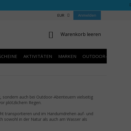
REGELN WETTBEWERBE
ÜBER UNS
EUR
Anmelden
COOKIES
KONTAKT
WARENKORB
Warenkorb leeren
SCHEINE
AKTIVITÄTEN
MARKEN
OUTDOOR-AUSVERKA
, sondern auch bei Outdoor-Abenteuern vielseitig
vor plötzlichem Regen.
cht transportieren und im Handumdrehen auf- und
h sowohl in der Natur als auch am Wasser als