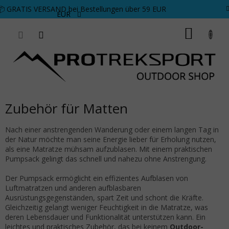
Zum Inhalt springen
📦 GRATIS VERSAND bei Bestellungen über 59 EUR
EUR
WARE
Zubehör für Matten
Nach einer anstrengenden Wanderung oder einem langen Tag in
der Natur möchte man seine Energie lieber für Erholung nutzen,
als eine Matratze mühsam aufzublasen. Mit einem praktischen
Pumpsack gelingt das schnell und nahezu ohne Anstrengung.
Der Pumpsack ermöglicht ein effizientes Aufblasen von
Luftmatratzen und anderen aufblasbaren
Ausrüstungsgegenständen, spart Zeit und schont die Kräfte.
Gleichzeitig gelangt weniger Feuchtigkeit in die Matratze, was
deren Lebensdauer und Funktionalität unterstützen kann. Ein
leichtes und praktisches Zubehör, das bei keinem
Outdoor-