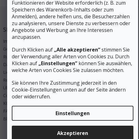
Funktionieren der Website erforderlich (z. B. zum
Fußzeile
Speichern des Warenkorb-Inhalts oder zum
Anmelden), andere helfen uns, die Besucherzahlen
zu analysieren, unsere Dienste zu verbessern oder
SERVICE
Angebote und Werbung an Ihre Interessen
anzupassen.
Impressum
Geschäftsbedingungen
Durch Klicken auf
„Alle akzeptieren”
stimmen Sie
der Verwendung aller Arten von Cookies zu. Durch
Rücksendung
Klicken auf
„Einstellungen”
können Sie auswählen,
Datenschutz
welche Arten von Cookies Sie zulassen möchten.
Lieferung und Zahlung
Regeln Wettbewerbe
Sie können Ihre Zustimmung jederzeit in den
Über uns
Cookie-Einstellungen unten auf der Seite ändern
Cookies
oder widerrufen.
KONTAKT
FAQ
Einstellungen
Blog
Akzeptieren