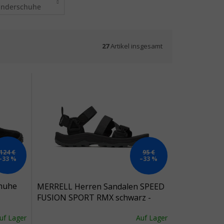
inderschuhe
27
Artikel insgesamt
124 €
95 €
–33 %
–33 %
huhe
MERRELL Herren Sandalen SPEED
FUSION SPORT RMX schwarz -
schwarz
uf Lager
Auf Lager