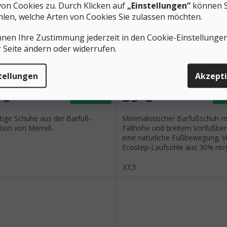
von Cookies zu. Durch Klicken auf
„Einstellungen”
können S
157 €
–38 %
len, welche Arten von Cookies Sie zulassen möchten.
nnen Ihre Zustimmung jederzeit in den Cookie-Einstellunge
ELL Herren Barfußschuhe
MERRELL Damen Barfußsc
r Seite ändern oder widerrufen.
T MID WP oliv/schwarz -
VAPOR GLOVE 6 schwarz - 
Auf Lager
A
tellungen
Akzept
 €
59 €
DETAIL
D
itige Schuhe aus der Barfuß-
Minimalistischer Barfußschuh mi
tion von Merrell.
Fallhöhe und breitem Vorfußber
eine natürliche Fußbewegung. 
Ecostep-Laufsohle aus 30% rec
Gummi.
37,5