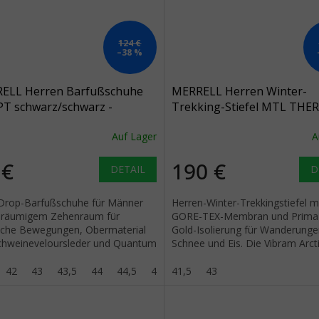
124 €
–38 %
ELL Herren Barfußschuhe
MERRELL Herren Winter-
T schwarz/schwarz -
Trekking-Stiefel MTL TH
arz
ROGUE 4 MID GTX schwarz/
Auf Lager
A
schwarz
 €
190 €
DETAIL
D
Drop-Barfußschuhe für Männer
Herren-Winter-Trekkingstiefel m
eräumigem Zehenraum für
GORE-TEX-Membran und Prima
liche Bewegungen, Obermaterial
Gold-Isolierung für Wanderunge
chweineveloursleder und Quantum
Schnee und Eis. Die Vibram Arcti
aufsohle.
Außensohle sorgt für sichere
Bewegung...
42
43
43,5
44
44,5
45
41,5
46
46,5
43