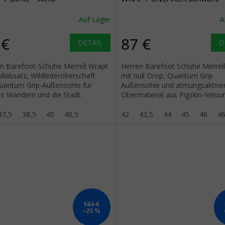
schwarz
Auf Lager
A
 €
87 €
DETAIL
D
 Barefoot-Schuhe Merrell Wrapt
Herren Barefoot Schuhe Merrel
llabsatz, Wildlederoberschaft
mit null Drop, Quantum Grip
uantum Grip-Außensohle für
Außensohle und atmungsaktiv
es Wandern und die Stadt.
Obermaterial aus Pigskin-Velour
und Ripstop-Nylon.
37,5
38,5
40
40,5
42
43,5
44
45
46
46
163 €
–25 %