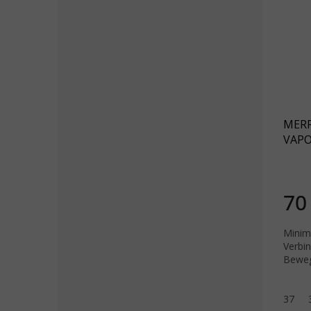
MERR
VAPO
schw
70
Minim
Verbi
Beweg
37