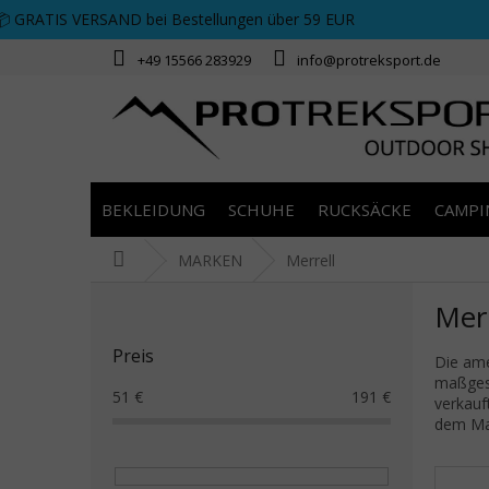
Zum Inhalt springen
📦 GRATIS VERSAND bei Bestellungen über 59 EUR
+49 15566 283929
info@protreksport.de
BEKLEIDUNG
SCHUHE
RUCKSÄCKE
CAMPI
Startseite
MARKEN
Merrell
Seitenleiste
Merr
Preis
Die ame
maßgesc
51
€
191
€
verkauf
dem Mar