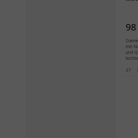
98
Damen
mit Nu
und Q
leicht
37