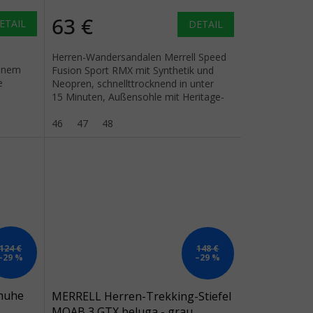
63 €
ETAIL
DETAIL
Herren-Wandersandalen Merrell Speed
einem
Fusion Sport RMX mit Synthetik und
e
Neopren, schnellttrocknend in unter
15 Minuten, Außensohle mit Heritage-
Quantum
Tread-Profil.
46
47
48
124 €
148 €
–29 %
–29 %
huhe
MERRELL Herren-Trekking-Stiefel
MOAB 3 GTX beluga - grau