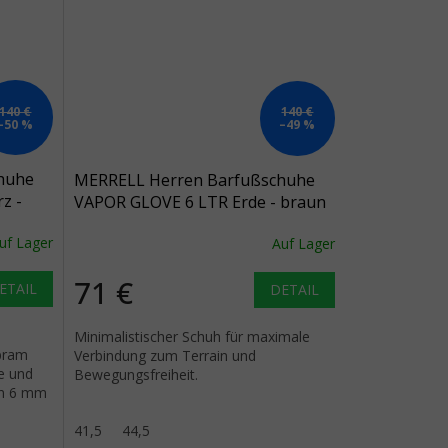
140 €
140 €
–50 %
–49 %
huhe
MERRELL Herren Barfußschuhe
z -
VAPOR GLOVE 6 LTR Erde - braun
uf Lager
Auf Lager
71 €
ETAIL
DETAIL
Minimalistischer Schuh für maximale
bram
Verbindung zum Terrain und
e und
Bewegungsfreiheit.
on 6 mm
41,5
44,5