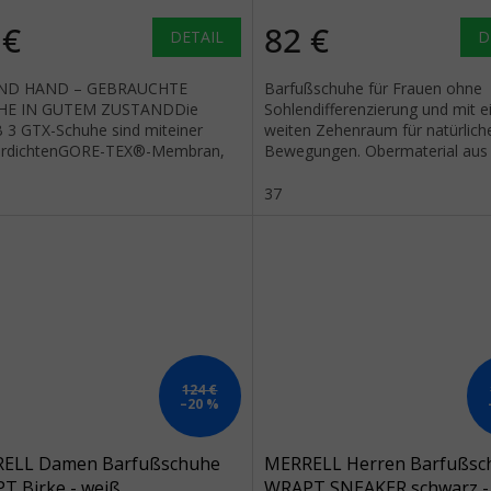
 €
82 €
DETAIL
D
ND HAND – GEBRAUCHTE
Barfußschuhe für Frauen ohne
HE IN GUTEM ZUSTANDDie
Sohlendifferenzierung und mit 
3 GTX-Schuhe sind miteiner
weiten Zehenraum für natürlich
rdichtenGORE-TEX®-Membran,
Bewegungen. Obermaterial aus
neuen, stützkräftigeren
wasserdichtem Wildleder und 
esohle...
Grip-Laufsohle.
37
124 €
–20 %
ELL Damen Barfußschuhe
MERRELL Herren Barfußsc
T Birke - weiß
WRAPT SNEAKER schwarz -