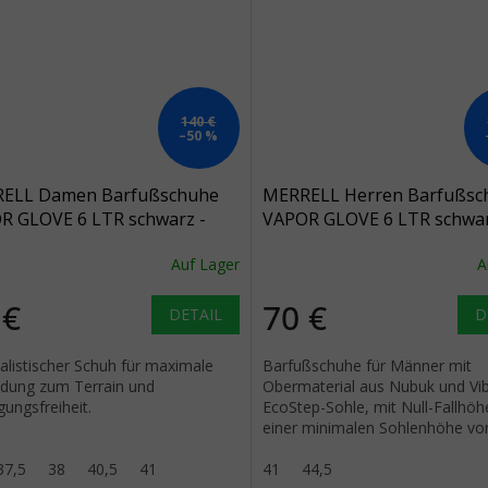
140 €
–50 %
ELL Damen Barfußschuhe
MERRELL Herren Barfußsc
R GLOVE 6 LTR schwarz -
VAPOR GLOVE 6 LTR schwar
arz
schwarz
Auf Lager
A
 €
70 €
DETAIL
D
alistischer Schuh für maximale
Barfußschuhe für Männer mit
ndung zum Terrain und
Obermaterial aus Nubuk und Vi
ungsfreiheit.
EcoStep-Sohle, mit Null-Fallhöh
einer minimalen Sohlenhöhe v
für maximalen Kontakt mit dem
37,5
38
40,5
41
Untergrund.
41
44,5