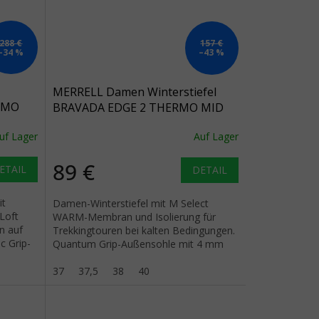
288 €
157 €
–34 %
–43 %
MERRELL Damen Winterstiefel
ERMO
BRAVADA EDGE 2 THERMO MID
multi -
WATERPROOF schwarz/arona -
uf Lager
Auf Lager
schwarz
89 €
ETAIL
DETAIL
it
Damen-Winterstiefel mit M Select
Loft
WARM-Membran und Isolierung für
n auf
Trekkingtouren bei kalten Bedingungen.
c Grip-
Quantum Grip-Außensohle mit 4 mm
Stollen für sicheren Halt.
37
37,5
38
40