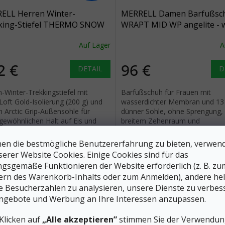
ELL Herren Winter-
MERRELL Damen Barfußsc
king-Stiefel THERMO SNOW
WRAPT MID WP angelite - 
 MID WP schwarz - schwarz
Auf Lager
A
2 €
96 €
DETAIL
D
-Winter-Trekkingstiefel mit
Barfußschuh für Frauen mit
oft Gold-Isolierung (200 g) und
wasserdichter Membran und 1
 Arctic Grip-Außensohle für
dünner Sohle, ohne Sprengung,
gewöhnlichen Halt auf Eis und
breitem Zehenraum und
n Oberflächen.
multidirektionalem Profil für nat
Bewegung.
38
39
40
en die bestmögliche Benutzererfahrung zu bieten, verwen
serer Website Cookies. Einige Cookies sind für das
gsgemäße Funktionieren der Website erforderlich (z. B. zu
ern des Warenkorb-Inhalts oder zum Anmelden), andere he
ie Besucherzahlen zu analysieren, unsere Dienste zu verbes
ngebote und Werbung an Ihre Interessen anzupassen.
Klicken auf
„Alle akzeptieren”
stimmen Sie der Verwendung