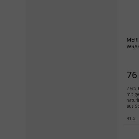
MERR
WRAP
schw
76
Zero-
mit g
natür
aus S
Grip-L
41,5