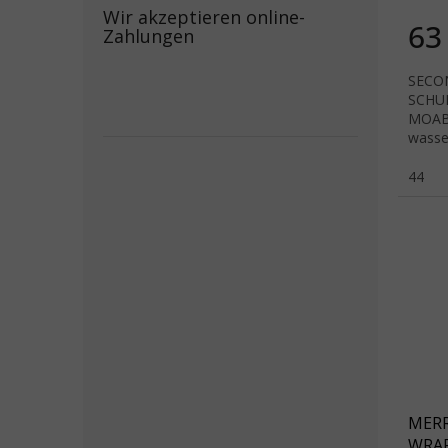
Wir akzeptieren online-
63
Zahlungen
SECO
SCHU
MOAB 
wasse
einer 
Einleg
44
MERR
WRAP