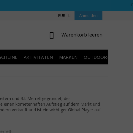
REGELN WETTBEWERBE
ÜBER UNS
EUR
Anmelden
COOKIES
KONTAKT
WARENKORB
Warenkorb leeren
SCHEINE
AKTIVITÄTEN
MARKEN
OUTDOOR-AUSVERKA
tern und R.I. Merrell gegründet, der
te einen kometenhaften Aufstieg auf dem Markt und
dern verkauft und ist ein wichtiger Global Player auf
errell-