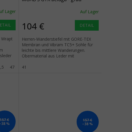
uf Lager
Auf Lager
104 €
ETAIL
DETAIL
l Wrapt
Herren-Wanderstiefel mit GORE-TEX
Membran und Vibram TC5+ Sohle für
em
leichte bis mittlere Wanderungen.
sleder
Obermaterial aus Leder mit
atmungsaktivem Mesh.
,5
47
41
157 €
157 €
–38 %
–38 %