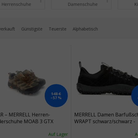
Herrenschuhe
Damenschuhe
K
uktsortierung
verkauft
Günstigste
Teuerste
Alphabetisch
 der Produkte
148 €
–57 %
R – MERRELL Herren-
MERRELL Damen Barfußsc
erschuhe MOAB 3 GTX
WRAPT schwarz/schwarz -
rün – grün
schwarz
Auf Lager
A