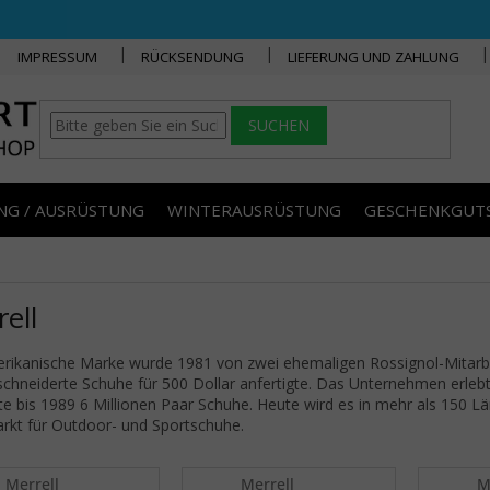
IMPRESSUM
RÜCKSENDUNG
LIEFERUNG UND ZAHLUNG
SUCHEN
NG / AUSRÜSTUNG
WINTERAUSRÜSTUNG
GESCHENKGUT
ell
rikanische Marke wurde 1981 von zwei ehemaligen Rossignol-Mitarbei
hneiderte Schuhe für 500 Dollar anfertigte. Das Unternehmen erleb
te bis 1989 6 Millionen Paar Schuhe. Heute wird es in mehr als 150 Län
kt für Outdoor- und Sportschuhe.
Merrell
Merrell
M