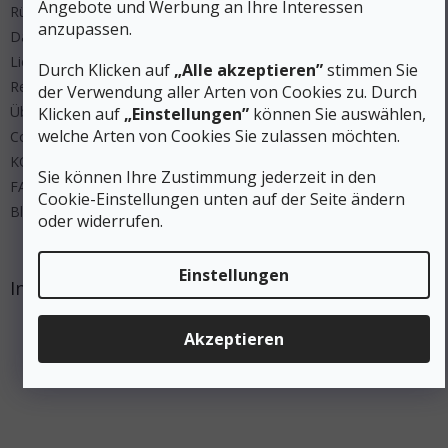
Angebote und Werbung an Ihre Interessen
Rücksendung
anzupassen.
Datenschutz
Lieferung und Zahlung
Durch Klicken auf
„Alle akzeptieren”
stimmen Sie
Regeln Wettbewerbe
der Verwendung aller Arten von Cookies zu. Durch
Über uns
Klicken auf
„Einstellungen”
können Sie auswählen,
welche Arten von Cookies Sie zulassen möchten.
Cookies
KONTAKT
Sie können Ihre Zustimmung jederzeit in den
FAQ
Cookie-Einstellungen unten auf der Seite ändern
Blog
oder widerrufen.
Einstellungen
Instagram
Akzeptieren