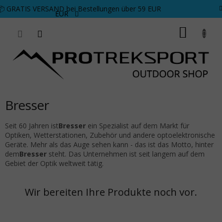
Zum Inhalt springen
📦 GRATIS VERSAND bei Bestellungen über 59 EUR
EUR
WARE
Bresser
Seit 60 Jahren
ist
Bresser
ein Spezialist auf dem Markt für
Optiken, Wetterstationen, Zubehör und andere optoelektronische
Geräte. Mehr als das Auge sehen kann - das ist das Motto, hinter
dem
Bresser
steht. Das Unternehmen ist seit langem auf dem
Gebiet der Optik weltweit tätig.
Wir bereiten Ihre Produkte noch vor.