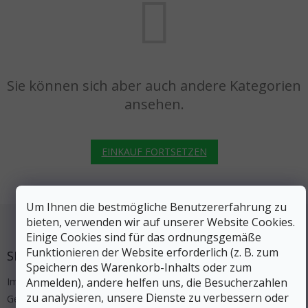
Sie können sich aber auch andere Kategorien
ansehen.
EINKAUF FORTSETZEN
Um Ihnen die bestmögliche Benutzererfahrung zu
Fußzeile
bieten, verwenden wir auf unserer Website Cookies.
Einige Cookies sind für das ordnungsgemäße
Funktionieren der Website erforderlich (z. B. zum
SERVICE
Speichern des Warenkorb-Inhalts oder zum
Impressum
Anmelden), andere helfen uns, die Besucherzahlen
zu analysieren, unsere Dienste zu verbessern oder
Geschäftsbedingungen