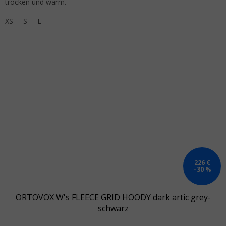
trocken und warm.
XS
S
L
226 €
–30 %
ORTOVOX W's FLEECE GRID HOODY dark artic grey-
schwarz