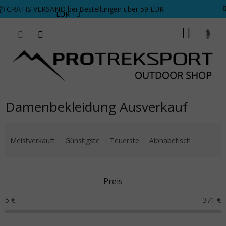
Zum Inhalt springen
📦 GRATIS VERSAND bei Bestellungen über 59 EUR
EUR
WARE
Damenbekleidung Ausverkauf
Produktsortierung
Meistverkauft
Günstigste
Teuerste
Alphabetisch
Preis
5
€
371
€