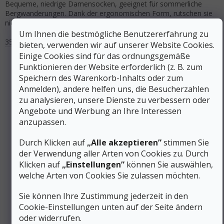
Bequeme, niedrige Damensocken, geeignet für sommerliche
Bergwanderungen. Dank der ergonomischen Form, rutschen sie
nicht und schützen vor Blasen.
Um Ihnen die bestmögliche Benutzererfahrung zu
35-38
39-41
42-44
bieten, verwenden wir auf unserer Website Cookies.
Einige Cookies sind für das ordnungsgemäße
Funktionieren der Website erforderlich (z. B. zum
Speichern des Warenkorb-Inhalts oder zum
Anmelden), andere helfen uns, die Besucherzahlen
zu analysieren, unsere Dienste zu verbessern oder
Angebote und Werbung an Ihre Interessen
anzupassen.
Durch Klicken auf
„Alle akzeptieren”
stimmen Sie
der Verwendung aller Arten von Cookies zu. Durch
Klicken auf
„Einstellungen”
können Sie auswählen,
welche Arten von Cookies Sie zulassen möchten.
66 €
–30 %
Sie können Ihre Zustimmung jederzeit in den
Cookie-Einstellungen unten auf der Seite ändern
SENSOR Damen-T-Shirt MERINO ACTIVE lilla - lila
oder widerrufen.