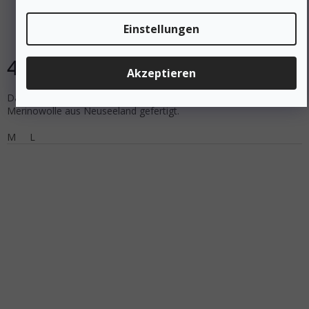
Einstellungen
Auf Lager
46 €
DETAIL
Akzeptieren
Das Women's Merino Wool ActiveT-Shirt ist aus hochwertiger
Merinowolle aus Neuseeland gefertigt.
M
L