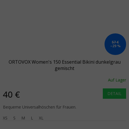
57 €
–29 %
ORTOVOX Women's 150 Essential Bikini dunkelgrau
gemischt
Auf Lager
40 €
DETAIL
Bequeme Universalhöschen für Frauen.
XS
S
M
L
XL