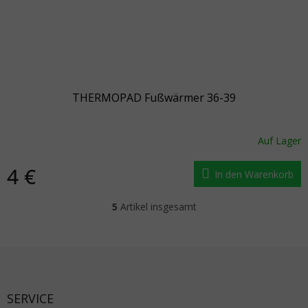
THERMOPAD Fußwärmer 36-39
Auf Lager
4 €
In den Warenkorb
5
Artikel insgesamt
Steuerelemente der Liste
Fußzeile
SERVICE