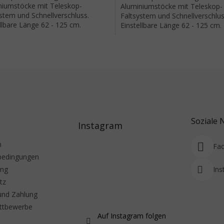
niumstöcke mit Teleskop-
Aluminiumstöcke mit Teleskop-
stem und Schnellverschluss.
Faltsystem und Schnellverschlus
llbare Länge 62 - 125 cm.
Einstellbare Länge 62 - 125 cm.
Steuerel
Soziale 
Instagram
m
Fa
bedingungen
ung
Ins
tz
und Zahlung
ttbewerbe
Auf Instagram folgen