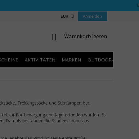
REGELN WETTBEWERBE
ÜBER UNS
EUR
Anmelden
COOKIES
KONTAKT
WARENKORB
Warenkorb leeren
SCHEINE
AKTIVITÄTEN
MARKEN
OUTDOOR-AUSVERKA
ksäcke, Trekkingstöcke und Stirnlampen her.
ittel zur Fortbewegung und Jagd erfunden wurden. Es
eilen. Damals bestanden die Schneeschuhe aus
urde, erlebte das Produkt seine erste große