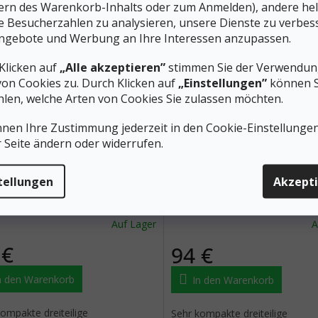
ern des Warenkorb-Inhalts oder zum Anmelden), andere he
ie Besucherzahlen zu analysieren, unsere Dienste zu verbes
 der Produkte
ngebote und Werbung an Ihre Interessen anzupassen.
Klicken auf
„Alle akzeptieren”
stimmen Sie der Verwendung
von Cookies zu. Durch Klicken auf
„Einstellungen”
können S
len, welche Arten von Cookies Sie zulassen möchten.
nnen Ihre Zustimmung jederzeit in den Cookie-Einstellunge
99 €
–15 %
r Seite ändern oder widerrufen.
Trekkingstöcke TOUR ALU
TSL Trekkingstöcke TOUR
tellungen
Akzept
ACT 3 LIGHT ST SWING
COMPACT 3 CROSS ST SW
Auf Lager
A
 €
94 €
n den Warenkorb
In den Warenkorb
ompakte dreiteilige
Sehr kompakte dreiteilige