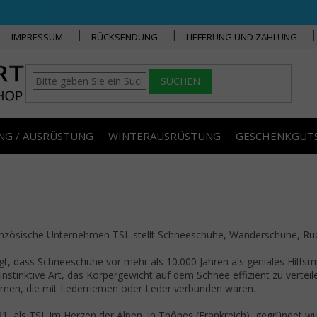
IMPRESSUM
RÜCKSENDUNG
LIEFERUNG UND ZAHLUNG
SUCHEN
NG / AUSRÜSTUNG
WINTERAUSRÜSTUNG
GESCHENKGUT
nzösische Unternehmen TSL stellt Schneeschuhe, Wanderschuhe, Ruc
t, dass Schneeschuhe vor mehr als 10.000 Jahren als geniales Hilfsm
e instinktive Art, das Körpergewicht auf dem Schnee effizient zu vert
men, die mit Lederriemen oder Leder verbunden waren.
81, als TSL im Herzen der Alpen, in Thônes (Frankreich), gegründet w