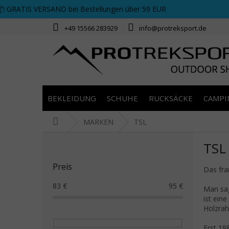
Zum Inhalt springen
📦 GRATIS VERSAND bei Bestellungen über 59 EUR
+49 15566 283929
info@protreksport.de
BEKLEIDUNG
SCHUHE
RUCKSÄCKE
CAMPI
Startseite
MARKEN
TSL
Seitenleiste
TSL
Preis
Das fra
83
€
95
€
Man sag
ist ein
Holzrah
Erst 19