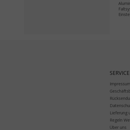
Alumi
Faltsy
Einste
Fußzeile
SERVICE
Impressu
Geschäfts
Rücksend
Datenschu
Lieferung 
Regeln We
Über uns