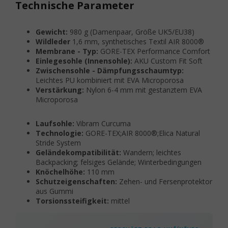
Technische Parameter
Gewicht:
980 g (Damenpaar, Größe UK5/EU38)
Wildleder
1,6 mm, synthetisches Textil AIR 8000®
Membrane - Typ:
GORE-TEX Performance Comfort
Einlegesohle (Innensohle):
AKU Custom Fit Soft
Zwischensohle - Dämpfungsschaumtyp:
Leichtes PU kombiniert mit EVA Microporosa
Verstärkung:
Nylon 6-4 mm mit gestanztem EVA
Microporosa
Laufsohle:
Vibram Curcuma
Technologie:
GORE-TEX;AIR 8000®;Elica Natural
Stride System
Geländekompatibilität:
Wandern; leichtes
Backpacking; felsiges Gelände; Winterbedingungen
Knöchelhöhe:
110 mm
Schutzeigenschaften:
Zehen- und Fersenprotektor
aus Gummi
Torsionssteifigkeit:
mittel