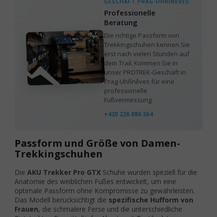
GESCHÄFT PRAG-UHŘÍNĚVES
Professionelle
Beratung
Die richtige Passform von
Trekkingschuhen kennen Sie
erst nach vielen Stunden auf
dem Trail. Kommen Sie in
unser PROTREK-Geschäft in
Prag-Uhříněves für eine
professionelle
Fußvermessung.
+420 226 886 364
Passform und Größe von Damen-
Trekkingschuhen
Die
AKU Trekker Pro GTX
Schuhe wurden speziell für die
Anatomie des weiblichen Fußes entwickelt, um eine
optimale Passform ohne Kompromisse zu gewährleisten.
Das Modell berücksichtigt die
spezifische Hufform von
Frauen
, die schmalere Ferse und die unterschiedliche