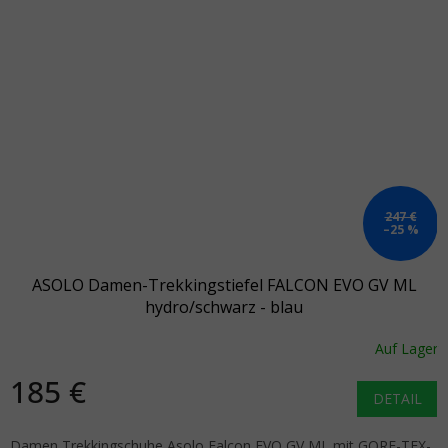
247 €
–25 %
ASOLO Damen-Trekkingstiefel FALCON EVO GV ML
hydro/schwarz - blau
Auf Lager
185 €
DETAIL
Damen Trekkingschuhe Asolo Falcon EVO GV ML mit GORE-TEX-