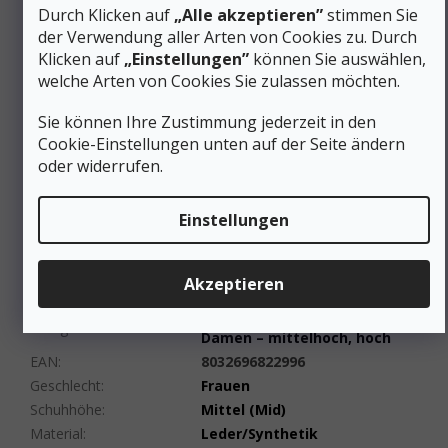
Angemessen abgewinkelte Fersengeometrie für
Durch Klicken auf
„Alle akzeptieren”
stimmen Sie
einen natürlichen Bewegungsablauf
der Verwendung aller Arten von Cookies zu. Durch
Mittlere Steifigkeit
zur Vermeidung von
Klicken auf
„Einstellungen”
können Sie auswählen,
Überpronation ohne Einschränkung der natürlichen
Bewegung
welche Arten von Cookies Sie zulassen möchten.
Großzügige Zehenfreiheit reduziert das Risiko von
Blasen und Hühneraugen
Sie können Ihre Zustimmung jederzeit in den
Biomechanische Effizienz
reduziert nachweislich
Cookie-Einstellungen unten auf der Seite ändern
die Ermüdung bei längeren Wanderungen
oder widerrufen.
Die Investition in einen hochwertigen Trekkingschuh mit
durchdachter Ergonomie lohnt sich für jeden, der mehr Zeit
Einstellungen
in den Bergen verbringt - so bleiben Ihre Füße auch nach
anstrengenden Wanderungen ausgeruht und gesund.
Zusätzliche Parameter
Akzeptieren
Wander-/Trekkingschuhe für
Kategorie
:
Damen – mittelhoch, hoch
EAN
:
8032696822996
Geschlecht
:
Frauen
Schuhhöhe
:
Mittel (Mid)
Material
:
Leder/Synthetik