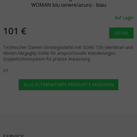
WOMAN blu cenere/azuro - blau
Auf Lager
101 €
DETAIL
Technischer Damen-Einstiegsstiefel mit GORE-TEX-Membran und
Vibram Megagrip-Sohle für anspruchsvolle Wanderungen.
Doppelschnürsystem für präzise Anpassung.
37
ALLE ALTERNATIVEN PRODUKTE ANZEIGEN
Fußzeile
SERVICE