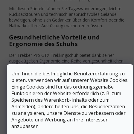
Mit diesen Stiefeln können Sie Tageswanderungen, leichte
Rucksacktouren und technisch anspruchsvolles Gelände
bewältigen, ohne sich Gedanken über den Komfort oder die
Haltbarkeit Ihrer Ausrüstung machen zu müssen.
Gesundheitliche Vorteile und
Ergonomie des Schuhs
Der Trekker Pro GTX Trekkingschuh bietet dank seiner
ausgeklügelten Ergonomie eine Reihe von gesundheitlichen
Vorteilen.
Das Elica Natural Stride System
optimiert die
Biomechanik des Gehens durch alle Schichten des Schuhs -
Um Ihnen die bestmögliche Benutzererfahrung zu
von der Einlegesohle über die Zwischensohle bis zur
bieten, verwenden wir auf unserer Website Cookies.
Außensohle. Dieses System verbessert die
Einige Cookies sind für das ordnungsgemäße
Druckverteilung
bei jedem Schritt erheblich und reduziert
Funktionieren der Website erforderlich (z. B. zum
das Risiko von Blasen oder Schmerzen.
Speichern des Warenkorb-Inhalts oder zum
Beugt Ermüdung vor und fördert die
Anmelden), andere helfen uns, die Besucherzahlen
natürliche Bewegung
zu analysieren, unsere Dienste zu verbessern oder
Angebote und Werbung an Ihre Interessen
Anatomische
AKU Custom Fit Soft-Einlegesohle
anzupassen.
mit medialer Längsverstärkung