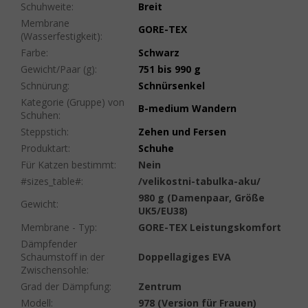
Schuhweite
:
Breit
Membrane
GORE-TEX
(Wasserfestigkeit)
:
Farbe
:
Schwarz
Gewicht/Paar (g)
:
751 bis 990 g
Schnürung
:
Schnürsenkel
Kategorie (Gruppe) von
B-medium Wandern
Schuhen
:
Steppstich
:
Zehen und Fersen
Produktart
:
Schuhe
Für Katzen bestimmt
:
Nein
#sizes_table#
:
/velikostni-tabulka-aku/
980 g (Damenpaar, Größe
Gewicht
:
UK5/EU38)
Membrane - Typ
:
GORE-TEX Leistungskomfort
Dämpfender
Schaumstoff in der
Doppellagiges EVA
Zwischensohle
:
Grad der Dämpfung
:
Zentrum
Modell
:
978 (Version für Frauen)