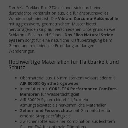
Der AKU Trekker Pro GTX zeichnet sich durch eine
durchdachte Konstruktion aus, die für anspruchsvolles
Wandern optimiert ist. Die
Vibram Curcuma-Außensohle
mit aggressivem, geometrischem Muster bietet
hervorragenden Grip auf verschiedenen Untergründen wie
Schlamm, Felsen und Schnee.
Das Elica Natural Stride
System
sorgt für eine natürliche Kraftübertragung beim
Gehen und minimiert die Ermüdung auf langen
Wanderungen.
Hochwertige Materialien für Haltbarkeit und
Schutz
Obermaterial aus 1,6 mm starkem Veloursleder mit
AIR 8000®-Synthetikgewebe
Innenfutter mit
GORE-TEX Performance Comfort-
Membran
für Wasserdichtigkeit
AIR 8000® System bietet 11,5x mehr
Atmungsaktivität als herkömmliche Materialien
Zehen- und Fersenschutz
mit Gummifutter für
erhöhte Strapazierfähigkeit
Zwischensohle aus einer Kombination aus leichtem
PU und EVA für optimale Dämpfung