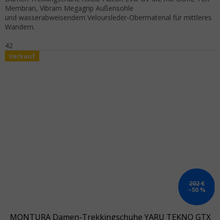
Membran, Vibram Megagrip Außensohle
und wasserabweisendem Veloursleder-Obermaterial für mittleres
Wandern.
42
Verkauf
202 €
–50 %
MONTURA Damen-Trekkingschuhe YARU TEKNO GTX