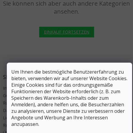
Sie können sich aber auch andere Kategorien
ansehen.
EINKAUF FORTSETZEN
Fußzeile
Um Ihnen die bestmögliche Benutzererfahrung zu
SERVICE
bieten, verwenden wir auf unserer Website Cookies.
Einige Cookies sind für das ordnungsgemäße
Impressum
Funktionieren der Website erforderlich (z. B. zum
Geschäftsbedingungen
Speichern des Warenkorb-Inhalts oder zum
Rücksendung
Anmelden), andere helfen uns, die Besucherzahlen
Datenschutz
zu analysieren, unsere Dienste zu verbessern oder
Angebote und Werbung an Ihre Interessen
Lieferung und Zahlung
anzupassen.
Regeln Wettbewerbe
Über uns