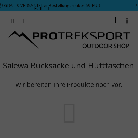
Zum Inhalt springen
📦 GRATIS VERSAND bei Bestellungen über 59 EUR
EUR
WARE
Salewa Rucksäcke und Hüfttaschen
Wir bereiten Ihre Produkte noch vor.