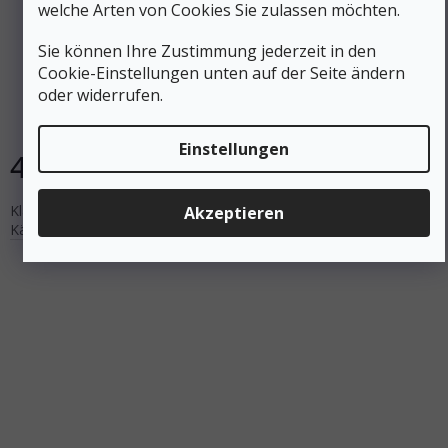
welche Arten von Cookies Sie zulassen möchten.
Sie können Ihre Zustimmung jederzeit in den
YATE Klappsitz BUBBLES PLUS gelb/dunkelblau
Cookie-Einstellungen unten auf der Seite ändern
oder widerrufen.
Auf Lager
Einstellungen
4 €
In den Warenkorb
Klappbarer Sitz mit profilierter Oberfläche. Praktischer Sitz gegen
Akzeptieren
Kälte, Feuchtigkeit, Schmutz und Abrieb.