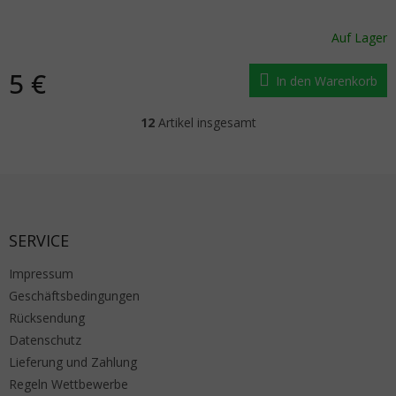
Auf Lager
5 €
In den Warenkorb
12
Artikel insgesamt
Steuerelemente der Liste
Fußzeile
SERVICE
Impressum
Geschäftsbedingungen
Rücksendung
Datenschutz
Lieferung und Zahlung
Regeln Wettbewerbe