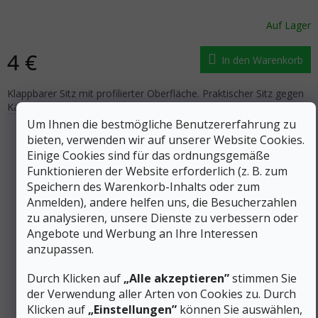
Auf Lager
4 €
In den Warenkorb
Klappbarer Sitz mit profilierter Oberfläche. Praktischer Sitz gegen
Kälte, Feuchtigkeit, Schmutz und Abrieb.
Um Ihnen die bestmögliche Benutzererfahrung zu
bieten, verwenden wir auf unserer Website Cookies.
Einige Cookies sind für das ordnungsgemäße
Funktionieren der Website erforderlich (z. B. zum
Speichern des Warenkorb-Inhalts oder zum
Anmelden), andere helfen uns, die Besucherzahlen
zu analysieren, unsere Dienste zu verbessern oder
Angebote und Werbung an Ihre Interessen
anzupassen.
Durch Klicken auf
„Alle akzeptieren”
stimmen Sie
der Verwendung aller Arten von Cookies zu. Durch
5 €
Klicken auf
„Einstellungen”
können Sie auswählen,
–20 %