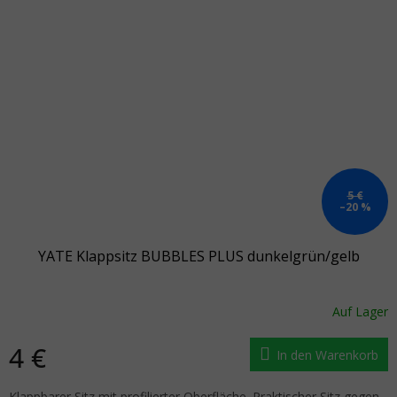
5 €
–20 %
YATE Klappsitz BUBBLES PLUS dunkelgrün/gelb
Auf Lager
4 €
In den Warenkorb
Klappbarer Sitz mit profilierter Oberfläche. Praktischer Sitz gegen