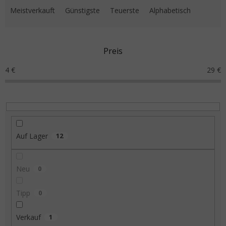
Meistverkauft
Günstigste
Teuerste
Alphabetisch
Preis
4
€
29
€
Auf Lager
12
Neu
0
Tipp
0
Verkauf
1