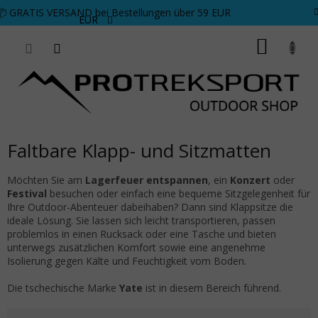
Zum Inhalt springen
📦 GRATIS VERSAND bei Bestellungen über 59 EUR
EUR
WARE
Faltbare Klapp- und Sitzmatten
Möchten Sie am
Lagerfeuer entspannen
, ein
Konzert
oder
Festival
besuchen oder einfach eine bequeme Sitzgelegenheit für
Ihre Outdoor-Abenteuer dabeihaben? Dann sind Klappsitze die
ideale Lösung. Sie lassen sich leicht transportieren, passen
problemlos in einen Rucksack oder eine Tasche und bieten
unterwegs zusätzlichen Komfort sowie eine angenehme
Isolierung gegen Kälte und Feuchtigkeit vom Boden.
Die tschechische Marke
Yate
ist in diesem Bereich führend.
Produktsortierung