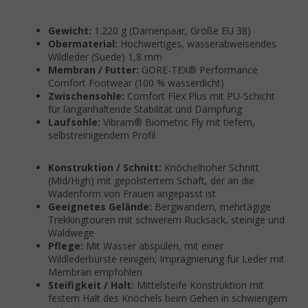
Gewicht:
1.220 g (Damenpaar, Größe EU 38)
Obermaterial:
Hochwertiges, wasserabweisendes
Wildleder (Suede) 1,8 mm
Membran / Futter:
GORE-TEX® Performance
Comfort Footwear (100 % wasserdicht)
Zwischensohle:
Comfort Flex Plus mit PU-Schicht
für langanhaltende Stabilität und Dämpfung
Laufsohle:
Vibram® Biometric Fly mit tiefem,
selbstreinigendem Profil
Konstruktion / Schnitt:
Knöchelhoher Schnitt
(Mid/High) mit gepolstertem Schaft, der an die
Wadenform von Frauen angepasst ist
Geeignetes Gelände:
Bergwandern, mehrtägige
Trekkingtouren mit schwerem Rucksack, steinige und
Waldwege
Pflege:
Mit Wasser abspülen, mit einer
Wildlederbürste reinigen; Imprägnierung für Leder mit
Membran empfohlen
Steifigkeit / Halt:
Mittelsteife Konstruktion mit
festem Halt des Knöchels beim Gehen in schwierigem