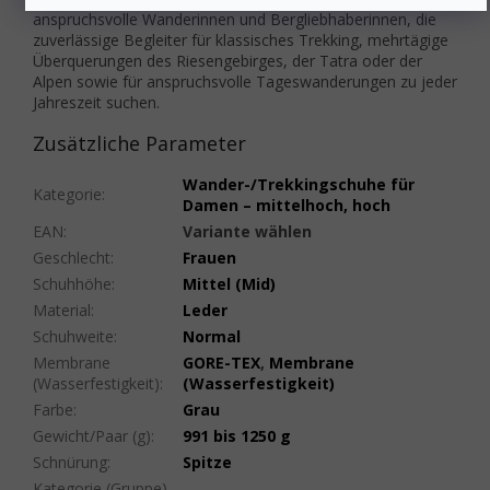
anspruchsvolle Wanderinnen und Bergliebhaberinnen, die
zuverlässige Begleiter für klassisches Trekking, mehrtägige
Überquerungen des Riesengebirges, der Tatra oder der
Alpen sowie für anspruchsvolle Tageswanderungen zu jeder
Jahreszeit suchen.
Zusätzliche Parameter
Wander-/Trekkingschuhe für
Kategorie
:
Damen – mittelhoch, hoch
EAN
:
Variante wählen
Geschlecht
:
Frauen
Schuhhöhe
:
Mittel (Mid)
Material
:
Leder
Schuhweite
:
Normal
Membrane
GORE-TEX
,
Membrane
(Wasserfestigkeit)
:
(Wasserfestigkeit)
Farbe
:
Grau
Gewicht/Paar (g)
:
991 bis 1250 g
Schnürung
:
Spitze
Kategorie (Gruppe)