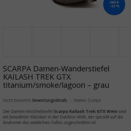
262 €
–23 %
SCARPA Damen-Wanderstiefel
KAILASH TREK GTX
titanium/smoke/lagoon – grau
Die durchschnittliche Produktbewertung ist 0,0 von 5 Sternen.
Nicht bewertet
Bewertungsdetails
Marke:
Scarpa
Die Damen-Knöchelstiefel
Scarpa Kailash Trek GTX Wmn
sind
ein bewährter Klassiker in der Outdoor-Welt, der speziell auf die
Anatomie des weiblichen Fußes zugeschnitten ist.