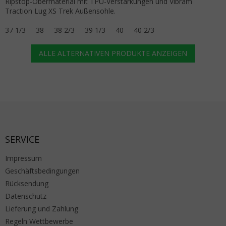
Ripstop-Obermaterial mit TPU-Verstärkungen und Vibram
Traction Lug XS Trek Außensohle.
37 1/3
38
38 2/3
39 1/3
40
40 2/3
ALLE ALTERNATIVEN PRODUKTE ANZEIGEN
Fußzeile
SERVICE
Impressum
Geschäftsbedingungen
Rücksendung
Datenschutz
Lieferung und Zahlung
Regeln Wettbewerbe