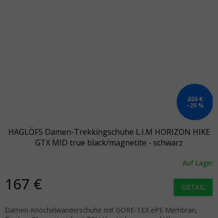
223 €
–25 %
HAGLÖFS Damen-Trekkingschuhe L.I.M HORIZON HIKE
GTX MID true black/magnetite - schwarz
Auf Lager
167 €
DETAIL
Damen-Knöchelwandersch­uhe mit GORE-TEX ePE Membran,