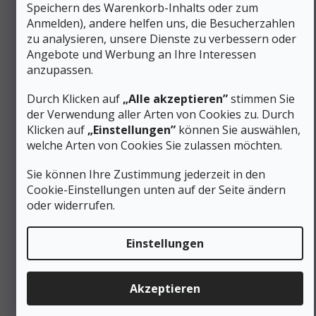
Speichern des Warenkorb-Inhalts oder zum
die hochwertige Sohle **Vibram® Biometric Fly**. In
Anmelden), andere helfen uns, die Besucherzahlen
Kombination mit der Polyurethan-Zwischensohle (PU)
zu analysieren, unsere Dienste zu verbessern oder
absorbiert sie harte Stöße hervorragend, dämpft
Vibrationen ausgezeichnet und garantiert perfekte
Angebote und Werbung an Ihre Interessen
Torsionsstabilität – was Sie besonders beim Wandern mit
anzupassen.
schwerem Rucksack zu schätzen wissen werden.
Durch Klicken auf
„Alle akzeptieren”
stimmen Sie
Sichere und gefederte Trekkingschuhe für
der Verwendung aller Arten von Cookies zu. Durch
jedes Wetter
Klicken auf
„Einstellungen”
können Sie auswählen,
welche Arten von Cookies Sie zulassen möchten.
Die GORE-TEX®-Membran sorgt auch bei
anspruchsvollen Ganztageswanderungen für
Trockenheit und ein stabiles Mikroklima
Sie können Ihre Zustimmung jederzeit in den
Die Vibram®-Sohle mit durchdachter Struktur der
Cookie-Einstellungen unten auf der Seite ändern
Bremszonen bietet unübertroffenen Grip bei steilen
oder widerrufen.
Abstiegen und auf rutschigen Felsen
Das selbstreinigende Sohlenprofil leitet Schlamm und
Schmutz effektiv ab und sorgt so für dauerhaften Halt
Einstellungen
im Gelände
Der dämpfende PU-Keil behält seine Eigenschaften
auch nach Hunderten von zurückgelegten Kilometern
Akzeptieren
unter hoher Belastung bei
Der Scarpa Kailash Trek GTX Wmn ist die perfekte Wahl für