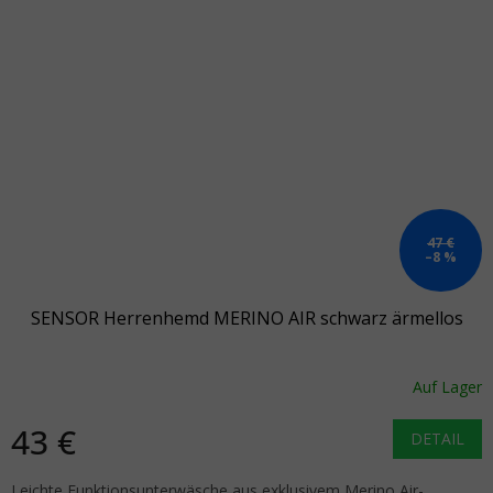
47 €
–8 %
SENSOR Herrenhemd MERINO AIR schwarz ärmellos
Auf Lager
43 €
DETAIL
Leichte Funktionsunterwäsche aus exklusivem Merino Air-