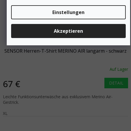
Einstellungen
Akzeptieren
74 €
–9 %
SENSOR Herren-T-Shirt MERINO AIR langarm - schwarz
Auf Lager
67 €
DETAIL
Leichte Funktionsunterwäsche aus exklusivem Merino Air-
Gestrick.
XL