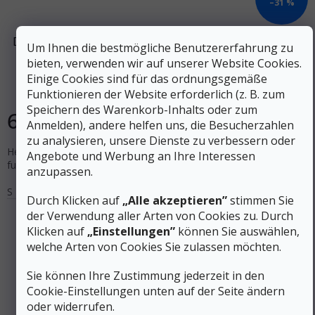
–31 %
DEVOLD Men's DUO ACTIVE MERINO 205 LONGS MAN
Um Ihnen die bestmögliche Benutzererfahrung zu
schwarz - schwarz
bieten, verwenden wir auf unserer Website Cookies.
Einige Cookies sind für das ordnungsgemäße
Auf Lager
Funktionieren der Website erforderlich (z. B. zum
Speichern des Warenkorb-Inhalts oder zum
60 €
DETAIL
Anmelden), andere helfen uns, die Besucherzahlen
zu analysieren, unsere Dienste zu verbessern oder
Herren Duo Active Merino 205 Longs mit hervorragenden
Angebote und Werbung an Ihre Interessen
funktionellen Eigenschaften von der norwegischen Firma Devold.
anzupassen.
S
XL
XXL
Durch Klicken auf
„Alle akzeptieren”
stimmen Sie
der Verwendung aller Arten von Cookies zu. Durch
Klicken auf
„Einstellungen”
können Sie auswählen,
welche Arten von Cookies Sie zulassen möchten.
Sie können Ihre Zustimmung jederzeit in den
Cookie-Einstellungen unten auf der Seite ändern
oder widerrufen.