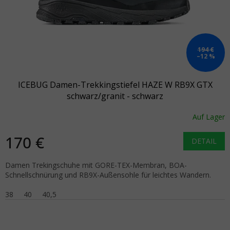
194 €
–12 %
ICEBUG Damen-Trekkingstiefel HAZE W RB9X GTX
schwarz/granit - schwarz
Auf Lager
170 €
DETAIL
Damen Trekingschuhe mit GORE-TEX-Membran, BOA-
Schnellschnürung und RB9X-Außensohle für leichtes Wandern.
38
40
40,5