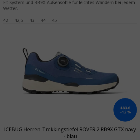
Fit System und RB9X-Außensohle für leichtes Wandern bei jedem
Wetter.
42
42,5
43
44
45
183 €
–12 %
ICEBUG Herren-Trekkingstiefel ROVER 2 RB9X GTX navy
- blau