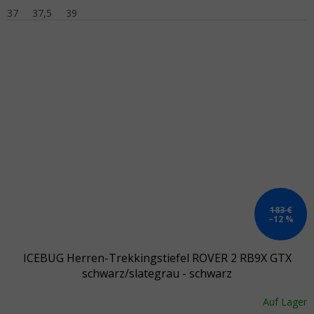
37
37,5
39
183 €
–12 %
ICEBUG Herren-Trekkingstiefel ROVER 2 RB9X GTX
schwarz/slategrau - schwarz
Auf Lager