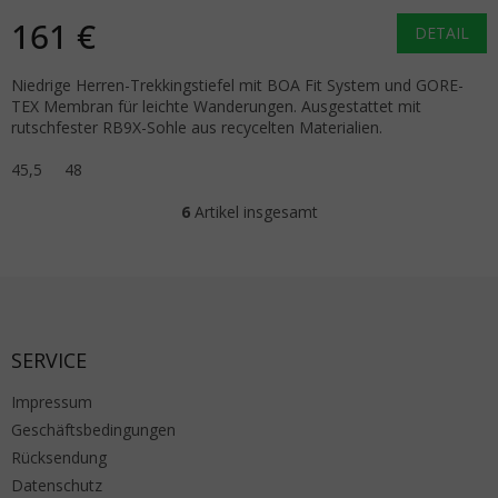
161 €
DETAIL
Niedrige Herren-Trekkingstiefel mit BOA Fit System und GORE-
TEX Membran für leichte Wanderungen. Ausgestattet mit
rutschfester RB9X-Sohle aus recycelten Materialien.
45,5
48
6
Artikel insgesamt
Steuerelemente der Liste
Fußzeile
SERVICE
Impressum
Geschäftsbedingungen
Rücksendung
Datenschutz