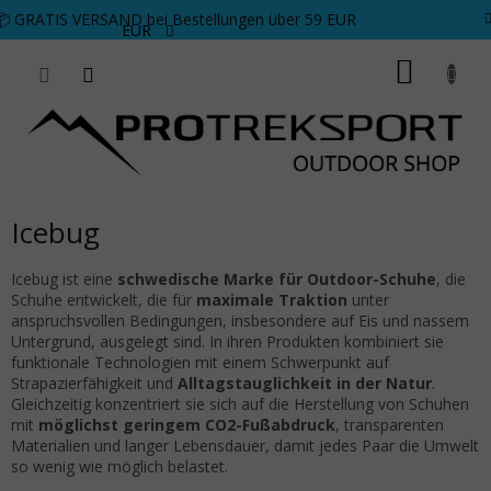
Zum Inhalt springen
📦 GRATIS VERSAND bei Bestellungen über 59 EUR
EUR
WARE
Icebug
Icebug ist eine
schwedische Marke für Outdoor-Schuhe
, die
Schuhe entwickelt, die für
maximale Traktion
unter
anspruchsvollen Bedingungen, insbesondere auf Eis und nassem
Untergrund, ausgelegt sind. In ihren Produkten kombiniert sie
funktionale Technologien mit einem Schwerpunkt auf
Strapazierfähigkeit und
Alltagstauglichkeit in der Natur
.
Gleichzeitig konzentriert sie sich auf die Herstellung von Schuhen
mit
möglichst geringem CO2-Fußabdruck
, transparenten
Materialien und langer Lebensdauer, damit jedes Paar die Umwelt
so wenig wie möglich belastet.