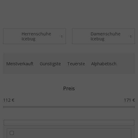
Herrenschuhe
Damenschuhe
Icebug
Icebug
Produktsortierung
Meistverkauft
Günstigste
Teuerste
Alphabetisch
Preis
112
€
171
€