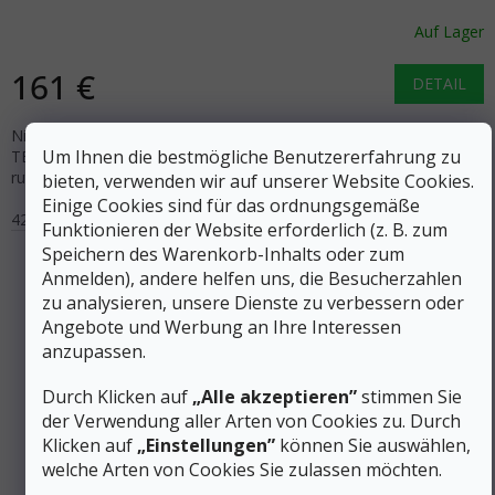
Auf Lager
161 €
DETAIL
Niedrige Herren-Trekkingstiefel mit BOA Fit System und GORE-
Um Ihnen die bestmögliche Benutzererfahrung zu
TEX Membran für leichte Wanderungen. Ausgestattet mit
rutschfester RB9X-Sohle aus recycelten Materialien.
bieten, verwenden wir auf unserer Website Cookies.
Einige Cookies sind für das ordnungsgemäße
42
42,5
43
44
45
46
Funktionieren der Website erforderlich (z. B. zum
Speichern des Warenkorb-Inhalts oder zum
Anmelden), andere helfen uns, die Besucherzahlen
zu analysieren, unsere Dienste zu verbessern oder
Angebote und Werbung an Ihre Interessen
anzupassen.
Durch Klicken auf
„Alle akzeptieren”
stimmen Sie
der Verwendung aller Arten von Cookies zu. Durch
Klicken auf
„Einstellungen”
können Sie auswählen,
welche Arten von Cookies Sie zulassen möchten.