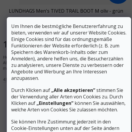
LUNDHAGS Men's TIVED TRAIL BOOT M oliv - grün
Um Ihnen die bestmögliche Benutzererfahrung zu
Auf Lager
bieten, verwenden wir auf unserer Website Cookies.
Einige Cookies sind für das ordnungsgemäße
154 €
DETAIL
Funktionieren der Website erforderlich (z. B. zum
Speichern des Warenkorb-Inhalts oder zum
Herren-Trekkingschuhe ohne Membran für maximale
Anmelden), andere helfen uns, die Besucherzahlen
Atmungsaktivität. Die Kombination aus Veloursleder und Synthetik
zu analysieren, unsere Dienste zu verbessern oder
mit einer breiten Konstruktion und anatomischer...
Angebote und Werbung an Ihre Interessen
anzupassen.
43
Durch Klicken auf
„Alle akzeptieren”
stimmen Sie
der Verwendung aller Arten von Cookies zu. Durch
Klicken auf
„Einstellungen”
können Sie auswählen,
welche Arten von Cookies Sie zulassen möchten.
Sie können Ihre Zustimmung jederzeit in den
Cookie-Einstellungen unten auf der Seite ändern