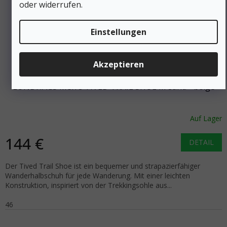
oder widerrufen.
Einstellungen
288 €
–50 %
Akzeptieren
LUNDHAGS Men's TIVED TRAIL SHOE M sand - beige
Auf Lager
144 €
DETAIL
Der Tived Trail Shoe ist ein bequemer und strapazierfähiger
Wanderhalbschuh für jede Wanderung. Mit einer leichten
Konstruktion, inspiriert von der Trekkingsohle aus...
46