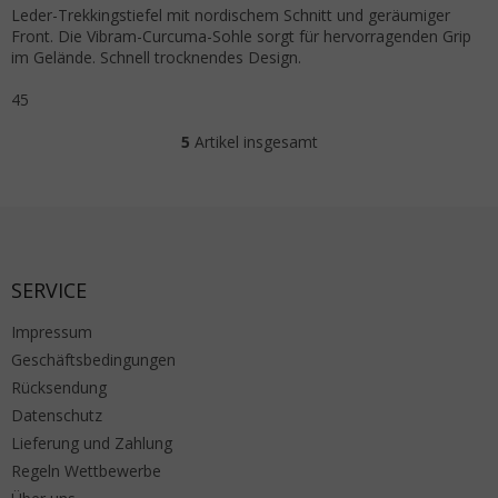
Leder-Trekkingstiefel mit nordischem Schnitt und geräumiger
Front. Die Vibram-Curcuma-Sohle sorgt für hervorragenden Grip
im Gelände. Schnell trocknendes Design.
45
5
Artikel insgesamt
Steuerelemente der Liste
Fußzeile
SERVICE
Impressum
Geschäftsbedingungen
Rücksendung
Datenschutz
Lieferung und Zahlung
Regeln Wettbewerbe