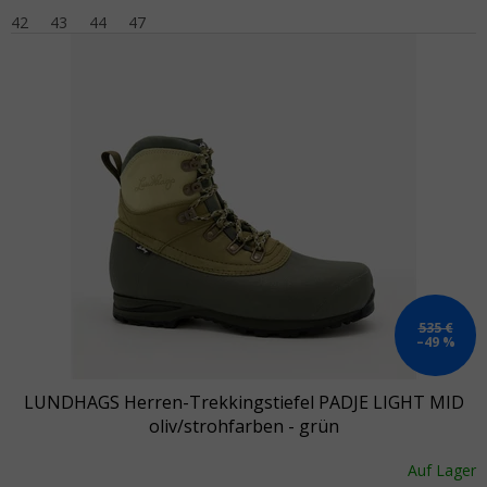
42
43
44
47
535 €
–49 %
LUNDHAGS Herren-Trekkingstiefel PADJE LIGHT MID
oliv/strohfarben - grün
Auf Lager