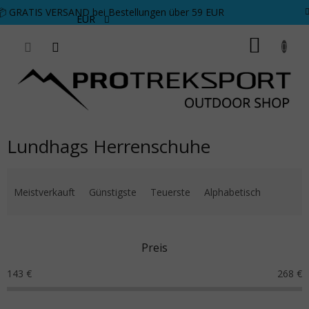
Zum Inhalt springen
📦 GRATIS VERSAND bei Bestellungen über 59 EUR
EUR
WARE
Lundhags Herrenschuhe
Produktsortierung
Meistverkauft
Günstigste
Teuerste
Alphabetisch
Preis
143
€
268
€