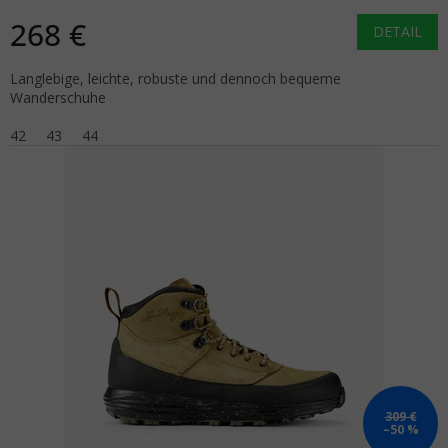
268 €
DETAIL
Langlebige, leichte, robuste und dennoch bequeme
Wanderschuhe
42
43
44
309 €
–50 %