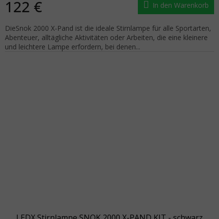
122 €
In den Warenkorb
DieSnok 2000 X-Pand ist die ideale Stirnlampe für alle Sportarten,
Abenteuer, alltägliche Aktivitäten oder Arbeiten, die eine kleinere
und leichtere Lampe erfordern, bei denen...
LEDX Stirnlampe SNOK 2000 X-PAND KIT - schwarz