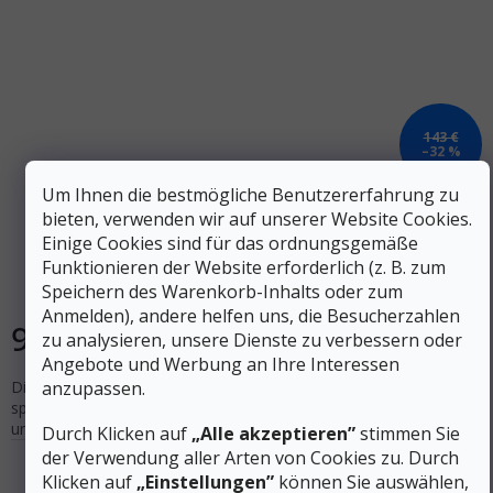
143 €
–32 %
Um Ihnen die bestmögliche Benutzererfahrung zu
LEDLENSER Stirnlampe NEO 9R - schwarz
bieten, verwenden wir auf unserer Website Cookies.
Einige Cookies sind für das ordnungsgemäße
Funktionieren der Website erforderlich (z. B. zum
Auf Lager
Speichern des Warenkorb-Inhalts oder zum
Anmelden), andere helfen uns, die Besucherzahlen
97 €
In den Warenkorb
zu analysieren, unsere Dienste zu verbessern oder
Angebote und Werbung an Ihre Interessen
anzupassen.
Die LEDLENSER NEO 5R ist dank ihrer leistungsstarken und
speziell angepassten Lichtleistung die perfekte Stirnlampe für
urbane Nachtläufer.
Durch Klicken auf
„Alle akzeptieren”
stimmen Sie
der Verwendung aller Arten von Cookies zu. Durch
Klicken auf
„Einstellungen”
können Sie auswählen,