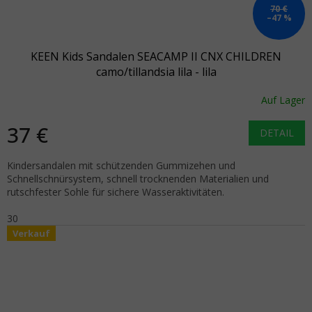
70 €
–47 %
KEEN Kids Sandalen SEACAMP II CNX CHILDREN
camo/tillandsia lila - lila
Auf Lager
37 €
DETAIL
Kindersandalen mit schützenden Gummizehen und
Schnellschnürsystem, schnell trocknenden Materialien und
rutschfester Sohle für sichere Wasseraktivitäten.
30
Verkauf