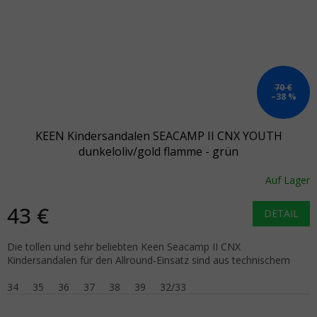
70 €
–38 %
KEEN Kindersandalen SEACAMP II CNX YOUTH
dunkeloliv/gold flamme - grün
Auf Lager
43 €
DETAIL
Die tollen und sehr beliebten Keen Seacamp II CNX
Kindersandalen für den Allround-Einsatz sind aus technischem
34
35
36
37
38
39
32/33