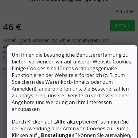
Auf Lager
46 €
DETAIL
Kinder-Hybrid-Sandalen mit Schnellschnürsystem und
Zehenschutzkappe, die durch die Kombination von
wasserabweisenden Eigenschaften und einer flexiblen Aquagrip-
Um Ihnen die bestmögliche Benutzererfahrung zu
Sohle eine...
bieten, verwenden wir auf unserer Website Cookies.
Einige Cookies sind für das ordnungsgemäße
34
35
36
37
38
32/33
Funktionieren der Website erforderlich (z. B. zum
Speichern des Warenkorb-Inhalts oder zum
Anmelden), andere helfen uns, die Besucherzahlen
zu analysieren, unsere Dienste zu verbessern oder
Angebote und Werbung an Ihre Interessen
anzupassen.
Durch Klicken auf
„Alle akzeptieren”
stimmen Sie
der Verwendung aller Arten von Cookies zu. Durch
Klicken auf
„Einstellungen”
können Sie auswählen,