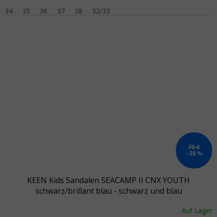
34
35
36
37
38
32/33
70 €
–38 %
KEEN Kids Sandalen SEACAMP II CNX YOUTH
schwarz/brillant blau - schwarz und blau
Auf Lager