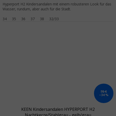
Hyperport H2 Kindersandalen mit einem robusteren Look für das
Wasser, rundum, aber auch für die Stadt.
34
35
36
37
38
32/33
70 €
–34 %
KEEN Kindersandalen HYPERPORT H2
Nachtkerze/Stahlgrau - gelb/grau