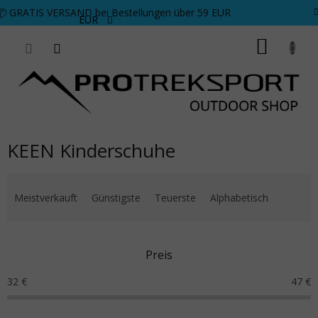
Zum Inhalt springen
📦 GRATIS VERSAND bei Bestellungen über 59 EUR
EUR
WARE
KEEN Kinderschuhe
Produktsortierung
Meistverkauft
Günstigste
Teuerste
Alphabetisch
Preis
32
€
47
€