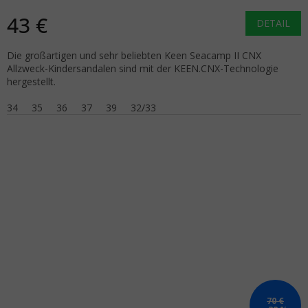
43 €
DETAIL
Die großartigen und sehr beliebten Keen Seacamp II CNX
Allzweck-Kindersandalen sind mit der KEEN.CNX-Technologie
hergestellt.
34
35
36
37
39
32/33
70 €