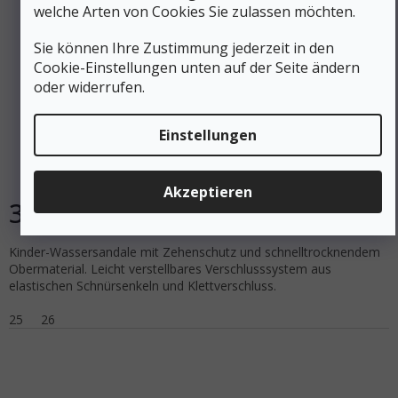
welche Arten von Cookies Sie zulassen möchten.
Sie können Ihre Zustimmung jederzeit in den
74 €
–47 %
Cookie-Einstellungen unten auf der Seite ändern
oder widerrufen.
KEEN Kids Sandalen NEWPORT H2 TODDLER
schwarz/lindgrün- schwarz/grün
Einstellungen
Auf Lager
Akzeptieren
39 €
DETAIL
Kinder-Wassersandale mit Zehenschutz und schnelltrocknendem
Obermaterial. Leicht verstellbares Verschlusssystem aus
elastischen Schnürsenkeln und Klettverschluss.
25
26