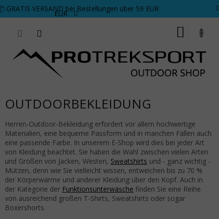
Zum Inhalt springen
📦 GRATIS VERSAND bei Bestellungen über 59 EUR
EUR
WARE
OUTDOORBEKLEIDUNG
Herren-Outdoor-Bekleidung erfordert vor allem hochwertige
Materialien, eine bequeme Passform und in manchen Fällen auch
eine passende Farbe. In unserem E-Shop wird dies bei jeder Art
von Kleidung beachtet. Sie haben die Wahl zwischen vielen Arten
und Größen von Jacken, Westen,
Sweatshirts
und - ganz wichtig -
Mützen, denn wie Sie vielleicht wissen, entweichen bis zu 70 %
der Körperwärme und anderer Kleidung über den Kopf. Auch in
der Kategorie der
Funktionsunterwäsche
finden Sie eine Reihe
von ausreichend großen T-Shirts, Sweatshirts oder sogar
Boxershorts.