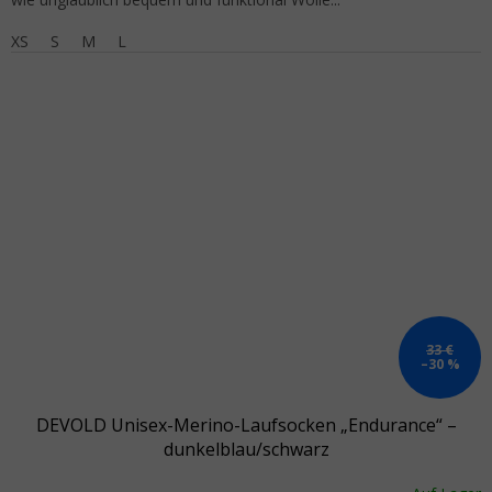
XS
S
M
L
33 €
–30 %
DEVOLD Unisex-Merino-Laufsocken „Endurance“ –
dunkelblau/schwarz