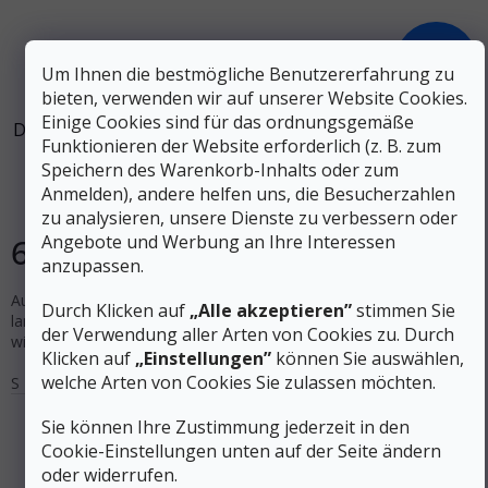
91 €
–29 %
Um Ihnen die bestmögliche Benutzererfahrung zu
bieten, verwenden wir auf unserer Website Cookies.
Einige Cookies sind für das ordnungsgemäße
DEVOLD Damen-Merino-T-Shirt CLASSIC FLOWERS ink –
Funktionieren der Website erforderlich (z. B. zum
schwarz
Speichern des Warenkorb-Inhalts oder zum
Anmelden), andere helfen uns, die Besucherzahlen
Auf Lager
zu analysieren, unsere Dienste zu verbessern oder
64 €
Angebote und Werbung an Ihre Interessen
DETAIL
anzupassen.
Auf den ersten Blick ein ganz gewöhnliches T-Shirt – aber nur so
Durch Klicken auf
„Alle akzeptieren”
stimmen Sie
lange, bis man ein paar Stunden darin verbracht hat und feststellt,
der Verwendung aller Arten von Cookies zu. Durch
wieunglaublich bequem und funktional Wolle...
Klicken auf
„Einstellungen”
können Sie auswählen,
welche Arten von Cookies Sie zulassen möchten.
S
L
Sie können Ihre Zustimmung jederzeit in den
Cookie-Einstellungen unten auf der Seite ändern
oder widerrufen.