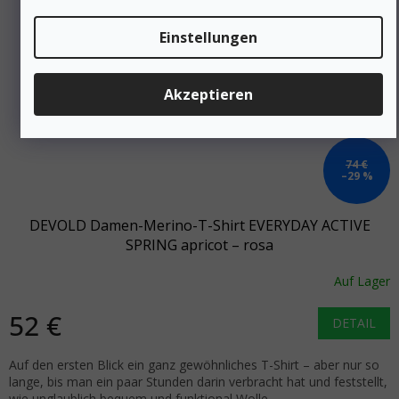
Einstellungen
Akzeptieren
74 €
–29 %
DEVOLD Damen-Merino-T-Shirt EVERYDAY ACTIVE
SPRING apricot – rosa
Auf Lager
52 €
DETAIL
Auf den ersten Blick ein ganz gewöhnliches T-Shirt – aber nur so
lange, bis man ein paar Stunden darin verbracht hat und feststellt,
wie unglaublich bequem und funktional Wolle...