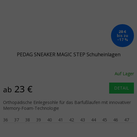
28 €
bis zu
–17 %
PEDAG SNEAKER MAGIC STEP Schuheinlagen
Auf Lager
23 €
ab
DETAIL
Orthopädische Einlegesohle für das Barfußlaufen mit innovativer
Memory-Foam-Technologie
36
37
38
39
40
41
42
43
44
45
46
47