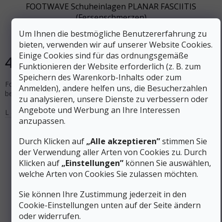
FOOTWAVE Schuheinlagen PLANAR FASCIITIS
(Fersenschmerzen)
Um Ihnen die bestmögliche Benutzererfahrung zu
Auf Lager
bieten, verwenden wir auf unserer Website Cookies.
Einige Cookies sind für das ordnungsgemäße
48 €
DETAIL
Funktionieren der Website erforderlich (z. B. zum
Speichern des Warenkorb-Inhalts oder zum
FootWave™ Plantar Fasciitis Einlegesohle zur Schmerzlinderung
Anmelden), andere helfen uns, die Besucherzahlen
bei Fersenschmerzen, Plantar Fasciitis und Fersensporn.
zu analysieren, unsere Dienste zu verbessern oder
Angebote und Werbung an Ihre Interessen
L (44-45)
M (42-43)
S (39-41)
XL (46-48)
XS (35-38)
anzupassen.
Durch Klicken auf
„Alle akzeptieren”
stimmen Sie
der Verwendung aller Arten von Cookies zu. Durch
Klicken auf
„Einstellungen”
können Sie auswählen,
welche Arten von Cookies Sie zulassen möchten.
Sie können Ihre Zustimmung jederzeit in den
Cookie-Einstellungen unten auf der Seite ändern
oder widerrufen.