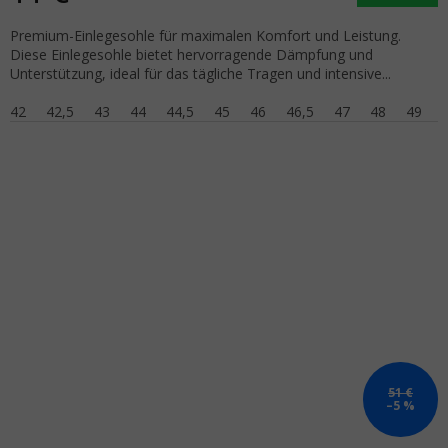
Premium-Einlegesohle für maximalen Komfort und Leistung.
Diese Einlegesohle bietet hervorragende Dämpfung und
Unterstützung, ideal für das tägliche Tragen und intensive...
42
42,5
43
44
44,5
45
46
46,5
47
48
49
51 €
–5 %