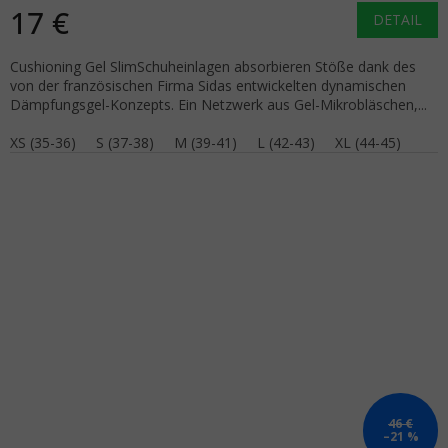
17 €
DETAIL
Cushioning Gel SlimSchuheinlagen absorbieren Stöße dank des
von der französischen Firma Sidas entwickelten dynamischen
Dämpfungsgel-Konzepts. Ein Netzwerk aus Gel-Mikrobläschen,...
XS (35-36)
S (37-38)
M (39-41)
L (42-43)
XL (44-45)
46 €
–21 %