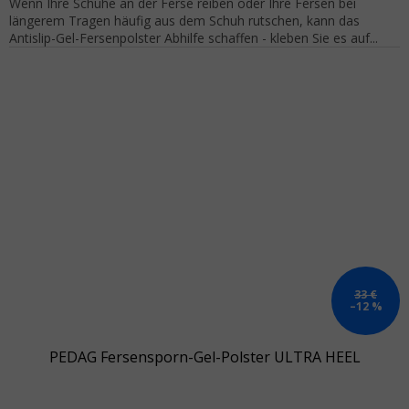
Wenn Ihre Schuhe an der Ferse reiben oder Ihre Fersen bei
längerem Tragen häufig aus dem Schuh rutschen, kann das
Antislip-Gel-Fersenpolster Abhilfe schaffen - kleben Sie es auf...
33 €
–12 %
PEDAG Fersensporn-Gel-Polster ULTRA HEEL