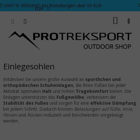
Zum Inhalt springen
📦 GRATIS VERSAND bei Bestellungen über 59 EUR
EUR
WARE
Einlegesohlen
Entdecken Sie unsere große Auswahl an
sportlichen und
orthopädischen Schuheinlagen
, die Ihren Füßen bei jeder
Aktivität optimalen
Halt
und hohen
Tragekomfort
bieten. Die
Einlagen unterstützen das
Fußgewölbe
, verbessern die
Stabilität des Fußes
und sorgen für eine
effektive Dämpfung
bei jedem Schritt. Dadurch können
Belastungen auf Füße, Knie,
Fersen
und
Rücken
reduziert und Beschwerden vorgebeugt
werden.