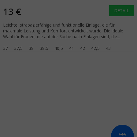
13 €
DETAIL
Leichte, strapazierfähige und funktionelle Einlage, die für
maximale Leistung und Komfort entwickelt wurde. Die ideale
Wahl für Frauen, die auf der Suche nach Einlagen sind, die...
37
37,5
38
38,5
40,5
41
42
42,5
43
14 €