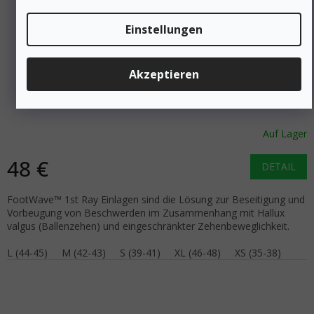
Einstellungen
51 €
–5 %
Akzeptieren
FOOTWAVE Schuheinlagen 1ST RAY/HALLUX
Auf Lager
48 €
DETAIL
FootWave™ 1st Ray Einlagen sind die Lösung zur Beseitigung und
Vorbeugung von Beschwerden im Zusammenhang mit Hallux
valgus (Ballenzehen) und eingeschränkter Zehenbeweglichkeit.
L (44-45)
M (42-43)
S (39-41)
XL (46-48)
XS (35-38)