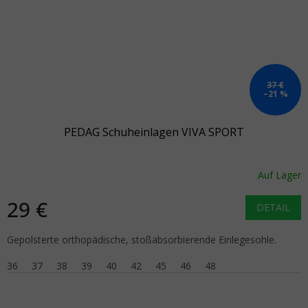
37 €
–21 %
PEDAG Schuheinlagen VIVA SPORT
Auf Lager
29 €
DETAIL
Gepolsterte orthopädische, stoßabsorbierende Einlegesohle.
36
37
38
39
40
42
45
46
48