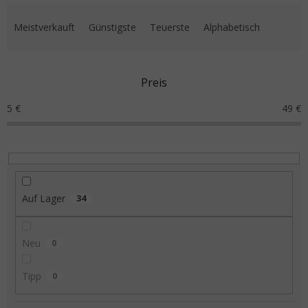
Produktsortierung
Meistverkauft
Günstigste
Teuerste
Alphabetisch
Preis
5
€
49
€
Auf Lager
34
Neu
0
Tipp
0