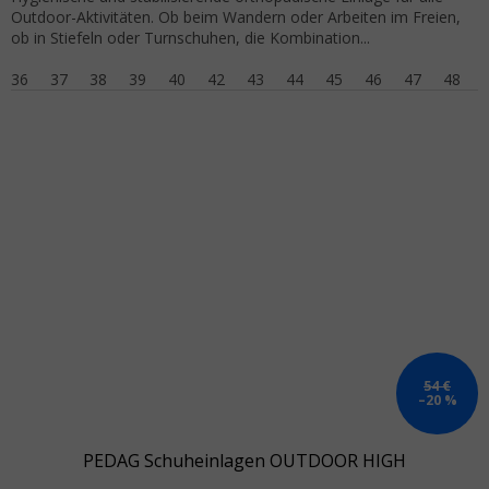
Outdoor-Aktivitäten. Ob beim Wandern oder Arbeiten im Freien,
ob in Stiefeln oder Turnschuhen, die Kombination...
36
37
38
39
40
42
43
44
45
46
47
48
54 €
–20 %
PEDAG Schuheinlagen OUTDOOR HIGH