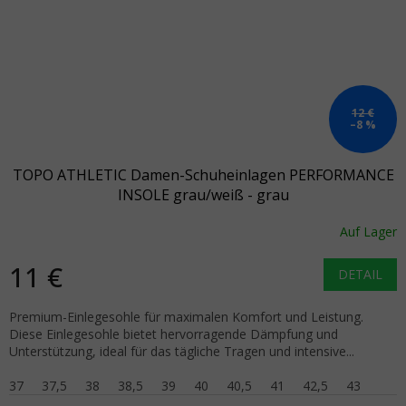
12 €
–8 %
TOPO ATHLETIC Damen-Schuheinlagen PERFORMANCE
INSOLE grau/weiß - grau
Auf Lager
11 €
DETAIL
Premium-Einlegesohle für maximalen Komfort und Leistung.
Diese Einlegesohle bietet hervorragende Dämpfung und
Unterstützung, ideal für das tägliche Tragen und intensive...
37
37,5
38
38,5
39
40
40,5
41
42,5
43