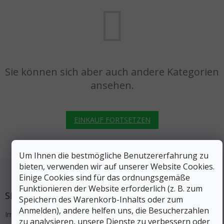
Sie können sich aber auch andere Kategorien
ansehen.
EINKAUF FORTSETZEN
Um Ihnen die bestmögliche Benutzererfahrung zu
Fußzeile
bieten, verwenden wir auf unserer Website Cookies.
Einige Cookies sind für das ordnungsgemäße
Funktionieren der Website erforderlich (z. B. zum
SERVICE
Speichern des Warenkorb-Inhalts oder zum
Anmelden), andere helfen uns, die Besucherzahlen
Impressum
zu analysieren, unsere Dienste zu verbessern oder