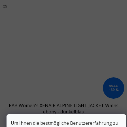
XS
193 €
–39 %
RAB Women's XENAIR ALPINE LIGHT JACKET Wmns
ebony - dunkelblau
Um Ihnen die bestmögliche Benutzererfahrung zu
Auf Lager