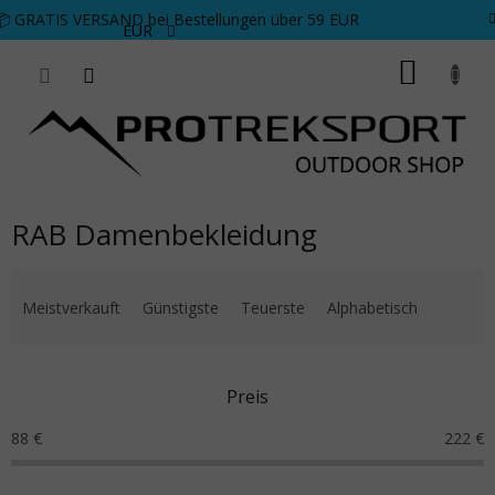
Zum Inhalt springen
📦 GRATIS VERSAND bei Bestellungen über 59 EUR
EUR
WARE
RAB Damenbekleidung
Produktsortierung
Meistverkauft
Günstigste
Teuerste
Alphabetisch
Preis
88
€
222
€