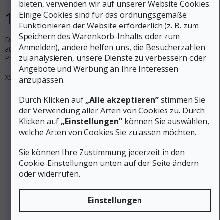
bieten, verwenden wir auf unserer Website Cookies.
116 €
Einige Cookies sind für das ordnungsgemäße
DETAIL
Funktionieren der Website erforderlich (z. B. zum
Speichern des Warenkorb-Inhalts oder zum
Die Rab Xenair Alpine Jacket:ist eine sehr leichte, aber extrem
Anmelden), andere helfen uns, die Besucherzahlen
atmungsaktive und winddichte Herren-Isolationsjacke mit
zu analysieren, unsere Dienste zu verbessern oder
Primaloft-Isolierung.
Angebote und Werbung an Ihre Interessen
XS
anzupassen.
Durch Klicken auf
„Alle akzeptieren”
stimmen Sie
der Verwendung aller Arten von Cookies zu. Durch
Klicken auf
„Einstellungen”
können Sie auswählen,
welche Arten von Cookies Sie zulassen möchten.
Sie können Ihre Zustimmung jederzeit in den
Cookie-Einstellungen unten auf der Seite ändern
oder widerrufen.
Einstellungen
206 €