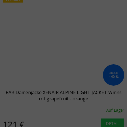
202 €
–40 %
RAB Damenjacke XENAIR ALPINE LIGHT JACKET Wmns
rot grapefruit - orange
Auf Lager
121 €
DETAIL