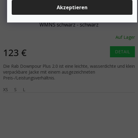
–40 %
Akzeptieren
RAB Women's jacket DOWNPOUR PLUS 2.0 JACKET
WMNS schwarz - schwarz
Auf Lager
123 €
DETAIL
Die Rab Downpour Plus 2.0 ist eine leichte, wasserdichte und klein
verpackbare Jacke mit einem ausgezeichneten
Preis-/Leistungsverhältnis.
XS
S
L