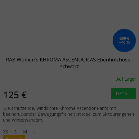
209 €
–40 %
RAB Women's KHROMA ASCENDOR AS Ebenholzhose -
schwarz
Auf Lager
125 €
DETAIL
Die schützende, winddichte Khroma Ascendor Pants mit
beeindruckender Bewegungsfreiheit ist ideal zum Skitourengehen
und Winterwandern.
XS
S
M
L
Verkauf