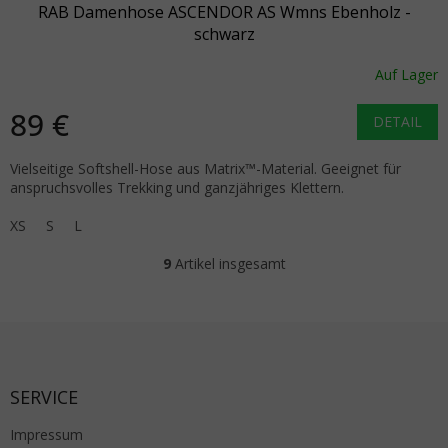
RAB Damenhose ASCENDOR AS Wmns Ebenholz -
schwarz
Auf Lager
89 €
DETAIL
Vielseitige Softshell-Hose aus Matrix™-Material. Geeignet für
anspruchsvolles Trekking und ganzjähriges Klettern.
XS
S
L
9
Artikel insgesamt
Steuerelemente der Liste
Fußzeile
SERVICE
Impressum