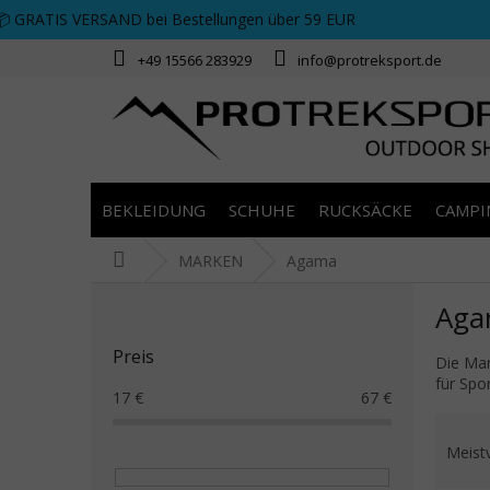
Zum Inhalt springen
📦 GRATIS VERSAND bei Bestellungen über 59 EUR
+49 15566 283929
info@protreksport.de
BEKLEIDUNG
SCHUHE
RUCKSÄCKE
CAMPI
Startseite
MARKEN
Agama
Seitenleiste
Aga
Preis
Die Mar
für Spo
17
€
67
€
Prod
Meist