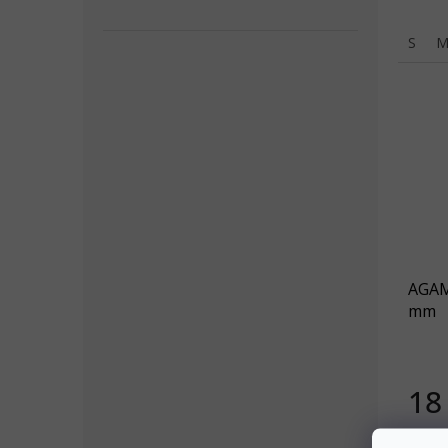
S
AGAM
mm
18
Die A