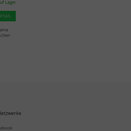
uf Lager
ETAIL
Agama
schen
emente der Liste
Netzwerke
cebook