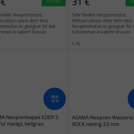
 €
31 €
DETAIL
D
flexible Neoprenmütze,
Sehr flexible Neoprenmütze,
erschluss unter dem Kinn.
Klettverschluss unter dem Kinn.
enmütze ist geeignet für das
Neoprenmütze ist geeignet für 
mmen in kaltem Wasser.
Schwimmen in kaltem Wasser.
L-XL
33 €
–6 %
A Neoprenkappe EDDY 3
AGAMA Neopren-Wassersc
ür Hardy), hellgrau
ROCK niedrig 3,5 mm