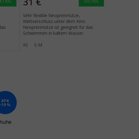
31 €
ETAIL
DETAIL
Sehr flexible Neoprenmütze,
Klettverschluss unter dem Kinn.
das
Neoprenmütze ist geeignet für das
Schwimmen in kaltem Wasser.
XS
S-M
37 €
–10 %
huhe