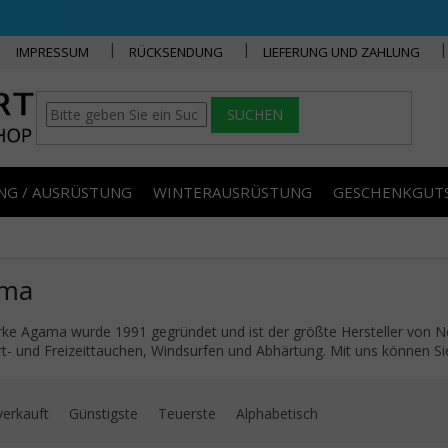
IMPRESSUM
RÜCKSENDUNG
LIEFERUNG UND ZAHLUNG
SUCHEN
NG / AUSRÜSTUNG
WINTERAUSRÜSTUNG
GESCHENKGUT
ma
ke Agama wurde 1991 gegründet und ist der größte Hersteller von N
rt- und Freizeittauchen, Windsurfen und Abhärtung. Mit uns können Sie s
uktsortierung
verkauft
Günstigste
Teuerste
Alphabetisch