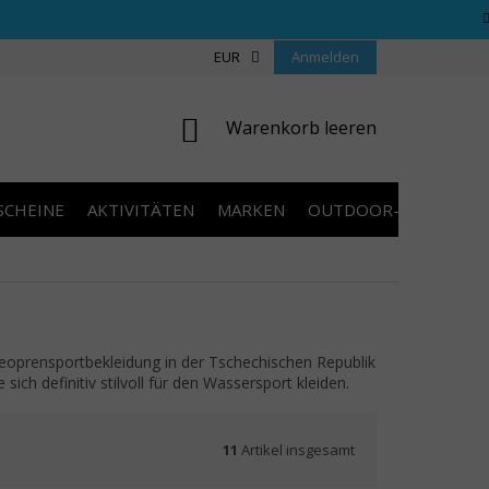
REGELN WETTBEWERBE
ÜBER UNS
EUR
Anmelden
COOKIES
KONTAKT
WARENKORB
Warenkorb leeren
SCHEINE
AKTIVITÄTEN
MARKEN
OUTDOOR-AUSVERKA
eoprensportbekleidung in der Tschechischen Republik
ich definitiv stilvoll für den Wassersport kleiden.
11
Artikel insgesamt