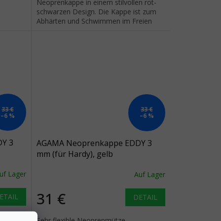
Neoprenkappe in einem stilvollen rot-
schwarzen Design. Die Kappe ist zum
Abhärten und Schwimmen im Freien
geeignet.
33 €
33 €
–6 %
–6 %
Y 3
AGAMA Neoprenkappe EDDY 3
mm (für Hardy), gelb
uf Lager
Auf Lager
31 €
ETAIL
DETAIL
Sehr flexible Neoprenmütze,