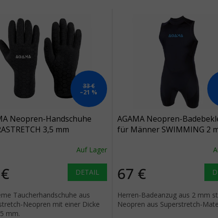
 der Produkte
33 €
–21 %
A Neopren-Handschuhe
AGAMA Neopren-Badebekl
ASTRETCH 3,5 mm
für Männer SWIMMING 2 
Auf Lager
A
 €
67 €
DETAIL
D
me Taucherhandschuhe aus
Herren-Badeanzug aus 2 mm s
stretch-Neopren mit einer Dicke
Neopren aus Superstretch-Mater
,5 mm.