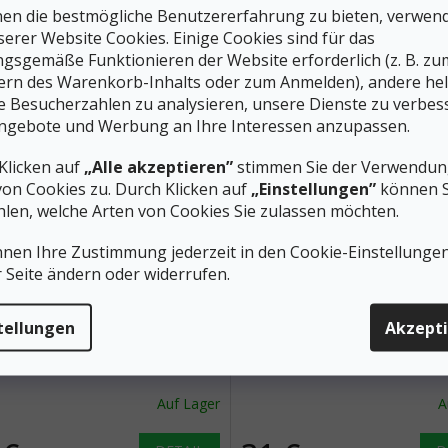
en die bestmögliche Benutzererfahrung zu bieten, verwen
tretch-Material sorgt für
Klettverschluss unter dem Kinn.
ischen Komfort auf dem Kopf.
Neoprenmütze ist geeignet für 
serer Website Cookies. Einige Cookies sind für das
Schwimmen in kaltem Wasser.
gsgemäße Funktionieren der Website erforderlich (z. B. zu
ern des Warenkorb-Inhalts oder zum Anmelden), andere he
S-M
ie Besucherzahlen zu analysieren, unsere Dienste zu verbes
ngebote und Werbung an Ihre Interessen anzupassen.
Klicken auf
„Alle akzeptieren”
stimmen Sie der Verwendung
von Cookies zu. Durch Klicken auf
„Einstellungen”
können S
len, welche Arten von Cookies Sie zulassen möchten.
nnen Ihre Zustimmung jederzeit in den Cookie-Einstellunge
r Seite ändern oder widerrufen.
33 €
–6 %
tellungen
Akzept
A Neoprenkappe EDDY 3
AGAMA Neoprenkappe EDD
ür Hardy), türkis
mm (für Hardy), schwarz
Auf Lager
A