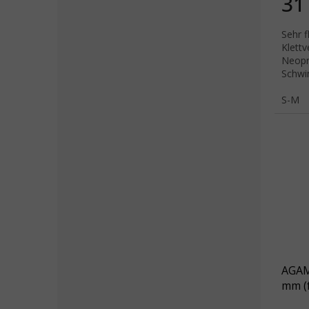
31
Sehr 
Klettv
Neopr
Schwi
S-M
AGAM
mm (f