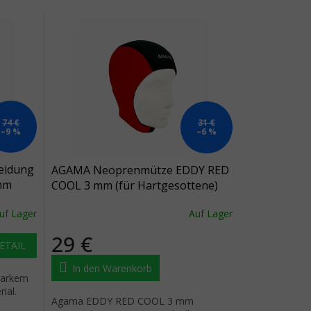
74 €
31 €
–9 %
–6 %
eidung
AGAMA Neoprenmütze EDDY RED
mm
COOL 3 mm (für Hartgesottene)
L/XL
uf Lager
Auf Lager
29 €
ETAIL
In den Warenkorb
tarkem
ial.
Agama EDDY RED COOL 3 mm