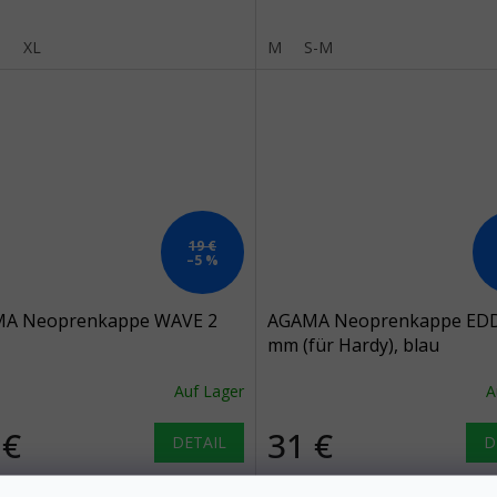
M
XL
M
S-M
19 €
–5 %
A Neoprenkappe WAVE 2
AGAMA Neoprenkappe EDD
mm (für Hardy), blau
Auf Lager
A
 €
31 €
DETAIL
D
gama WAVE Mütze aus 2 mm
Sehr flexible Neoprenmütze,