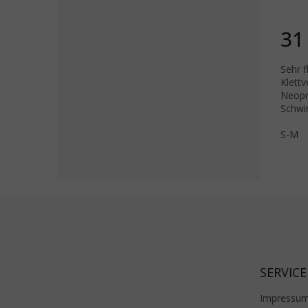
31
Sehr 
Klettv
Neopr
Schwi
S-M
Fußzeile
SERVICE
Impressu