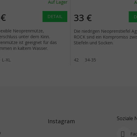
Auf Lager
A
 €
33 €
DETAIL
D
flexible Neoprenmütze,
Die niedrigen Neoprenstiefel 
erschluss unter dem Kinn.
ROCK sind ein Kompromiss zwi
enmütze ist geeignet für das
Stiefeln und Socken.
mmen in kaltem Wasser.
L-XL
42
34-35
Steuerel
Soziale 
Instagram
m
Fa