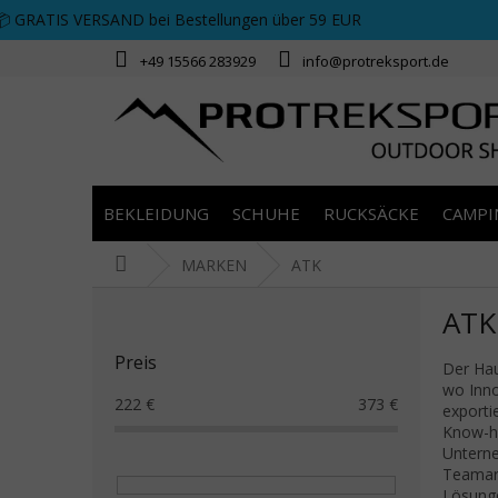
Zum Inhalt springen
📦 GRATIS VERSAND bei Bestellungen über 59 EUR
+49 15566 283929
info@protreksport.de
BEKLEIDUNG
SCHUHE
RUCKSÄCKE
CAMPI
Startseite
MARKEN
ATK
Seitenleiste
ATK
Preis
Der Hau
wo Inno
222
€
373
€
exporti
Know-ho
Unterne
Teamarb
Lösunge