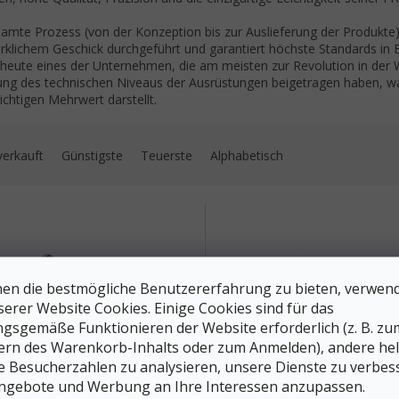
amte Prozess (von der Konzeption bis zur Auslieferung der Produkte) 
klichem Geschick durchgeführt und garantiert höchste Standards in B
 heute eines der Unternehmen, die am meisten zur Revolution in der W
ung des technischen Niveaus der Ausrüstungen beigetragen haben, wa
ichtigen Mehrwert darstellt.
uktsortierung
verkauft
Günstigste
Teuerste
Alphabetisch
 der Produkte
en die bestmögliche Benutzererfahrung zu bieten, verwen
serer Website Cookies. Einige Cookies sind für das
gsgemäße Funktionieren der Website erforderlich (z. B. zu
574 €
ern des Warenkorb-Inhalts oder zum Anmelden), andere he
–35 %
ie Besucherzahlen zu analysieren, unsere Dienste zu verbes
ngebote und Werbung an Ihre Interessen anzupassen.