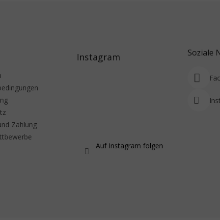
Soziale 
Instagram
m
Fa
bedingungen
ung
Ins
tz
und Zahlung
ttbewerbe
Auf Instagram folgen