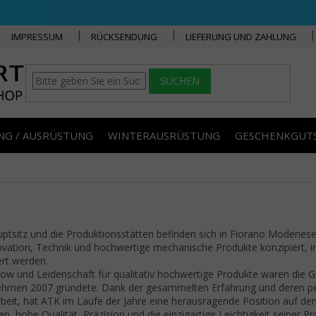
IMPRESSUM
RÜCKSENDUNG
LIEFERUNG UND ZAHLUNG
SUCHEN
NG / AUSRÜSTUNG
WINTERAUSRÜSTUNG
GESCHENKGUT
ptsitz und die Produktionsstätten befinden sich in Fiorano Modenes
vation, Technik und hochwertige mechanische Produkte konzipiert, inte
ert werden.
w und Leidenschaft für qualitativ hochwertige Produkte waren die 
hmen 2007 gründete. Dank der gesammelten Erfahrung und deren perf
eit, hat ATK im Laufe der Jahre eine herausragende Position auf dem
n, hohe Qualität, Präzision und die einzigartige Leichtigkeit seiner P