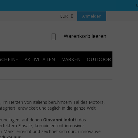
REGELN WETTBEWERBE
ÜBER UNS
EUR
Anmelden
COOKIES
KONTAKT
WARENKORB
Warenkorb leeren
SCHEINE
AKTIVITÄTEN
MARKEN
OUTDOOR-AUSVERKA
e, im Herzen von Italiens berühmtem Tal des Motors,
griert, entwickelt und täglich in die ganze Welt
Grundlagen, auf denen
Giovanni Indulti
das
ektem Einsatz, kombiniert mit intensiver
 Markt erreicht und zeichnet sich durch innovative
rodukte aus.