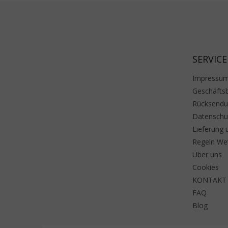
Fußzeile
SERVICE
Impressu
Geschäfts
Rücksend
Datenschu
Lieferung 
Regeln We
Über uns
Cookies
KONTAKT
FAQ
Blog