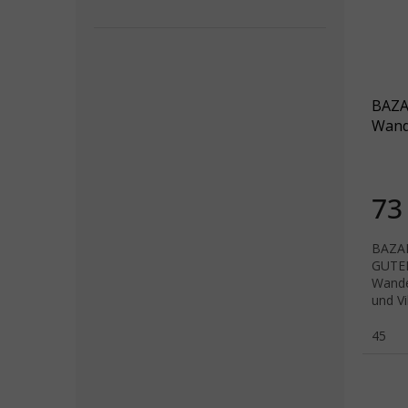
BAZA
Wand
ASCE
WATE
grau
73
BAZA
GUTE
Wande
und V
leich
Die a
45