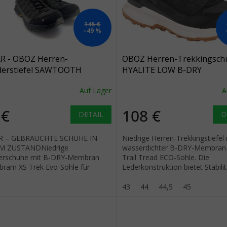
145 €
–49 %
R - OBOZ Herren-
OBOZ Herren-Trekkingsch
erstiefel SAWTOOTH
HYALITE LOW B-DRY
NT LOW B-DRY
WATERPROOF schwarzes Me
Auf Lager
A
RPROOF WIDE charcoal –
schwarz
 €
108 €
DETAIL
D
R – GEBRAUCHTE SCHUHE IN
Niedrige Herren-Trekkingstiefel 
M ZUSTANDNiedrige
wasserdichter B-DRY-Membran
rschuhe mit B-DRY-Membran
Trail Tread ECO-Sohle. Die
ibram XS Trek Evo-Sohle für
Lederkonstruktion bietet Stabili
te bis mittelschwere Wanderungen.
Komfort für leichtes Wandern.
natomisch geformte...
43
44
44,5
45