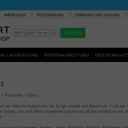
IMPRESSUM
RÜCKSENDUNG
LIEFERUNG UND ZAHLUNG
SUCHEN
NG / AUSRÜSTUNG
WINTERAUSRÜSTUNG
GESCHENKGUT
z
e + Bozeman = Oboz
vor der Haustür locken uns die Berge unweit von Bozeman. Es ist ein 
e testen, uns von Ideen inspirieren lassen und all das einfach in u
t.
z sind wir Wanderer, Angler, Läufer, Skifahrer, Stricker, Radfahrer, G