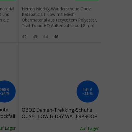
material
Herren Niedrig-Wanderschuhe Oboz
t und
Katabatic LT Low mit Mesh-
n die
Obermaterial aus recyceltem Polyester,
Trail Tread HD Außensohle und 8 mm
Drop.
42
43
44
46
165 €
141 €
–24 %
–25 %
huhe
OBOZ Damen-Trekking-Schuhe
ckfall
OUSEL LOW B-DRY WATERPROOF
Aschenstein - braun
uf Lager
Auf Lager