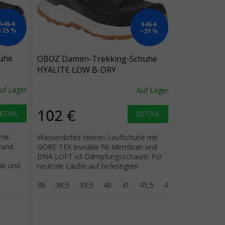
145 €
145 €
–25 %
–29 %
uhe
OBOZ Damen-Trekking-Schuhe
HYALITE LOW B-DRY
er -
WATERPROOF schwarz Meer -
uf Lager
Auf Lager
schwarz
102 €
ETAIL
DETAIL
mit
Wasserdichte Herren-Laufschuhe mit
 und
GORE-TEX Invisible Fit-Membran und
DNA LOFT v3 Dämpfungsschaum. Für
tät und
neutrale Läufer auf befestigten
Oberflächen.
38
38,5
39,5
40
41
41,5
42,5