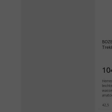
BOZE
Trekk
brau
10
Herren
leich
wasse
anato
Algen
42,5