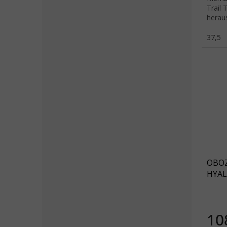
Trail
herau
für l
37,5
OBOZ
HYAL
WATE
10