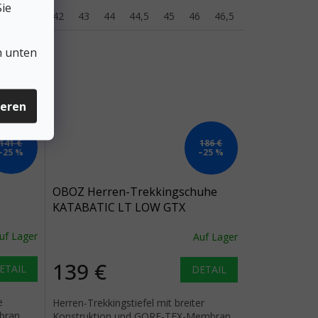
n.
Außensohle für leichtes Wandern.
ie
42
43
44
44,5
45
46
46,5
n unten
ieren
141 €
186 €
–25 %
–25 %
OBOZ Herren-Trekkingschuhe
KATABATIC LT LOW GTX
n und
WATERPROOF schwarzes Meer -
uf Lager
Auf Lager
schwarz
139 €
ETAIL
DETAIL
e
Herren-Trekkingstiefel mit breiter
bran,
Konstruktion und GORE-TEX-Membran,