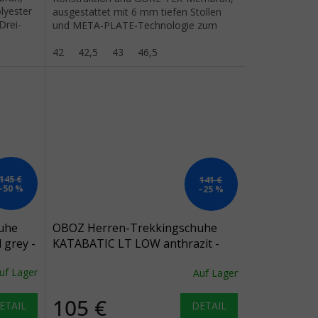
lyester
ausgestattet mit 6 mm tiefen Stollen
Drei-
und META-PLATE-Technologie zum
Schutz gegen Steine.
42
42,5
43
46,5
145 €
141 €
–50 %
–25 %
uhe
OBOZ Herren-Trekkingschuhe
 grey -
KATABATIC LT LOW anthrazit -
schwarz
uf Lager
Auf Lager
105 €
ETAIL
DETAIL