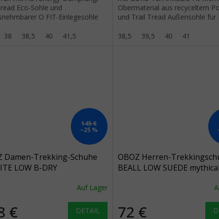
 Tread Eco-Sohle und
Obermaterial aus recyceltem Po
snehmbarer O FIT-Einlegesohle
und Trail Tread Außensohle für 
eichte Wanderungen.
Jahreszeiten-Wanderungen.
38
38,5
40
41,5
38,5
39,5
40
41
145 €
–25 %
 Damen-Trekking-Schuhe
OBOZ Herren-Trekkingsch
ITE LOW B-DRY
BEALL LOW SUEDE mythical
RPROOF glacier - blau
dunkelgrau
Auf Lager
A
8 €
72 €
DETAIL
D