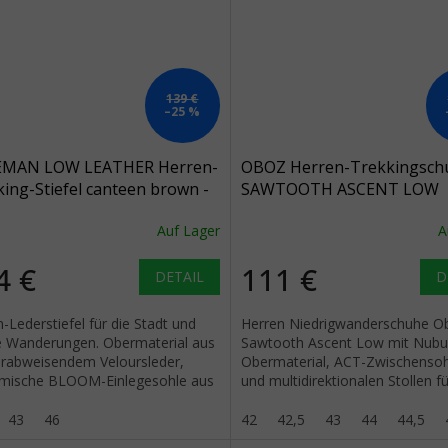
139 €
–25 %
MAN LOW LEATHER Herren-
OBOZ Herren-Trekkingsch
ing-Stiefel canteen brown -
SAWTOOTH ASCENT LOW
n
klassisch braun - braun
Auf Lager
A
4 €
111 €
DETAIL
D
-Lederstiefel für die Stadt und
Herren Niedrigwanderschuhe O
te Wanderungen. Obermaterial aus
Sawtooth Ascent Low mit Nubu
rabweisendem Veloursleder,
Obermaterial, ACT-Zwischensoh
mische BLOOM-Einlegesohle aus
und multidirektionalen Stollen fü
schaum und Sohle mit 3,5 mm...
leichtes Wandern.
43
46
42
42,5
43
44
44,5