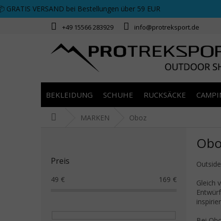
Zum Inhalt springen
📦 GRATIS VERSAND bei Bestellungen über 59 EUR
+49 15566 283929
info@protreksport.de
BEKLEIDUNG
SCHUHE
RUCKSÄCKE
CAMPI
Startseite
MARKEN
Oboz
Seitenleiste
Obo
Preis
Outsid
49
€
169
€
Gleich 
Entwürf
inspirier
Bei Obo