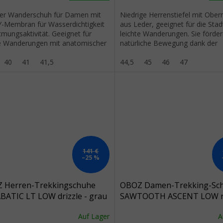
ter Wanderschuh für Damen mit
Niedrige Herrenstiefel mit Ober
-Membran für Wasserdichtigkeit
aus Leder, geeignet für die Stad
mungsaktivität. Geeignet für
leichte Wanderungen. Sie förder
te Wanderungen mit anatomischer
natürliche Bewegung dank der
Einlegesohle und Trail Tread...
anatomisch geformten...
40
41
41,5
44,5
45
46
47
141 €
–25 %
 Herren-Trekkingschuhe
OBOZ Damen-Trekking-Sc
BATIC LT LOW drizzle - grau
SAWTOOTH ASCENT LOW ro
- grau
Auf Lager
A