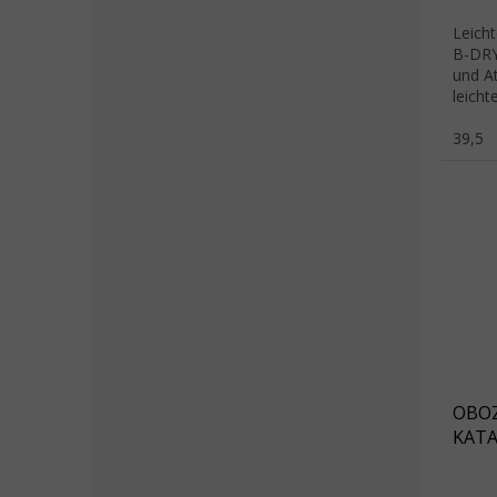
Leich
B-DRY
und At
leich
O FIT 
39,5
OBOZ
KATA