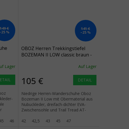
149 €
141 €
–25 %
–25 %
uhe
OBOZ Herren Trekkingstiefel
BOZEMAN II LOW classic braun -
braun
uf Lager
Auf Lager
105 €
ETAIL
DETAIL
boz
Niedrige Herren-Wanderschuhe Oboz
kleder-
Bozeman II Low mit Obermaterial aus
le
Nubuckleder, dreifach-dichter EVA-
r
Zwischensohle und Trail Tread AT-
Außensohle für leichtes Wandern.
45
46
46,5
42
42,5
47
43
45
47