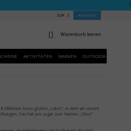
REGELN WETTBEWERBE
ÜBER UNS
EUR
Anmelden
COOKIES
KONTAKT
WARENKORB
Warenkorb leeren
SCHEINE
AKTIVITÄTEN
MARKEN
OUTDOOR-AUSVERKA
18 Millionen Acres großes „Labor“, in dem wir unsere
ns aufsaugen. Das hat uns sogar zum Namen „Oboz“
itarristen, Hundeliebhaber und Spaßvögel. Wir sind