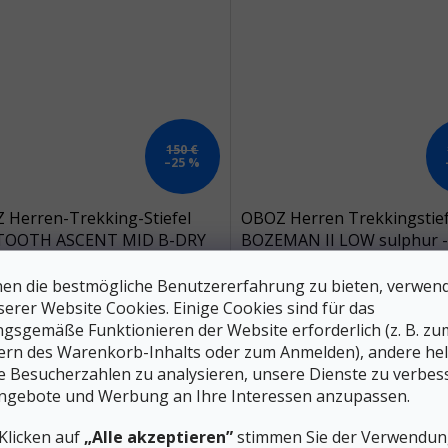
150 €
–25 %
 Herren-Trekking-Stiefel
OBOZ Herren Trekkingstief
OOTH ASCENT MID B-DRY
BOZEMAN II LOW sulphur -
RPROOF anthrazit - grau
Auf Lager
A
en die bestmögliche Benutzererfahrung zu bieten, verwen
serer Website Cookies. Einige Cookies sind für das
2 €
105 €
DETAIL
D
gsgemäße Funktionieren der Website erforderlich (z. B. zu
ern des Warenkorb-Inhalts oder zum Anmelden), andere he
ie Besucherzahlen zu analysieren, unsere Dienste zu verbes
-Trekkingstiefel mit B-DRY-
Niedrige Herren-Wanderschuhe
an für Trockenheit bei allen
Bozeman II Low mit Obermateri
ngebote und Werbung an Ihre Interessen anzupassen.
rbedingungen. Das Obermaterial
Nubuckleder, dreifach-dichter E
eder mit Mesh und die Vibram-
Zwischensohle und Trail Tread 
Klicken auf
„Alle akzeptieren”
stimmen Sie der Verwendung