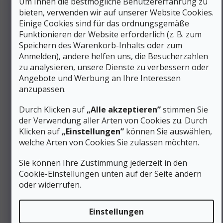
Um Ihnen die bestmögliche Benutzererfahrung zu
Wander-/Trekkingschuhe für
Kategorie
:
Damen – mittelhoch, hoch
bieten, verwenden wir auf unserer Website Cookies.
Einige Cookies sind für das ordnungsgemäße
EAN
:
Variante wählen
Funktionieren der Website erforderlich (z. B. zum
Geschlecht
:
Frauen
Speichern des Warenkorb-Inhalts oder zum
Schuhhöhe
:
Mittel (Mid)
Anmelden), andere helfen uns, die Besucherzahlen
Material
:
Leder/Synthetik
zu analysieren, unsere Dienste zu verbessern oder
Schuhweite
:
Normal
Angebote und Werbung an Ihre Interessen
Membrane
GORE-TEX
anzupassen.
(Wasserfestigkeit)
:
Farbe
:
Blau
Durch Klicken auf
„Alle akzeptieren”
stimmen Sie
Gewicht/Paar (g)
:
751 bis 990 g
der Verwendung aller Arten von Cookies zu. Durch
Schnürung
:
Schnürsenkel
Klicken auf
„Einstellungen”
können Sie auswählen,
Kategorie (Gruppe)
welche Arten von Cookies Sie zulassen möchten.
B-medium Wandern
von Schuhen
:
Steppstich
:
Umkreis - 360°
Sie können Ihre Zustimmung jederzeit in den
Cookie-Einstellungen unten auf der Seite ändern
Produktart
:
Schuhe
oder widerrufen.
Für Katzen
Nein
bestimmt
:
#sizes_table#
:
/velikostni-tabulka-asolo/
Einstellungen
1300 g (Damenpaar, Größe