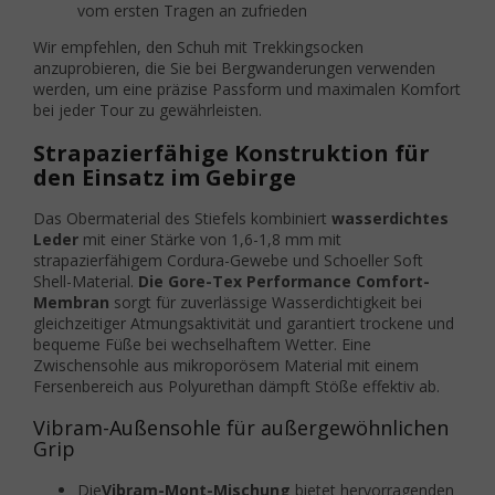
vom ersten Tragen an zufrieden
Wir empfehlen, den Schuh mit Trekkingsocken
anzuprobieren, die Sie bei Bergwanderungen verwenden
werden, um eine präzise Passform und maximalen Komfort
bei jeder Tour zu gewährleisten.
Strapazierfähige Konstruktion für
den Einsatz im Gebirge
Das Obermaterial des Stiefels kombiniert
wasserdichtes
Leder
mit einer Stärke von 1,6-1,8 mm mit
strapazierfähigem Cordura-Gewebe und Schoeller Soft
Shell-Material.
Die Gore-Tex Performance Comfort-
Membran
sorgt für zuverlässige Wasserdichtigkeit bei
gleichzeitiger Atmungsaktivität und garantiert trockene und
bequeme Füße bei wechselhaftem Wetter. Eine
Zwischensohle aus mikroporösem Material mit einem
Fersenbereich aus Polyurethan dämpft Stöße effektiv ab.
Vibram-Außensohle für außergewöhnlichen
Grip
Die
Vibram-Mont-Mischung
bietet hervorragenden