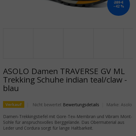
289 €
–42 %
ASOLO Damen TRAVERSE GV ML
Trekking Schuhe indian teal/claw -
blau
Die durchschnittliche Produktbewertung ist 0,0 von 5
Nicht bewertet
Bewertungsdetails
Marke:
Asolo
Verkauf
Damen-Trekkingstiefel mit Gore-Tex-Membran und Vibram Mont-
Sohle für anspruchsvolles Berggelände. Das Obermaterial aus
Leder und Cordura sorgt für lange Haltbarkeit.