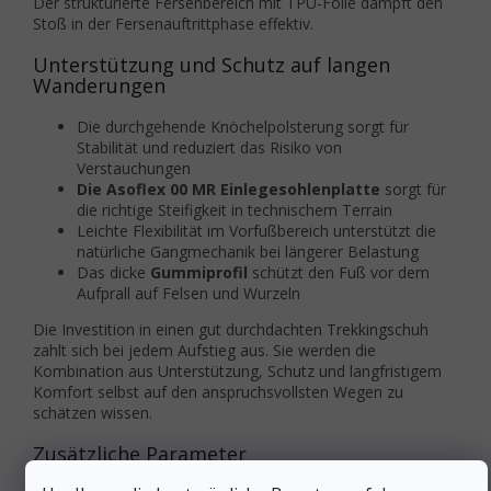
Der strukturierte Fersenbereich mit TPU-Folie dämpft den
Stoß in der Fersenauftrittphase effektiv.
Unterstützung und Schutz auf langen
Wanderungen
Die durchgehende Knöchelpolsterung sorgt für
Stabilität und reduziert das Risiko von
Verstauchungen
Die Asoflex 00 MR Einlegesohlenplatte
sorgt für
die richtige Steifigkeit in technischem Terrain
Leichte Flexibilität im Vorfußbereich unterstützt die
natürliche Gangmechanik bei längerer Belastung
Das dicke
Gummiprofil
schützt den Fuß vor dem
Aufprall auf Felsen und Wurzeln
Die Investition in einen gut durchdachten Trekkingschuh
zahlt sich bei jedem Aufstieg aus. Sie werden die
Kombination aus Unterstützung, Schutz und langfristigem
Komfort selbst auf den anspruchsvollsten Wegen zu
schätzen wissen.
Zusätzliche Parameter