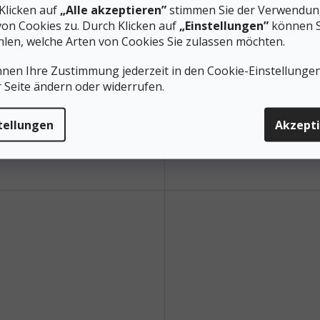
Klicken auf
„Alle akzeptieren”
stimmen Sie der Verwendung
 86 / LOGIC 86 - 161
AXESS 86 / LOGIC 86 - 154
von Cookies zu. Durch Klicken auf
„Einstellungen”
können S
len, welche Arten von Cookies Sie zulassen möchten.
Auf Lager
A
5 €
135 €
nnen Ihre Zustimmung jederzeit in den Cookie-Einstellunge
r Seite ändern oder widerrufen.
n den Warenkorb
In den Warenkorb
tellungen
Akzept
rgurte angepasst an die
Klettergurte angepasst an die
ent Axess LD Skier für Frauen
Movement Axess LD Skier für F