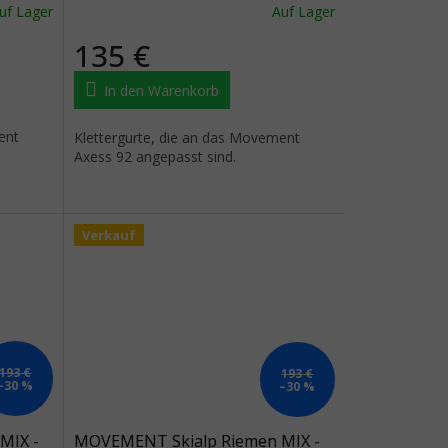
uf Lager
Auf Lager
135 €
In den Warenkorb
ent
Klettergurte, die an das Movement
Axess 92 angepasst sind.
Verkauf
193 €
193 €
–30 %
–30 %
MIX -
MOVEMENT Skialp Riemen MIX -