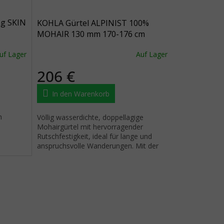
ng SKIN
KOHLA Gürtel ALPINIST 100%
MOHAIR 130 mm 170-176 cm
ELASTIC K-CLIP
uf Lager
Auf Lager
206 €
In den Warenkorb
n
Völlig wasserdichte, doppellagige
Mohairgürtel mit hervorragender
Rutschfestigkeit, ideal für lange und
anspruchsvolle Wanderungen. Mit der
neuen Smart Glue-Technologie
können...