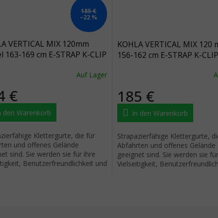
185 €
–22 %
A VERTICAL MIX 120mm
KOHLA VERTICAL MIX 120
el 163-169 cm E-STRAP K-CLIP
156-162 cm E-STRAP K-CLI
T GLUE
SMART GLUE
Auf Lager
A
4 €
185 €
n den Warenkorb
In den Warenkorb
zierfähige Klettergurte, die für
Strapazierfähige Klettergurte, di
rten und offenes Gelände
Abfahrten und offenes Gelände
et sind. Sie werden sie für ihre
geeignet sind. Sie werden sie für
itigkeit, Benutzerfreundlichkeit und
Vielseitigkeit, Benutzerfreundlic
rkeit lieben.
Haltbarkeit lieben.
Steuerel