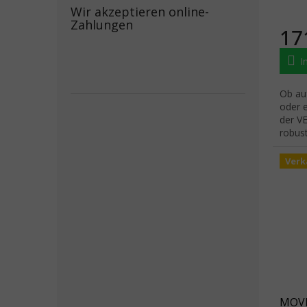
Wir akzeptieren online-
Zahlungen
17
I
Ob auf
oder 
der VE
robus
Abrieb
Verk
MOVE