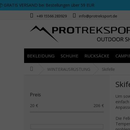
Zum Inhalt springen
📦 GRATIS VERSAND bei Bestellungen über 59 EUR
+49 15566 283929
info@protreksport.de
BEKLEIDUNG
SCHUHE
RUCKSÄCKE
CAMPI
Startseite
WINTERAUSRÜSTUNG
Skifelle
Seitenleiste
Skif
Preis
Um sowo
einfach
20
€
206
€
Anpassu
Die Fel
Tempera
problem