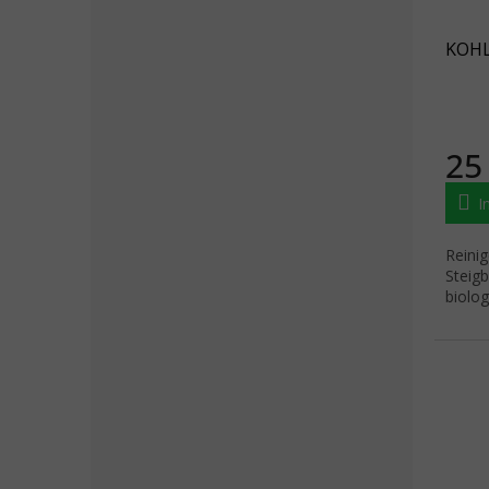
KOHL
25
I
Reinig
Steigb
biolo