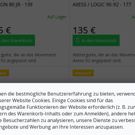
ON 80 JR - 139
AXESS / LOGIC 90-92 - 177
Auf Lager
A
5 €
135 €
n den Warenkorb
In den Warenkorb
ergurte, die an das Movement
Klettergurte, die an das Movem
 92 angepasst sind.
Axess 92 angepasst sind.
auf
Verkauf
en die bestmögliche Benutzererfahrung zu bieten, verwen
serer Website Cookies. Einige Cookies sind für das
gsgemäße Funktionieren der Website erforderlich (z. B. zu
ern des Warenkorb-Inhalts oder zum Anmelden), andere he
193 €
–30 %
ie Besucherzahlen zu analysieren, unsere Dienste zu verbes
ngebote und Werbung an Ihre Interessen anzupassen.
MENT Skialp-Bänder MIX -
MOVEMENT Skialp-Geschirr