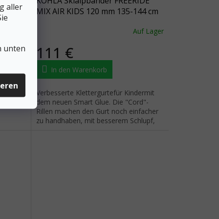
KOHLA Skialpbänder FREERIDE
 aller
MIX AIR KIDS 120 mm 135-144 cm
ie
uf Lager
Auf Lager
111 €
n unten
In den Warenkorb
ieren
Verbesserte Klettergurtefür Kindermit
rauen
dem neuen Smart Glue. Die "Cord"-
Rillen machen den Gurt noch einfacher
zu handhaben, mit besserem Schlupf,
weniger Gewicht und besserer...