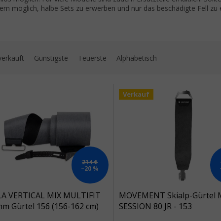
lern möglich, halbe Sets zu erwerben und nur das beschädigte Fell zu 
uktsortierung
verkauft
Günstigste
Teuerste
Alphabetisch
 der Produkte
Verkauf
214 €
–20 %
A VERTICAL MIX MULTIFIT
MOVEMENT Skialp-Gürtel M
m Gürtel 156 (156-162 cm)
SESSION 80 JR - 153