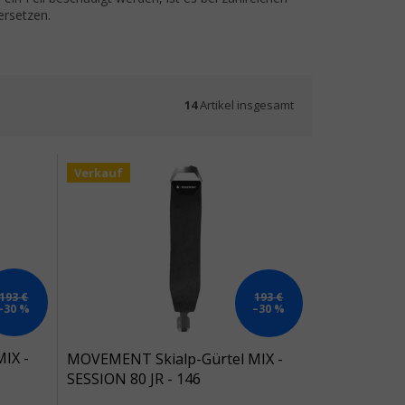
ersetzen.
14
Artikel insgesamt
Verkauf
193 €
193 €
–30 %
–30 %
IX -
MOVEMENT Skialp-Gürtel MIX -
SESSION 80 JR - 146