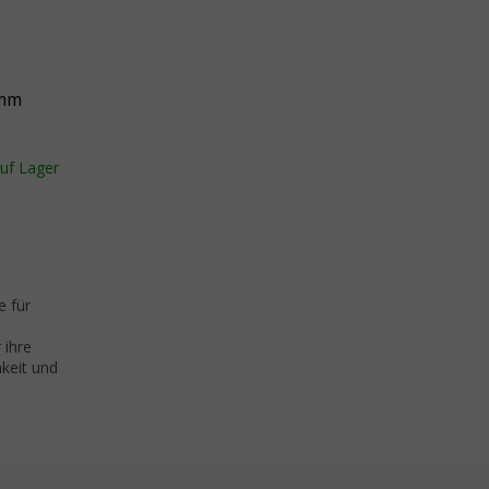
 mm
P
uf Lager
e für
 ihre
hkeit und
emente der Liste