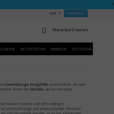
REGELN WETTBEWERBE
ÜBER UNS
EUR
Anmelden
COOKIES
KONTAKT
WARENKORB
Warenkorb leeren
SCHEINE
AKTIVITÄTEN
MARKEN
OUTDOOR-AUSVERKA
sind
zuverlässige Steigfelle
unverzichtbar. Sie sind
ortiment finden Sie
Skifelle
, die bei korrekter
 bei nassem Schnee und sehr niedrigen
 So sind auch lange und anspruchsvolle Skitouren
 ein Fell beschädigt werden, ist es bei zahlreichen