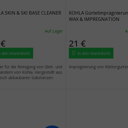
A SKIN & SKI BASE CLEANER
KOHLA Gürtelimprägnieru
WAX & IMPREGNATION
Auf Lager
A
 €
21 €
n den Warenkorb
In den Warenkorb
er für die Reinigung von Gleit- und
Imprägnierung von Klettergurte
ändern von Kohla. Hergestellt aus
gisch abbaubaren Substanzen.