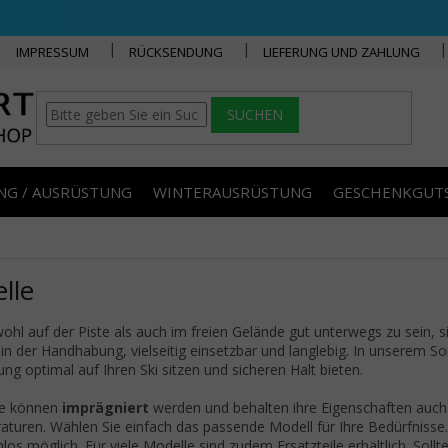
IMPRESSUM
RÜCKSENDUNG
LIEFERUNG UND ZAHLUNG
SUCHEN
NG / AUSRÜSTUNG
WINTERAUSRÜSTUNG
GESCHENKGUT
elle
hl auf der Piste als auch im freien Gelände gut unterwegs zu sein, 
 in der Handhabung, vielseitig einsetzbar und langlebig. In unserem S
ng optimal auf Ihren Ski sitzen und sicheren Halt bieten.
le können
imprägniert
werden und behalten ihre Eigenschaften auch
turen. Wählen Sie einfach das passende Modell für Ihre Bedürfnisse.
los möglich. Für viele Modelle sind zudem Ersatzteile erhältlich. Sollte