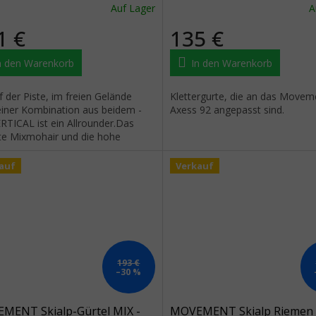
Auf Lager
A
1 €
135 €
n den Warenkorb
In den Warenkorb
 der Piste, im freien Gelände
Klettergurte, die an das Movem
einer Kombination aus beidem -
Axess 92 angepasst sind.
RTICAL ist ein Allrounder.Das
te Mixmohair und die hohe
festigkeit sorgen nicht nur für...
auf
Verkauf
193 €
–30 %
MENT Skialp-Gürtel MIX -
MOVEMENT Skialp Riemen 