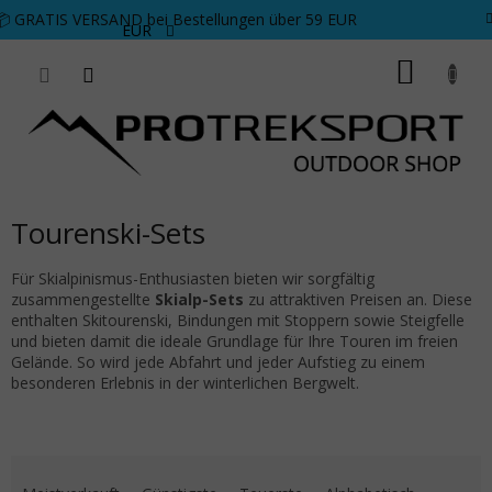
Zum Inhalt springen
📦 GRATIS VERSAND bei Bestellungen über 59 EUR
EUR
WARE
Tourenski-Sets
Für Skialpinismus-Enthusiasten bieten wir sorgfältig
zusammengestellte
Skialp-Sets
zu attraktiven Preisen an. Diese
enthalten Skitourenski, Bindungen mit Stoppern sowie Steigfelle
und bieten damit die ideale Grundlage für Ihre Touren im freien
Gelände. So wird jede Abfahrt und jeder Aufstieg zu einem
besonderen Erlebnis in der winterlichen Bergwelt.
Produktsortierung