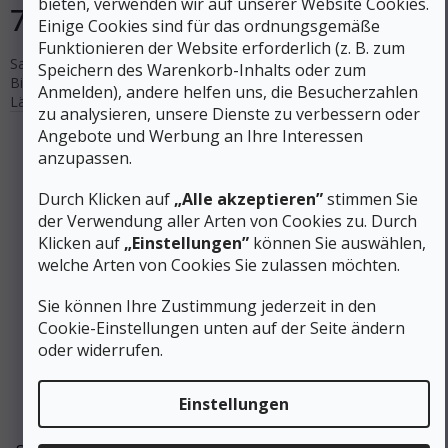
bieten, verwenden wir auf unserer Website Cookies.
770 €
In den Warenkorb
Einige Cookies sind für das ordnungsgemäße
Funktionieren der Website erforderlich (z. B. zum
Satz Movement AXESS 92 Skitourenski / ATK C RAIDER 12
Speichern des Warenkorb-Inhalts oder zum
Bindung mit Bremse / Movement Steigbänder .Erhältlich in den
Anmelden), andere helfen uns, die Besucherzahlen
Längen 169 / 177 cm - Bitte geben Sie bei Ihrer Bestellung die...
zu analysieren, unsere Dienste zu verbessern oder
Angebote und Werbung an Ihre Interessen
anzupassen.
Durch Klicken auf
„Alle akzeptieren”
stimmen Sie
der Verwendung aller Arten von Cookies zu. Durch
Klicken auf
„Einstellungen”
können Sie auswählen,
welche Arten von Cookies Sie zulassen möchten.
Sie können Ihre Zustimmung jederzeit in den
Cookie-Einstellungen unten auf der Seite ändern
oder widerrufen.
1 400 €
–45 %
Einstellungen