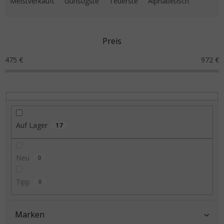
Meistverkauft
Günstigste
Teuerste
Alphabetisch
Preis
475
€
972
€
Auf Lager
17
Neu
0
Tipp
0
Marken