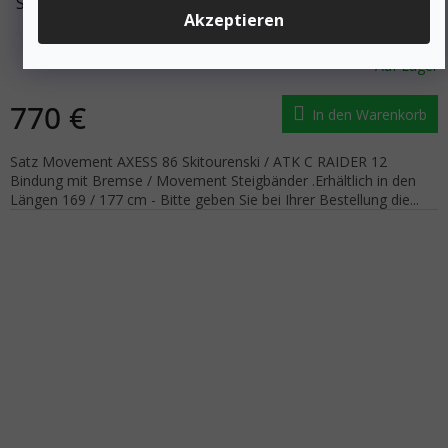
Skialp Set - Skier MOVEMENT AXESS 86 Bindungen ATK
Akzeptieren
C-RAIDER 12 Bänder MOVEMENT
Auf Lager
770 €
In den Warenkorb
Satz Movement AXESS 86 Skitourenski / ATK C RAIDER 12
Bindung mit Bremse / Movement Steigbänder .Erhältlich in den
Längen 169 / 177 cm - Bitte geben Sie bei Ihrer Bestellung die...