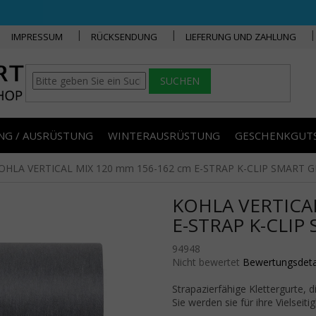
IMPRESSUM
RÜCKSENDUNG
LIEFERUNG UND ZAHLUNG
SUCHEN
NG / AUSRÜSTUNG
WINTERAUSRÜSTUNG
GESCHENKGUT
OHLA VERTICAL MIX 120 mm 156-162 cm E-STRAP K-CLIP SMART 
KOHLA VERTICAL
E-STRAP K-CLIP
94948
Die durchschnittliche Produktbe
Nicht bewertet
Bewertungsdeta
Strapazierfähige Klettergurte, 
Sie werden sie für ihre Vielseiti