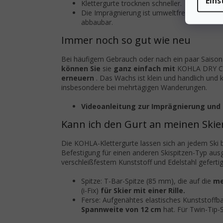
Eins
Klettergurte trocknen schneller.
Die Imprägnierung ist umweltfreundlich - fr
abbaubar.
Immer noch so gut wie neu
Bei häufigem Gebrauch oder nach ein paar Saisons
können Sie
sie
ganz einfach mit
KOHLA DRY 
erneuern
. Das Wachs ist klein und handlich un
insbesondere bei mehrtägigen Wanderungen.
Videoanleitung zur Imprägnierung und
Kann ich den Gurt an meinen Skie
Die KOHLA-Klettergurte lassen sich an jedem Ski 
Befestigung für einen anderen Skispitzen-Typ aus
verschleißfestem Kunststoff und Edelstahl gefertig
Spitze: T-Bar-Spitze (85 mm), die auf die
me
(i-Fix)
für Skier mit einer Rille.
Ferse: Aufgenähtes elastisches Kunststoffba
Spannweite von 12 cm
hat. Für Twin-Tip-