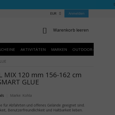
REGELN WETTBEWERBE
ÜBER UNS
EUR
Anmelden
COOKIES
KONTAKT
WARENKORB
Warenkorb leeren
SCHEINE
AKTIVITÄTEN
MARKEN
OUTDOOR-AUSVERKA
GLUE
 MIX 120 mm 156-162 cm
 SMART GLUE
wertung ist 0,0 von 5 Sternen.
ils
Marke:
Kohla
die für Abfahrten und offenes Gelände geeignet sind.
gkeit, Benutzerfreundlichkeit und Haltbarkeit lieben.