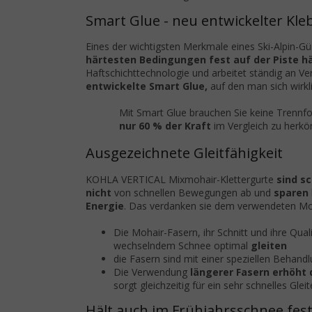
Smart Glue - neu entwickelter Kleb
Eines der wichtigsten Merkmale eines Ski-Alpin-Gürt
härtesten Bedingungen fest auf der Piste hä
Haftschichttechnologie und arbeitet ständig an V
entwickelte Smart Glue,
auf den man sich wirkli
Mit Smart Glue brauchen Sie keine Trenn
nur 60 % der Kraft
im Vergleich zu herk
Ausgezeichnete Gleitfähigkeit
KOHLA VERTICAL Mixmohair-Klettergurte
sind sc
nicht
von schnellen Bewegungen ab und
sparen
Energie
. Das verdanken sie dem verwendeten Moha
Die Mohair-Fasern, ihr Schnitt und ihre Qual
wechselndem Schnee optimal
gleiten
die Fasern sind mit einer speziellen Behand
Die Verwendung
längerer Fasern
erhöht 
sorgt gleichzeitig für ein sehr schnelles Gleit
Hält auch im Frühjahrsschnee fes