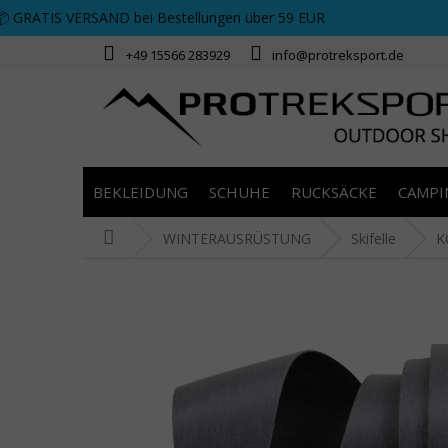
Zum Inhalt springen
📦 GRATIS VERSAND bei Bestellungen über 59 EUR
+49 15566 283929
info@protreksport.de
BEKLEIDUNG
SCHUHE
RUCKSÄCKE
CAMPI
Startseite
WINTERAUSRÜSTUNG
Skifelle
K