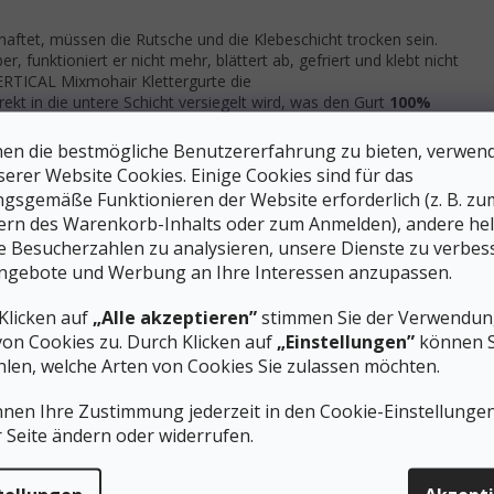
 haftet, müssen die Rutsche und die Klebeschicht trocken sein.
 funktioniert er nicht mehr, blättert ab, gefriert und klebt nicht
RTICAL Mixmohair Klettergurte die
irekt in die untere Schicht versiegelt wird, was den Gurt
100%
r unbesorgt genießen
, denn der Kleber
hält fest
,
friert
firn
auf nassem Schnee
hervorragend
.
en die bestmögliche Benutzererfahrung zu bieten, verwen
serer Website Cookies. Einige Cookies sind für das
längere Lebensdauer
, da die Haare in den Stoff eingeflochten
gsgemäße Funktionieren der Website erforderlich (z. B. zu
cken sind. Dadurch wird der Gurt nicht nass und hat deutlich
ern des Warenkorb-Inhalts oder zum Anmelden), andere he
ie Besucherzahlen zu analysieren, unsere Dienste zu verbes
ngebote und Werbung an Ihre Interessen anzupassen.
und auf Schnee gut gleiten. Nasser Schnee kann an nassen
Klicken auf
„Alle akzeptieren”
stimmen Sie der Verwendung
 als ein halbes Pfund Schnee am Fuß schleifen zu müssen. Die
von Cookies zu. Durch Klicken auf
„Einstellungen”
können S
ft. Alle
KOHLA-Klettergurte sind mit Fluorkarbon
len, welche Arten von Cookies Sie zulassen möchten.
aften bleibt.
nnen Ihre Zustimmung jederzeit in den Cookie-Einstellunge
 verhindert so, dass der Schnee an den Fasern haften bleibt.
r Seite ändern oder widerrufen.
eit - die Klettergurte sind schneller und die Bewegung ist
 Fasern - die Klettergurte halten länger.