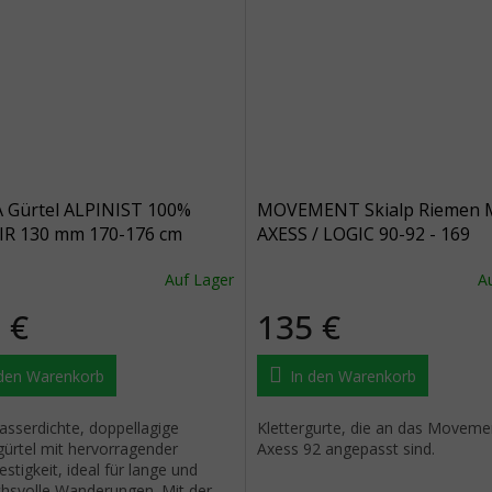
 Gürtel ALPINIST 100%
MOVEMENT Skialp Riemen M
R 130 mm 170-176 cm
AXESS / LOGIC 90-92 - 169
C K-CLIP
Auf Lager
A
 €
135 €
 den Warenkorb
In den Warenkorb
wasserdichte, doppellagige
Klettergurte, die an das Moveme
ürtel mit hervorragender
Axess 92 angepasst sind.
stigkeit, ideal für lange und
hsvolle Wanderungen. Mit der