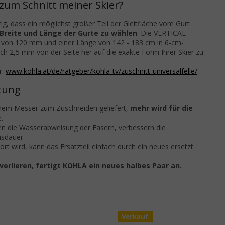
zum Schnitt meiner Skier?
tig, dass ein möglichst großer Teil der Gleitfläche vom Gurt
e Breite und Länge der Gurte zu wählen
. Die VERTICAL
ite von 120 mm und einer Länge von 142 - 183 cm in 6-cm-
fach 2,5 mm von der Seite her auf die exakte Form Ihrer Skier zu.
r:
www.kohla.at/de/ratgeber/kohla-tv/zuschnitt-universalfelle/
tung
nem Messer zum Zuschneiden geliefert,
mehr wird für die
.
 die Wasserabweisung der Fasern, verbessern die
nsdauer.
t wird, kann das Ersatzteil einfach durch ein neues ersetzt
erlieren, fertigt KOHLA ein neues halbes Paar an.
Verkauf