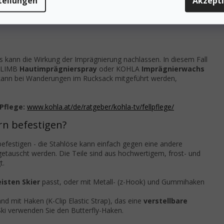
tellungen
Akzept
ei von Lösungsmitteln und giftigen Substanzen und biologisch
 kann die Wirkung der Imprägnierung nachlassen. In diesem Fall
CLIMB
Hautimprägnierspray
oder KOHLA
Imprägnierwachs
d kann bei Wanderungen im Rucksack mitgeführt werden,
 Pflege:
www.kohla.at/de/ratgeber/kohla-tv/fellpflege/
rn befestigen?
befestigen - die Stahlöse kann einfach gegen eine andere
getauscht werden. Die Teile sind aus hochwertigem, frost- und
t.
isten Skier
passt, oder mit Metall- (z-Hook) und Gummihaken
nd mit Haken (K-Clip Elastic Strap), das eine
verstellbare
Ski verwenden Sie den Butterfly-Haken.