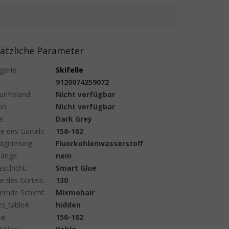
ätzliche Parameter
gorie
:
Skifelle
:
9120074259072
unftsland
:
Nicht verfügbar
on
:
Nicht verfügbar
e
:
Dark Grey
e des Gürtels
:
156-162
ägnierung
:
Fluorkohlenwasserstoff
länge
:
nein
eschicht
:
Smart Glue
te des Gürtels
:
130
ternde Schicht
:
Mixmohair
es_table#
:
hidden
ße
:
156-162