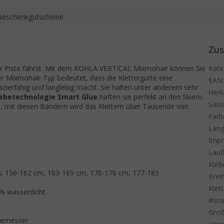
Geschenkgutscheine
Zus
 der Piste fährst. Mit dem KOHLA VERTICAL Mixmohair können Sie
Kate
er Mixmohair-Typ bedeutet, dass die Klettergurte eine
EAN
zierfähig und langlebig macht. Sie halten unter anderem sehr
Herk
ebetechnologie Smart Glue
haften sie perfekt an den Skiern.
Sais
um, mit diesen Bändern wird das Klettern über Tausende von
Farb
Läng
Impr
Lauf
Kleb
m, 156-162 cm, 163-169 cm, 170-176 cm, 177-183
Brei
Klet
0% wasserdicht
#siz
Grö
idemesser