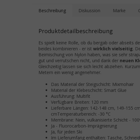
Beschreibung
Diskussion
Marke
Produktdetailbeschreibung
Es spielt keine Rolle, ob du bergab oder abseits
beides kombinieren - er ist
wirklich vielseitig
. D
Beimischung von Nylon haben, was sie sehr strapa
gut und verrutschen nicht, und dank der
neuen Kl
Gleichzeitig lassen sie sich leicht abziehen. Kurz
Metern ein wenig angenehmer.
Das Material der Steigschicht: Mixmohair
Material der Klebeschicht: Smart Glue
Ausführung: Multifit
Verfügbare Breiten: 120 mm
Lieferbare Längen: 142-148 cm, 149-155 c
cmTemperaturbereich: -30 °C
Membrane: Nein, vulkanisierte Schicht - 10
Ja - Fluorocarbon-Imprägnierung
Ja, für jeden Ski
Im Lieferumfang enthalten: Tasche, Schne