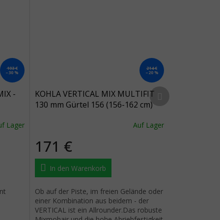
193 €
214 €
–30 %
–20 %
Nächstes Produkt
IX -
KOHLA VERTICAL MIX MULTIFIT
130 mm Gürtel 156 (156-162 cm)
uf Lager
Auf Lager
171 €
In den Warenkorb
nt
Ob auf der Piste, im freien Gelände oder
einer Kombination aus beidem - der
VERTICAL ist ein Allrounder.Das robuste
Mixmohair und die hohe Abriebfestigkeit