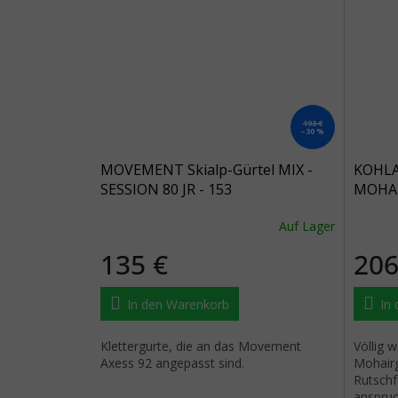
193 €
–30 %
MOVEMENT Skialp-Gürtel MIX -
KOHLA
SESSION 80 JR - 153
MOHAI
ELASTI
Auf Lager
135 €
206
In den Warenkorb
In
Klettergurte, die an das Movement
Völlig 
Axess 92 angepasst sind.
Mohairg
Rutschfe
anspruc