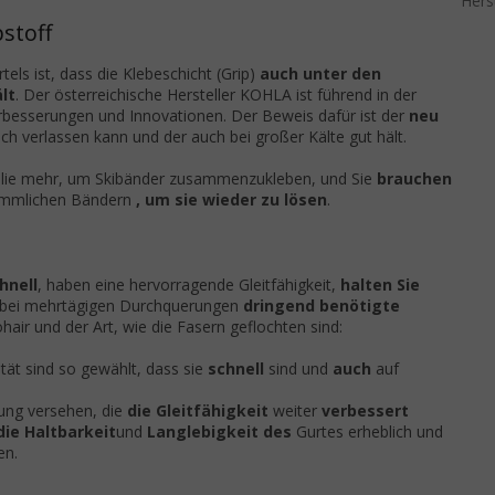
Hers
stoff
els ist, dass die Klebeschicht (Grip)
auch unter den
lt
. Der österreichische Hersteller KOHLA ist führend in der
erbesserungen und Innovationen. Der Beweis dafür ist der
neu
ch verlassen kann und der auch bei großer Kälte gut hält.
folie mehr, um Skibänder zusammenzukleben, und Sie
brauchen
ömmlichen Bändern
, um sie wieder zu lösen
.
hnell
, haben eine hervorragende Gleitfähigkeit,
halten Sie
bei mehrtägigen Durchquerungen
dringend benötigte
ir und der Art, wie die Fasern geflochten sind:
ität sind so gewählt, dass sie
schnell
sind und
auch
auf
lung versehen, die
die Gleitfähigkeit
weiter
verbessert
die Haltbarkeit
und
Langlebigkeit des
Gurtes erheblich und
en.
t