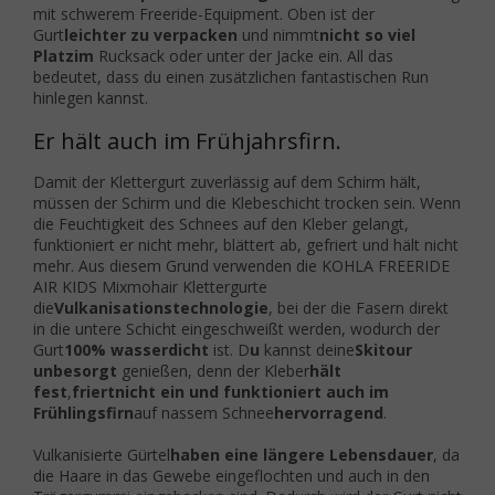
mit schwerem Freeride-Equipment.
Oben ist der
Gurt
leichter zu verpacken
und nimmt
nicht so viel
Platz
im
Rucksack oder unter der Jacke ein. All das
bedeutet, dass du einen zusätzlichen fantastischen Run
hinlegen kannst.
Er hält auch im Frühjahrsfirn.
Damit der Klettergurt zuverlässig auf dem Schirm hält,
müssen der Schirm und die Klebeschicht trocken sein. Wenn
die Feuchtigkeit des Schnees auf den Kleber gelangt,
funktioniert er nicht mehr, blättert ab, gefriert und hält nicht
mehr.
Aus diesem Grund verwenden die KOHLA FREERIDE
AIR KIDS Mixmohair Klettergurte
die
Vulkanisationstechnologie
, bei der die Fasern direkt
in die untere Schicht eingeschweißt werden, wodurch der
Gurt
100% wasserdicht
ist.
D
u
kannst deine
Skitour
unbesorgt
genießen, denn der Kleber
hält
fest
,
friert
nicht ein und funktioniert auch im
Frühlingsfirn
auf nassem Schnee
hervorragend
.
Vulkanisierte Gürtel
haben eine längere Lebensdauer
, da
die Haare in das Gewebe eingeflochten und auch in den