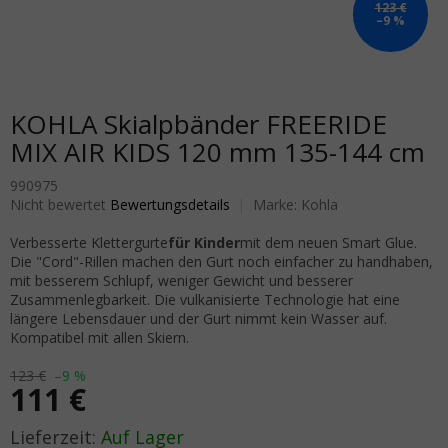
123 €
–9 %
KOHLA Skialpbänder FREERIDE
MIX AIR KIDS 120 mm 135-144 cm
990975
Die durchschnittliche Produktbewertung ist 0,0 von 5 Sternen.
Nicht bewertet
Bewertungsdetails
Marke:
Kohla
Verbesserte Klettergurte
für Kinder
mit dem neuen Smart Glue.
Die "Cord"-Rillen machen den Gurt noch einfacher zu handhaben,
mit besserem Schlupf, weniger Gewicht und besserer
Zusammenlegbarkeit. Die vulkanisierte Technologie hat eine
längere Lebensdauer und der Gurt nimmt kein Wasser auf.
Kompatibel mit allen Skiern.
123 €
–9 %
111 €
Verkaufspreis:
Auf Lager