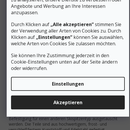
Lösungsmitteln und giftigen Substanzen und
Angebote und Werbung an Ihre Interessen
biologisch abbaubar.
anzupassen.
Immer noch so gut wie neu
Durch Klicken auf
„Alle akzeptieren”
stimmen Sie
Bei häufigem Gebrauch oder nach ein paar Saisons kann
der Verwendung aller Arten von Cookies zu. Durch
die Wirkung der Imprägnierung nachlassen.
In diesem
Klicken auf
„Einstellungen”
können Sie auswählen,
Fall
kann die Imprägnierung einfach mit
KOHLA DRY
welche Arten von Cookies Sie zulassen möchten.
CLIMB
Hautimprägnierspray
oder
KOHLA
Imprägnierwachs
erneuert werden
. Das Wachs
Sie können Ihre Zustimmung jederzeit in den
ist klein und handlich, um in Ihrem Rucksack haben beim
Cookie-Einstellungen unten auf der Seite ändern
Wandern, vor allem, wenn Wandern für mehrere Tage.
oder widerrufen.
Videoanleitung zur Imprägnierung und
Pflege:
www.kohla.at/de/ratgeber/kohla-tv/fellpflege/
Einstellungen
Kann ich die Gurte an meinen Skiern
befestigen?
Akzeptieren
Die Steigbänder von KOHLA lassen sich an jedem Ski
befestigen - die Stahlöse kann einfach gegen eine andere
Befestigung für einen anderen Skispitzentyp ausgetauscht
werden. Die Teile sind aus hochwertigem, frost- und
verschleißfestem Kunststoff und Edelstahl gefertigt.