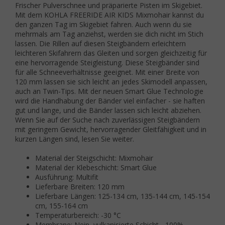
Frischer Pulverschnee und präparierte Pisten im Skigebiet.
Mit dem KOHLA FREERIDE AIR KIDS Mixmohair kannst du
den ganzen Tag im Skigebiet fahren. Auch wenn du sie
mehrmals am Tag anziehst, werden sie dich nicht im Stich
lassen. Die Rillen auf diesen Steigbändern erleichtern
leichteren Skifahrern das Gleiten und sorgen gleichzeitig für
eine hervorragende Steigleistung. Diese Steigbänder sind
für alle Schneeverhältnisse geeignet. Mit einer Breite von
120 mm lassen sie sich leicht an jedes Skimodell anpassen,
auch an Twin-Tips. Mit der neuen Smart Glue Technologie
wird die Handhabung der Bänder viel einfacher - sie haften
gut und lange, und die Bänder lassen sich leicht abziehen.
Wenn Sie auf der Suche nach zuverlässigen Steigbändern
mit geringem Gewicht, hervorragender Gleitfähigkeit und in
kurzen Längen sind, lesen Sie weiter.
Material der Steigschicht: Mixmohair
Material der Klebeschicht: Smart Glue
Ausführung: Multifit
Lieferbare Breiten: 120 mm
Lieferbare Längen: 125-134 cm, 135-144 cm, 145-154
cm, 155-164 cm
Temperaturbereich: -30 °C
Membrane: Nein, vulkanisierte Schicht - 100%