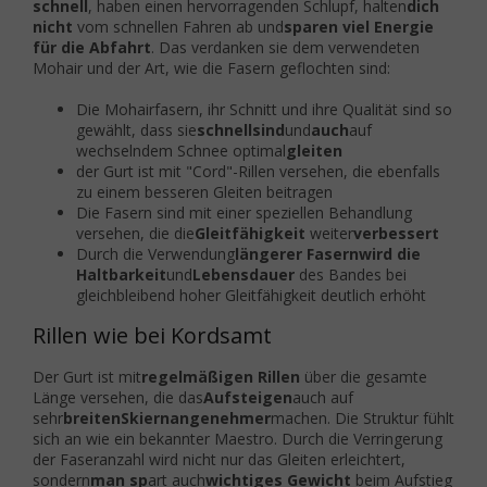
schnell
, haben einen hervorragenden Schlupf, halten
dich
nicht
vom schnellen Fahren ab und
sparen viel Energie
für die Abfahrt
. Das verdanken sie dem verwendeten
Mohair und der Art, wie die Fasern geflochten sind:
Die Mohairfasern, ihr Schnitt und ihre Qualität sind so
gewählt, dass sie
schnell
sind
und
auch
auf
wechselndem Schnee optimal
gleiten
der Gurt ist mit "Cord"-Rillen versehen, die ebenfalls
zu einem besseren Gleiten beitragen
Die Fasern sind mit einer speziellen Behandlung
versehen, die die
Gleitfähigkeit
weiter
verbessert
Durch die Verwendung
längerer Fasern
wird die
Haltbarkeit
und
Lebensdauer
des Bandes bei
gleichbleibend hoher Gleitfähigkeit deutlich erhöht
Rillen wie bei Kordsamt
Der Gurt ist mit
regelmäßigen Rillen
über die gesamte
Länge versehen, die das
Aufsteigen
auch auf
sehr
breiten
Skiern
angenehmer
machen. Die Struktur fühlt
sich an wie ein bekannter Maestro.
Durch die Verringerung
der Faseranzahl wird nicht nur das Gleiten erleichtert,
sondern
man sp
art auch
wichtiges Gewicht
beim Aufstieg