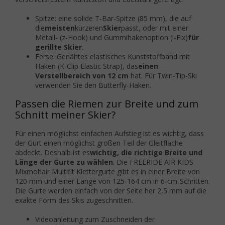
Spitze: eine solide T-Bar-Spitze (85 mm), die auf
die
meisten
kürzeren
Skier
passt, oder mit einer
Metall- (z-Hook) und Gummihakenoption (i-Fix)
für
gerillte Skier.
Ferse: Genähtes elastisches Kunststoffband mit
Haken (K-Clip Elastic Strap), das
einen
Verstellbereich von 12 cm
hat. Für Twin-Tip-Ski
verwenden Sie den Butterfly-Haken.
Passen die Riemen zur Breite und zum
Schnitt meiner Skier?
Für einen möglichst einfachen Aufstieg ist es wichtig, dass
der Gurt einen möglichst großen Teil der Gleitfläche
abdeckt.
Deshalb ist es
wichtig, die richtige Breite und
Länge der Gurte zu wählen
. Die FREERIDE AIR KIDS
Mixmohair Multifit Klettergurte gibt es in einer Breite von
120 mm und einer Länge von 125-164 cm in 6-cm-Schritten.
Die Gurte werden einfach von der Seite her 2,5 mm auf die
exakte Form des Skis zugeschnitten.
Videoanleitung zum Zuschneiden der