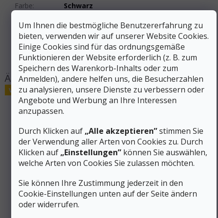
Farbe
:
Schwarz
Größe
:
XS, S, M, L
Um Ihnen die bestmögliche Benutzererfahrung zu
Produktart
:
Hüte, Handschuhe, Schals
bieten, verwenden wir auf unserer Website Cookies.
Marken
:
Smartwool
Einige Cookies sind für das ordnungsgemäße
#sizes_table#
:
hidden
Funktionieren der Website erforderlich (z. B. zum
Speichern des Warenkorb-Inhalts oder zum
Anmelden), andere helfen uns, die Besucherzahlen
zu analysieren, unsere Dienste zu verbessern oder
Verkauf
Angebote und Werbung an Ihre Interessen
anzupassen.
Durch Klicken auf
„Alle akzeptieren”
stimmen Sie
der Verwendung aller Arten von Cookies zu. Durch
Klicken auf
„Einstellungen”
können Sie auswählen,
welche Arten von Cookies Sie zulassen möchten.
Sie können Ihre Zustimmung jederzeit in den
Cookie-Einstellungen unten auf der Seite ändern
oder widerrufen.
68 €