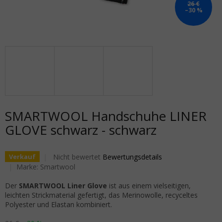
26 €
–30 %
SMARTWOOL Handschuhe LINER
GLOVE schwarz - schwarz
Die durchschnittliche Produktbewertung ist 0,0 von 5
Nicht bewertet
Bewertungsdetails
Verkauf
Marke:
Smartwool
Der
SMARTWOOL Liner Glove
ist aus einem vielseitigen,
leichten Strickmaterial gefertigt, das Merinowolle, recyceltes
Polyester und Elastan kombiniert.