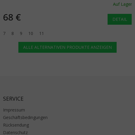
Auf Lager
68 €
DETAIL
7
8
9
10
11
ALLE ALTERNATIVEN PRODUKTE ANZEIGEN
Fußzeile
SERVICE
Impressum
Geschäftsbedingungen
Rücksendung
Datenschutz