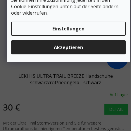
Cookie-Einstellungen unten auf der Seite ändern
oder widerrufen.
Einstellungen
Akzeptieren
43 €
–30 %
LEKI HS ULTRA TRAIL BREEZE Handschuhe
schwarz/rot/neongelb - schwarz
Auf Lager
30 €
DETAIL
Mit der Ultra Trail Storm-Version sind Sie für weitere
Ultramarathons bei niedrigeren Temperaturen bestens gerüstet.