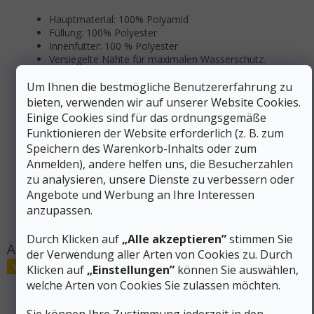
Hauptmaterial: 100% Polyamid
Füllung: 100% Polyester
Innenfutter: 100 % Polyester
Versiegelte Nähte für maximalen Wasserschutz.
Zusätzliche Parameter
Um Ihnen die bestmögliche Benutzererfahrung zu
bieten, verwenden wir auf unserer Website Cookies.
Kategorie
:
Handschuhe
Einige Cookies sind für das ordnungsgemäße
EAN
:
Variante wählen
Funktionieren der Website erforderlich (z. B. zum
Geschlecht
:
Männer
Speichern des Warenkorb-Inhalts oder zum
Farbe
:
Schwarz
,
Grün
Anmelden), andere helfen uns, die Besucherzahlen
zu analysieren, unsere Dienste zu verbessern oder
Größe
:
S, M, L, XL, XXL
Angebote und Werbung an Ihre Interessen
Produktart
:
Hüte, Handschuhe, Schals
anzupassen.
#sizes_table#
:
hidden
Durch Klicken auf
„Alle akzeptieren”
stimmen Sie
der Verwendung aller Arten von Cookies zu. Durch
Verkauf
Klicken auf
„Einstellungen”
können Sie auswählen,
welche Arten von Cookies Sie zulassen möchten.
Sie können Ihre Zustimmung jederzeit in den