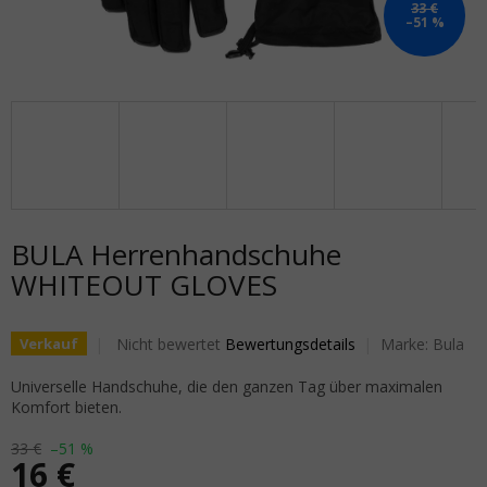
33 €
–51 %
BULA Herrenhandschuhe
WHITEOUT GLOVES
Die durchschnittliche Produktbewertung ist 0,0 von 5
Nicht bewertet
Bewertungsdetails
Marke:
Bula
Verkauf
Universelle Handschuhe, die den ganzen Tag über maximalen
Komfort bieten.
33 €
–51 %
16 €