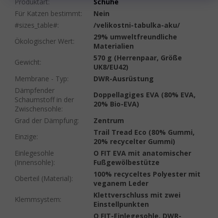
Produktart
:
Schuhe
Für Katzen bestimmt
:
Nein
#sizes_table#
:
/velikostni-tabulka-aku/
29% umweltfreundliche
Ökologischer Wert
:
Materialien
570 g (Herrenpaar, Größe
Gewicht
:
UK8/EU42)
Membrane - Typ
:
DWR-Ausrüstung
Dämpfender
Doppellagiges EVA (80% EVA,
Schaumstoff in der
20% Bio-EVA)
Zwischensohle
:
Grad der Dämpfung
:
Zentrum
Trail Tread Eco (80% Gummi,
Einzige
:
20% recycelter Gummi)
Einlegesohle
O FIT EVA mit anatomischer
(Innensohle)
:
Fußgewölbestütze
100% recyceltes Polyester mit
Oberteil (Material)
:
veganem Leder
Klettverschluss mit zwei
Klemmsystem
:
Einstellpunkten
O FIT-Einlegesohle, DWR-