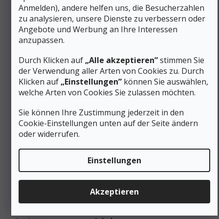
Diese Sandalen sind die perfekte Wahl zum Entspannen
Anmelden), andere helfen uns, die Besucherzahlen
nach einer anspruchsvollen Wanderung oder als bequeme
zu analysieren, unsere Dienste zu verbessern oder
Alternative für den Alltag in den Sommermonaten.
Angebote und Werbung an Ihre Interessen
anzupassen.
Zusätzliche Parameter
Durch Klicken auf
„Alle akzeptieren”
stimmen Sie
Kategorie
:
Wandersandalen für Herren
der Verwendung aller Arten von Cookies zu. Durch
EAN
:
840127871592
Klicken auf
„Einstellungen”
können Sie auswählen,
Geschlecht
:
Männer
welche Arten von Cookies Sie zulassen möchten.
Schuhhöhe
:
Niedrig
Material
:
Leder/Synthetik
Sie können Ihre Zustimmung jederzeit in den
Schuhweite
:
Normal
Cookie-Einstellungen unten auf der Seite ändern
Membrane
oder widerrufen.
Ohne Membrane
(Wasserfestigkeit)
:
Farbe
:
Schwarz
Einstellungen
Gewicht/Paar (g)
:
491 bis 750 g
Schnürung
:
Klettverschluss
Kategorie (Gruppe) von
Akzeptieren
A-Stadt/Reisen
Schuhen
:
Steppstich
:
an der Spitze