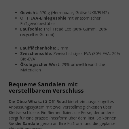
Gewicht:
570 g (Herrenpaar, Größe UK8/EU42)
O FIT
EVA-Einlegesohle
mit anatomischer
Fußgewölbestütze
Laufsohle:
Trail Tread Eco (80% Gummi, 20%
recycelter Gummi)
Laufflächenhöhe:
3 mm
Zwischensohle:
Zweischichtiges EVA (80% EVA, 20%
Bio-EVA)
Ökologischer Wert:
29% umweltfreundliche
Materialien
Bequeme Sandalen mit
verstellbarem Verschluss
Die Oboz Whakatā Off-Road
bietet ein ausgeklügeltes
Anpassungssystem mit zwei Verstellmöglichkeiten über
Klettverschlüsse. Ein Riemen fixiert die Ferse, der andere
sorgt für eine präzise Passform über dem Rist. So können
Sie
die Sandale
genau an Ihre Fußform und die geplante
Aktivität anpassen.