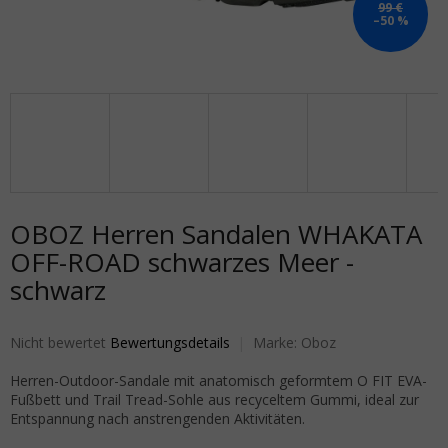
99 €
–50 %
OBOZ Herren Sandalen WHAKATA
OFF-ROAD schwarzes Meer -
schwarz
Die durchschnittliche Produktbewertung ist 0,0 von 5 Sternen.
Nicht bewertet
Bewertungsdetails
Marke:
Oboz
Herren-Outdoor-Sandale mit anatomisch geformtem O FIT EVA-
Fußbett und Trail Tread-Sohle aus recyceltem Gummi, ideal zur
Entspannung nach anstrengenden Aktivitäten.