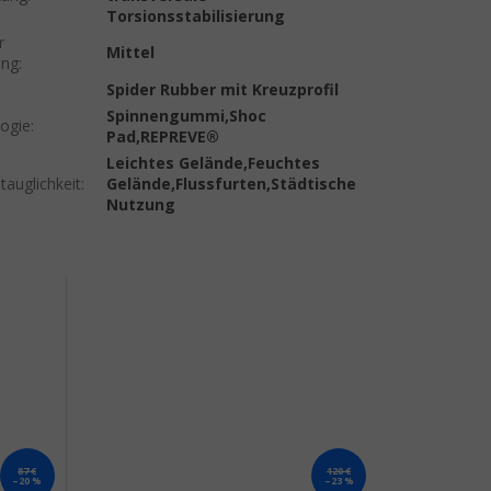
Torsionsstabilisierung
r
Mittel
ng
:
Spider Rubber mit Kreuzprofil
Spinnengummi,Shoc
ogie
:
Pad,REPREVE®
Leichtes Gelände,Feuchtes
tauglichkeit
:
Gelände,Flussfurten,Städtische
Nutzung
87 €
120 €
–20 %
–23 %