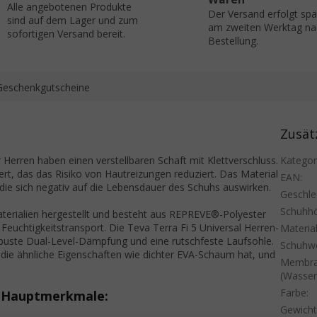
Alle angebotenen Produkte
Der Versand erfolgt sp
sind auf dem Lager und zum
am zweiten Werktag na
sofortigen Versand bereit.
Bestellung.
Geschenkgutscheine
Zusät
 Herren haben einen verstellbaren Schaft mit Klettverschluss.
Kategor
ert, das das Risiko von Hautreizungen reduziert. Das Material
EAN
:
ie sich negativ auf die Lebensdauer des Schuhs auswirken.
Geschle
Schuhh
aterialien hergestellt und besteht aus REPREVE®-Polyester
euchtigkeitstransport. Die Teva Terra Fi 5 Universal Herren-
Materia
uste Dual-Level-Dämpfung und eine rutschfeste Laufsohle.
Schuhwe
 die ähnliche Eigenschaften wie dichter EVA-Schaum hat, und
Membr
(Wasserf
Farbe
:
 - Hauptmerkmale:
Gewicht