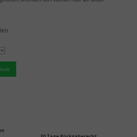
len
nkorb
on
30 Tage Rückgaberecht