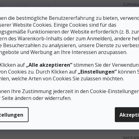
Schnür
chlüssen geschlossen wird
Kategor
ster
en die bestmögliche Benutzererfahrung zu bieten, verwen
von Sc
ikmaterial
serer Website Cookies. Einige Cookies sind für das
Steppst
nthetikmaterial
gsgemäße Funktionieren der Website erforderlich (z. B. zu
nthetikmaterial
Produkt
ern des Warenkorb-Inhalts oder zum Anmelden), andere he
Für Kat
chnelles Trocknen
ie Besucherzahlen zu analysieren, unsere Dienste zu verbes
bestim
, das für Dämpfung sorgt.
ngebote und Werbung an Ihre Interessen anzupassen.
#sizes_
nti-Rutsch-Muster
Gewicht
Klicken auf
„Alle akzeptieren”
stimmen Sie der Verwendung
von Cookies zu. Durch Klicken auf
„Einstellungen”
können S
len, welche Arten von Cookies Sie zulassen möchten.
Oberteil
nnen Ihre Zustimmung jederzeit in den Cookie-Einstellunge
Einlege
r Seite ändern oder widerrufen.
(Innens
Dämpfe
tellungen
Akzept
Schaums
Zwische
Verstär