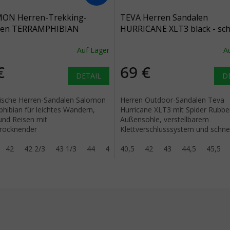
ON Herren-Trekking-
TEVA Herren Sandalen
len TERRAMPHIBIAN
HURRICANE XLT3 black - sc
z/schwarz/castlerock -
Auf Lager
A
rz
€
69 €
DETAIL
D
ische Herren-Sandalen Salomon
Herren Outdoor-Sandalen Teva
hibian für leichtes Wandern,
Hurricane XLT3 mit Spider Rubbe
nd Reisen mit
Außensohle, verstellbarem
trocknender
Klettverschlusssystem und schnel
ikkonstruktion und einem
trocknendem synthetischen
 von 680 g.
42
42 2/3
43 1/3
44
44 2/3
Obermaterial für...
40,5
45 1/3
42
43
46
44,5
46 2/3
45,5