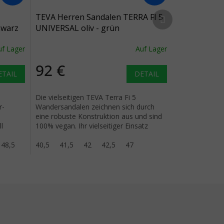
Nächstes Produkt
TEVA Herren Sandalen TERRA FI 5
hwarz
UNIVERSAL oliv - grün
uf Lager
Auf Lager
92 €
ETAIL
DETAIL
Die vielseitigen TEVA Terra Fi 5
r-
Wandersandalen zeichnen sich durch
eine robuste Konstruktion aus und sind
l
100% vegan. Ihr vielseitiger Einsatz
ermöglicht es Ihnen, im Sommer...
48,5
40,5
41,5
42
42,5
47