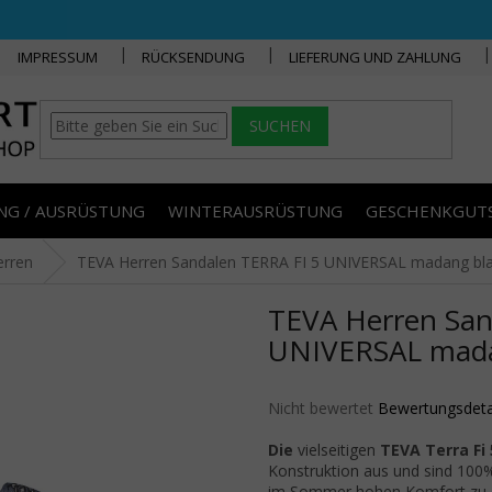
IMPRESSUM
RÜCKSENDUNG
LIEFERUNG UND ZAHLUNG
SUCHEN
NG / AUSRÜSTUNG
WINTERAUSRÜSTUNG
GESCHENKGUT
erren
TEVA Herren Sandalen TERRA FI 5 UNIVERSAL madang bla
TEVA Herren San
UNIVERSAL madan
Die durchschnittliche Produktbe
Nicht bewertet
Bewertungsdeta
Die
vielseitigen
TEVA Terra Fi 
Konstruktion aus und sind 100% 
im Sommer hohen Komfort zu g