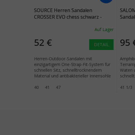
SOURCE Herren Sandalen
SALOM
CROSSER EVO chess schwarz -
Sanda
grau
schwar
Auf Lager
schwa
52 €
95 
DETAIL
Herren-Outdoor-Sandalen mit
Amphib
einzigartigem One-Strap-Fit-System für
Terramp
schnellen Sitz, schnelltrocknendem
Waten u
Material und antibakterieller Innensohle
schnell
für Aktivitäten im Wasser.
Synthet
40
41
47
Gewicht
41 1/3
Fußzeile