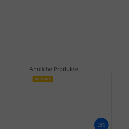
Verkauf
103 €
–49 %