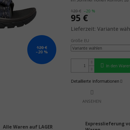
120 €
–20 %
95 €
Verkaufspreis:
Variante wäh
Größe EU
120 €
–20 %
In den Ware
Detaillierte Informationen
ANSEHEN
Expresslieferung v
Alle Waren auf LAGER
Waren