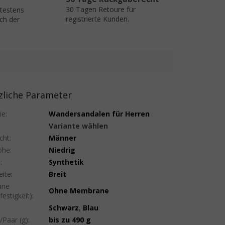
30 Tagen Retoure für
ätestens
registrierte Kunden.
ch der
zliche Parameter
ie
:
Wandersandalen für Herren
Variante wählen
cht
:
Männer
öhe
:
Niedrig
l
:
Synthetik
ite
:
Breit
ane
Ohne Membrane
estigkeit)
:
Schwarz
,
Blau
/Paar (g)
:
bis zu 490 g