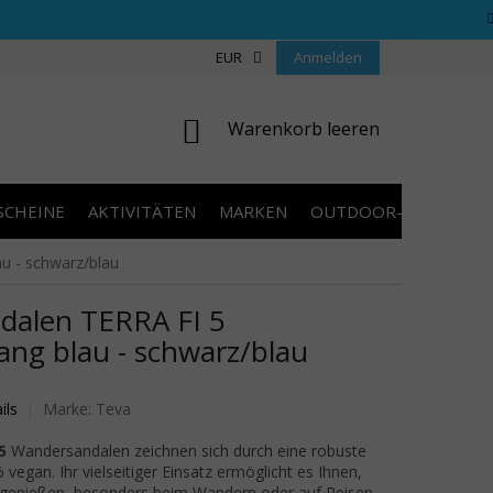
REGELN WETTBEWERBE
ÜBER UNS
EUR
Anmelden
COOKIES
KONTAKT
WARENKORB
Warenkorb leeren
SCHEINE
AKTIVITÄTEN
MARKEN
OUTDOOR-AUSVERKA
u - schwarz/blau
dalen TERRA FI 5
g blau - schwarz/blau
wertung ist 0,0 von 5 Sternen.
ils
Marke:
Teva
5
Wandersandalen zeichnen sich durch eine robuste
vegan. Ihr vielseitiger Einsatz ermöglicht es Ihnen,
enießen, besonders beim Wandern oder auf Reisen.