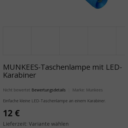
MUNKEES-Taschenlampe mit LED-
Karabiner
Die durchschnittliche Produktbewertung ist 0,0 von 5 Sternen.
Nicht bewertet
Bewertungsdetails
Marke:
Munkees
Einfache kleine LED-Taschenlampe an einem Karabiner.
12 €
Verkaufspreis:
Variante wählen