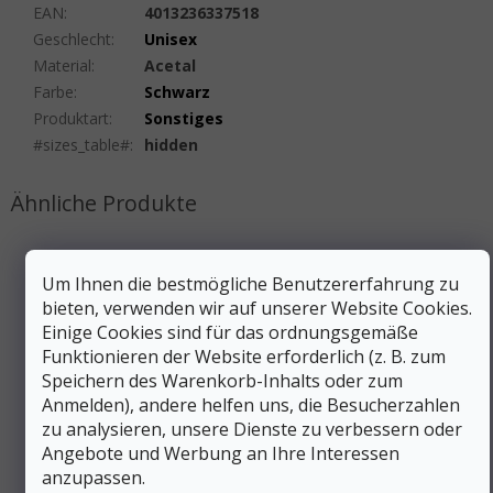
EAN
:
4013236337518
Geschlecht
:
Unisex
Material
:
Acetal
Farbe
:
Schwarz
Produktart
:
Sonstiges
#sizes_table#
:
hidden
Um Ihnen die bestmögliche Benutzererfahrung zu
bieten, verwenden wir auf unserer Website Cookies.
Einige Cookies sind für das ordnungsgemäße
Funktionieren der Website erforderlich (z. B. zum
Speichern des Warenkorb-Inhalts oder zum
Anmelden), andere helfen uns, die Besucherzahlen
zu analysieren, unsere Dienste zu verbessern oder
Angebote und Werbung an Ihre Interessen
anzupassen.