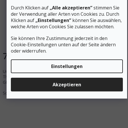
Durch Klicken auf
„Alle akzeptieren”
stimmen Sie
der Verwendung aller Arten von Cookies zu. Durch
Klicken auf
„Einstellungen”
können Sie auswählen,
MUNKEES Karabiner mit Kompass und Thermometer
welche Arten von Cookies Sie zulassen möchten.
Sie können Ihre Zustimmung jederzeit in den
Auf Lager
Cookie-Einstellungen unten auf der Seite ändern
oder widerrufen.
7 €
DETAIL
Einstellungen
Universeller, kompakter Karabiner mit Kompass und
Thermometer. NICHT FÜR DEN EINSATZ BEIM KLETTERN
GEEIGNET!
Akzeptieren
Schwarz