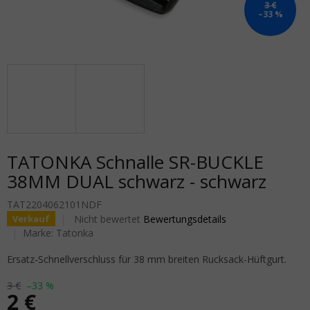
3 €
–33 %
TATONKA Schnalle SR-BUCKLE
38MM DUAL schwarz - schwarz
TAT2204062101NDF
Die durchschnittliche Produktbewertung ist 0,0 von 5
Nicht bewertet
Bewertungsdetails
Verkauf
Marke:
Tatonka
Ersatz-Schnellverschluss für 38 mm breiten Rucksack-Hüftgurt.
3 €
–33 %
2 €