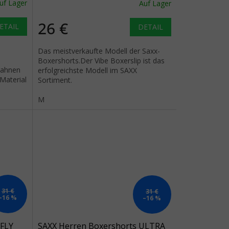
uf Lager
Auf Lager
26 €
ETAIL
DETAIL
Das meistverkaufte Modell der Saxx-
Boxershorts.Der Vibe Boxerslip ist das
Bahnen
erfolgreichste Modell im SAXX
Material
Sortiment.
M
31 €
31 €
–16 %
–16 %
FLY
SAXX Herren Boxershorts ULTRA