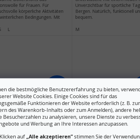
onswolle für Frauen. Für
Unverzichtbar für sportliche Tag
chsvolle körperliche Aktivitäten
Bergen. Natürlich, funktionell u
winterlichen Bedingungen. Mit
bequem.
Mapping-Technologie und
sem...
S
L
M
62 €
en die bestmögliche Benutzererfahrung zu bieten, verwen
–30 %
serer Website Cookies. Einige Cookies sind für das
gsgemäße Funktionieren der Website erforderlich (z. B. zu
VOX Thermo-Unterwäsche
ORTOVOX Thermo-Unterw
ern des Warenkorb-Inhalts oder zum Anmelden), andere he
COMPETITION BOXER
230 COMPETITION BOXER
ie Besucherzahlen zu analysieren, unsere Dienste zu verbes
arz rabenschwarz - schwarz
patronal blau - blau
ngebote und Werbung an Ihre Interessen anzupassen.
Auf Lager
A
Klicken auf
„Alle akzeptieren”
stimmen Sie der Verwendung