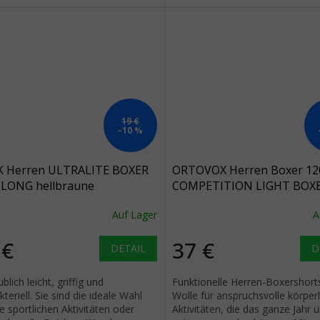
19 €
–10 %
K Herren ULTRALITE BOXER
ORTOVOX Herren Boxer 12
LONG hellbraune
COMPETITION LIGHT BOX
rshorts - grün
petrol blau
Auf Lager
A
 €
37 €
DETAIL
D
blich leicht, griffig und
Funktionelle Herren-Boxershort
kteriell. Sie sind die ideale Wahl
Wolle für anspruchsvolle körper
re sportlichen Aktivitäten oder
Aktivitäten, die das ganze Jahr 