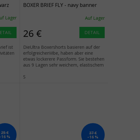
warz
BOXER BRIEF FLY - navy banner
stripe
uf Lager
Auf Lager
26 €
ETAIL
DETAIL
ief ist
DieUltra Boxershorts basieren auf der
ivitäten
erfolgreichenVibe, haben aber eine
etwas lockerere Passform. Sie bestehen
aus 9 Lagen sehr weichem, elastischem
Material (95% Viskose, 5%...
S
25 €
37 €
–16 %
–16 %