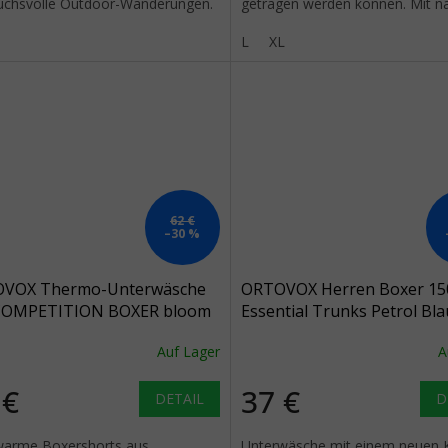
uchsvolle Outdoor-Wanderungen.
getragen werden können. Mit na
hlen fängt bei der...
Stricktechnologie und...
L
XL
62 €
–30 %
VOX Thermo-Unterwäsche
ORTOVOX Herren Boxer 15
COMPETITION BOXER bloom
Essential Trunks Petrol Bla
Auf Lager
A
 €
37 €
DETAIL
D
warme Boxershorts aus
Unterwäsche mit einem neuen 