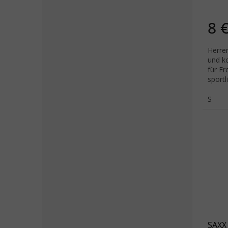
8 
Herre
und k
für Fr
sportl
S
SAXX