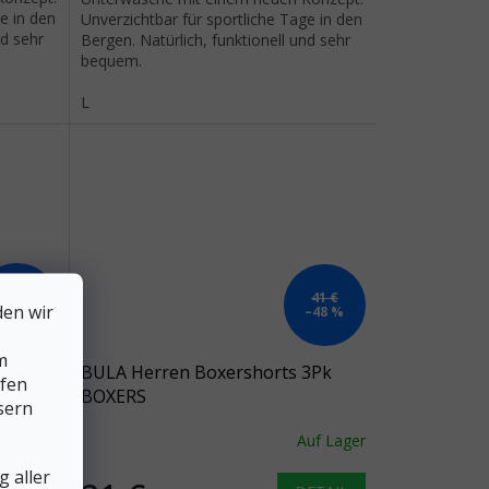
e in den
Unverzichtbar für sportliche Tage in den
nd sehr
Bergen. Natürlich, funktionell und sehr
bequem.
L
62 €
41 €
den wir
–30 %
–48 %
m
äsche
BULA Herren Boxershorts 3Pk
lfen
BOXERS
sern
uf Lager
Auf Lager
 aller