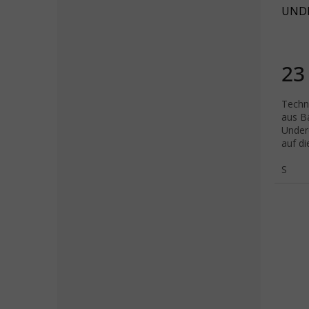
UNDE
schw
23
Techn
aus B
Under
auf d
S