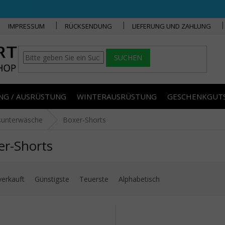
IMPRESSUM
RÜCKSENDUNG
LIEFERUNG UND ZAHLUNG
SUCHEN
NG / AUSRÜSTUNG
WINTERAUSRÜSTUNG
GESCHENKGUT
sunterwäsche
Boxer-Shorts
er-Shorts
uktsortierung
verkauft
Günstigste
Teuerste
Alphabetisch
 der Produkte