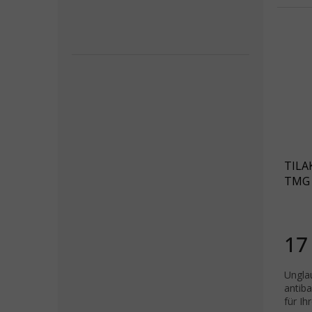
TILA
TMG 
Boxe
17
Unglau
antiba
für Ih