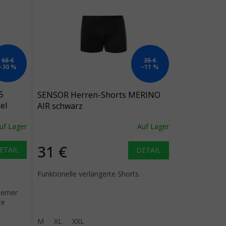
66 €
35 €
–30 %
–11 %
5
SENSOR Herren-Shorts MERINO
el
AIR schwarz
uf Lager
Auf Lager
31 €
ETAIL
DETAIL
Funktionelle verlängerte Shorts.
%
erner
te
M
XL
XXL