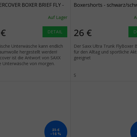
RCOVER BOXER BRIEF FLY -
Boxershorts - schwarz/sch
arz
Auf Lager
A
 €
26 €
DETAIL
D
ische Unterwäsche kann endlich
Der Saxx Ultra Trunk FlyBoxer Br
aumwolle hergestellt werden!
für den Alltag und sportliche Akt
cover ist die Antwort von SAXX
geeignet
ie Unterwäsche von morgen.
S
31 €
–16 %