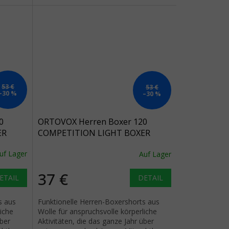
53 €
53 €
–30 %
–30 %
0
ORTOVOX Herren Boxer 120
ER
COMPETITION LIGHT BOXER
dunkel arktikgrau
uf Lager
Auf Lager
37 €
ETAIL
DETAIL
s aus
Funktionelle Herren-Boxershorts aus
liche
Wolle für anspruchsvolle körperliche
über
Aktivitäten, die das ganze Jahr über