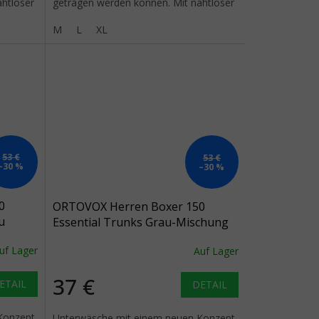
htloser
getragen werden können. Mit nahtloser
Stricktechnologie und...
M
L
XL
53 €
53 €
–30 %
–30 %
0
ORTOVOX Herren Boxer 150
u
Essential Trunks Grau-Mischung
uf Lager
Auf Lager
37 €
ETAIL
DETAIL
Konzept.
Unterwäsche mit einem neuen Konzept.