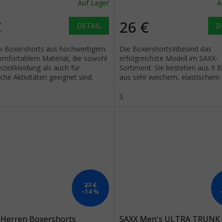
Auf Lager
A
€
26 €
DETAIL
D
n-Boxershorts aus hochwertigem
Die BoxershortsVibesind das
omfortablem Material, die sowohl
erfolgreichste Modell im SAXX-
eizeitkleidung als auch für
Sortiment. Sie bestehen aus 9 
iche Aktivitäten geeignet sind.
aus sehr weichem, elastischem 
(95% Viskose, 5% Elasthan).
S
27 €
–14 %
 Herren Boxershorts
SAXX Men's ULTRA TRUNK 