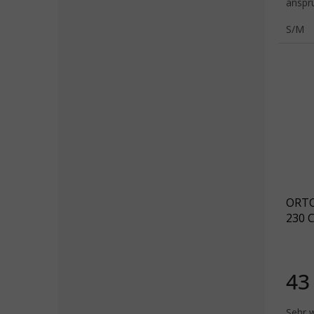
anspr
Wohlfü
S/M
ORTO
230 
43
Sehr 