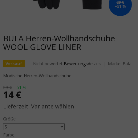
29 €
–51 %
BULA Herren-Wollhandschuhe
WOOL GLOVE LINER
Die durchschnittliche Produktbewertung ist 0,0 von 5
Nicht bewertet
Bewertungsdetails
Marke:
Bula
Verkauf
Modische Herren-Wollhandschuhe.
29 €
–51 %
14 €
Verkaufspreis:
Variante wählen
Größe
Farbe