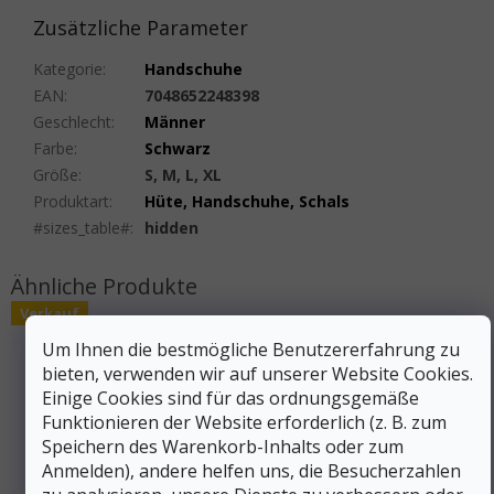
Zusätzliche Parameter
Kategorie
:
Handschuhe
EAN
:
7048652248398
Geschlecht
:
Männer
Farbe
:
Schwarz
Größe
:
S, M, L, XL
Produktart
:
Hüte, Handschuhe, Schals
#sizes_table#
:
hidden
Verkauf
Um Ihnen die bestmögliche Benutzererfahrung zu
bieten, verwenden wir auf unserer Website Cookies.
Einige Cookies sind für das ordnungsgemäße
Funktionieren der Website erforderlich (z. B. zum
Speichern des Warenkorb-Inhalts oder zum
Anmelden), andere helfen uns, die Besucherzahlen