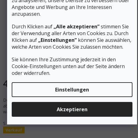
zu analysieren, unsere Dienste zu verbessern oder
Angebote und Werbung an Ihre Interessen
anzupassen.
Durch Klicken auf
„Alle akzeptieren”
stimmen Sie
62 €
der Verwendung aller Arten von Cookies zu. Durch
–30 %
Klicken auf
„Einstellungen”
können Sie auswählen,
welche Arten von Cookies Sie zulassen möchten.
SEALSKINZ Waterproof Cycling Gloves WATERPROOF
ALL WEATHER MTB GLOVE schwarz/grau - schwarz
Sie können Ihre Zustimmung jederzeit in den
Cookie-Einstellungen unten auf der Seite ändern
Auf Lager
oder widerrufen.
43 €
DETAIL
Einstellungen
Der Sealskinz Waterproof All Weather MTB Glove ist ein robuster,
aber leichter, wasserdichter Mountainbike-Handschuh. Zuverlässig
Akzeptieren
warm und atmungsaktiv zur gleichen Zeit.
S
Verkauf