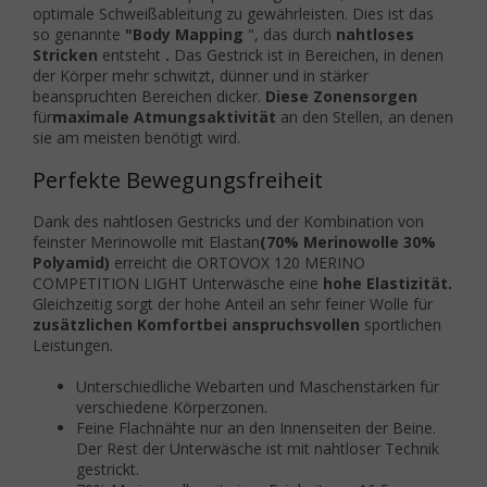
optimale Schweißableitung zu gewährleisten. Dies ist das
so genannte
"Body Mapping
", das durch
nahtloses
Stricken
entsteht
.
Das Gestrick ist in Bereichen, in denen
der Körper mehr schwitzt, dünner und in stärker
beanspruchten Bereichen dicker.
Diese Zonen
sorgen
für
maximale Atmungsaktivität
an den Stellen, an denen
sie am meisten benötigt wird.
Perfekte Bewegungsfreiheit
Dank des nahtlosen Gestricks und der Kombination von
feinster Merinowolle mit Elastan
(70% Merinowolle 30%
Polyamid)
erreicht die ORTOVOX 120 MERINO
COMPETITION LIGHT Unterwäsche eine
hohe
Elastizität.
Gleichzeitig sorgt der hohe Anteil an sehr feiner Wolle für
zusätzlichen Komfort
bei anspruchsvollen
sportlichen
Leistungen.
Unterschiedliche Webarten und Maschenstärken für
verschiedene Körperzonen.
Feine Flachnähte nur an den Innenseiten der Beine.
Der Rest der Unterwäsche ist mit nahtloser Technik
gestrickt.