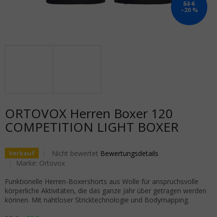
53 €
–20 %
ORTOVOX Herren Boxer 120
COMPETITION LIGHT BOXER
Die durchschnittliche Produktbewertung ist 0,0 von 5
Nicht bewertet
Bewertungsdetails
Verkauf
Marke:
Ortovox
Funktionelle Herren-Boxershorts aus Wolle für anspruchsvolle
körperliche Aktivitäten, die das ganze Jahr über getragen werden
können. Mit nahtloser Stricktechnologie und Bodymapping.