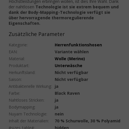
Höchstleistungen erbringen wollen, ist dies Ihre Wahl. Dank
der nahtlosen
Technologie ist sie extrem bequem und
dank der Body-Mapping-Technologie verfügt sie
über hervorragende thermoregulierende
Eigenschaften.
Zusätzliche Parameter
Kategorie
:
Herrenfunktionshosen
EAN
:
Variante wählen
Material
:
Wolle (Merino)
Produktart
:
Unterwäsche
Herkunftsland
:
Nicht verfügbar
Saison
:
Nicht verfügbar
Antibakterielle Wirkung
:
ja
Farbe
:
Black Raven
Nahtloses Stricken
:
ja
Bodymapping
:
ja
Nuyarn Technologie
:
nein
Inhalt der Materialien
:
70 % Schurwolle, 30 % Polyamid
#sizes_table#
:
hidden