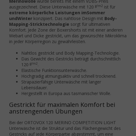
Merinowolle
wurde bereits mit einem VDBS-Preis
g/m2
ausgezeichnet. Diese Unterwäsche mit 120
ist für
extreme körperliche Leistungen im
Sommer
und
Winter
konzipiert. Das nahtlose Design mit
Body-
Mapping-Stricktechnologie
sorgt für ultimativen
Komfort. Jede Zone der Boxershorts ist mit einer anderen
Webart und Dicke gestrickt, um das gewünschte Mikroklima
in jeder Körperregion zu gewährleisten.
Nahtlos gestrickt und Body Mapping-Technologie.
Das Gewicht des Gestricks beträgt durchschnittlich
g/m2
120
.
Elastische Funktionsunterwäsche.
Hochgradig atmungsaktiv und schnell trocknend.
Strapazierfähige Unterwäsche mit langer
Lebensdauer.
Hergestellt in Europa aus tasmanischer Wolle.
Gestrickt für maximalen Komfort bei
anstrengenden Übungen
Bei der ORTOVOX 120 MERINO COMPETITION LIGHT
Unterwäsche ist die Struktur und das Flächengewicht des
Gestricks auf jede Körperpartie abgestimmt, um eine