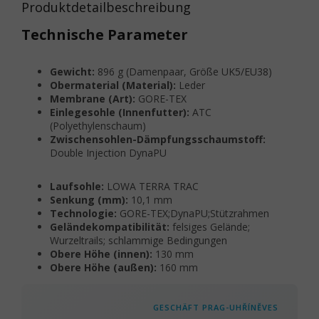
Produktdetailbeschreibung
Technische Parameter
Gewicht:
896 g (Damenpaar, Größe UK5/EU38)
Obermaterial (Material):
Leder
Membrane (Art):
GORE-TEX
Einlegesohle (Innenfutter):
ATC
(Polyethylenschaum)
Zwischensohlen-Dämpfungsschaumstoff:
Double Injection DynaPU
Laufsohle:
LOWA TERRA TRAC
Senkung (mm):
10,1 mm
Technologie:
GORE-TEX;DynaPU;Stützrahmen
Geländekompatibilität:
felsiges Gelände;
Wurzeltrails; schlammige Bedingungen
Obere Höhe (innen):
130 mm
Obere Höhe (außen):
160 mm
GESCHÄFT PRAG-UHŘÍNĚVES