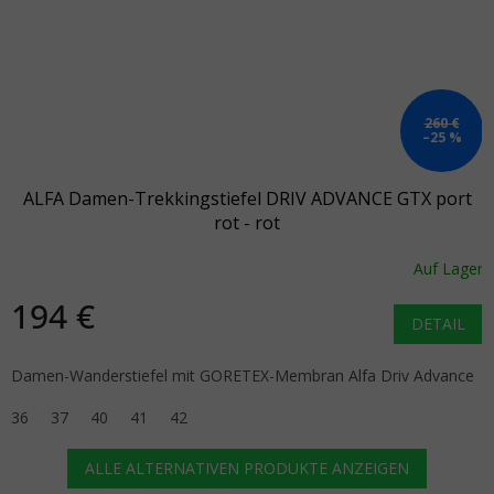
260 €
–25 %
ALFA Damen-Trekkingstiefel DRIV ADVANCE GTX port
rot - rot
Auf Lager
194 €
DETAIL
Damen-Wanderstiefel mit GORETEX-Membran Alfa Driv Advance
36
37
40
41
42
ALLE ALTERNATIVEN PRODUKTE ANZEIGEN