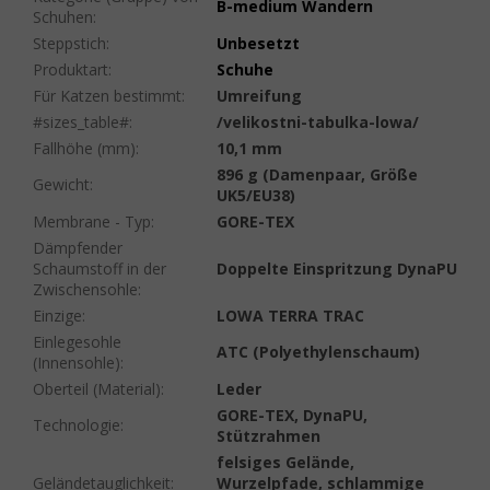
B-medium Wandern
Schuhen
:
Steppstich
:
Unbesetzt
Produktart
:
Schuhe
Für Katzen bestimmt
:
Umreifung
#sizes_table#
:
/velikostni-tabulka-lowa/
Fallhöhe (mm)
:
10,1 mm
896 g (Damenpaar, Größe
Gewicht
:
UK5/EU38)
Membrane - Typ
:
GORE-TEX
Dämpfender
Schaumstoff in der
Doppelte Einspritzung DynaPU
Zwischensohle
:
Einzige
:
LOWA TERRA TRAC
Einlegesohle
ATC (Polyethylenschaum)
(Innensohle)
:
Oberteil (Material)
:
Leder
GORE-TEX, DynaPU,
Technologie
:
Stützrahmen
felsiges Gelände,
Geländetauglichkeit
:
Wurzelpfade, schlammige