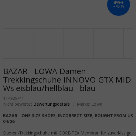
218 €
–45 %
BAZAR - LOWA Damen-
Trekkingschuhe INNOVO GTX MID
Ws eisblau/hellblau - blau
114928/41-
Die durchschnittliche Produktbewertung ist 0,0 von 5 Sternen.
Nicht bewertet
Bewertungsdetails
Marke:
Lowa
BAZAR - ONE SIZE SHOES, INCORRECT SIZE, BOUGHT FROM US
04/26
Damen-Trekkingschuhe mit GORE-TEX Membran für zuverlässige