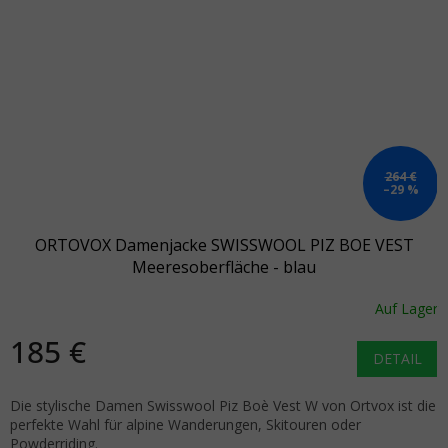
264 €
–29 %
ORTOVOX Damenjacke SWISSWOOL PIZ BOE VEST
Meeresoberfläche - blau
Auf Lager
185 €
DETAIL
Die stylische Damen Swisswool Piz Boè Vest W von Ortvox ist die
perfekte Wahl für alpine Wanderungen, Skitouren oder
Powderriding.