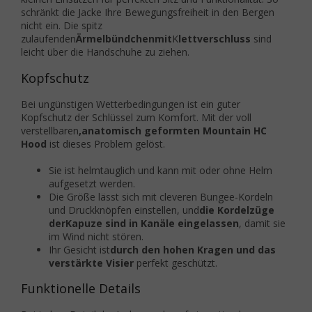
schränkt die Jacke Ihre Bewegungsfreiheit in den Bergen
nicht ein.
Die spitz
zulaufenden
Ärmelbündchen
mit
K
lettverschluss
sind
leicht über die Handschuhe zu ziehen.
Kopfschutz
Bei ungünstigen Wetterbedingungen ist ein guter
Kopfschutz der Schlüssel zum Komfort.
Mit der voll
verstellbaren
,
anatomisch geformten Mountain HC
Hood
ist dieses Problem gelöst.
Sie ist helmtauglich und kann mit oder ohne Helm
aufgesetzt werden.
Die Größe lässt sich mit cleveren Bungee-Kordeln
und Druckknöpfen einstellen, und
die Kordelzüge
der
Kapuze sind in Kanäle eingelassen
, damit sie
im Wind nicht stören.
Ihr Gesicht ist
durch den hohen Kragen und das
verstärkte Visier
perfekt geschützt.
Funktionelle Details