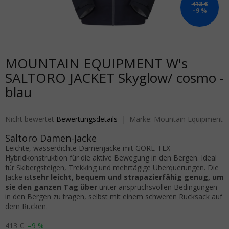
413 €
–9 %
MOUNTAIN EQUIPMENT W's
SALTORO JACKET Skyglow/ cosmo -
blau
Die durchschnittliche Produktbewertung ist 0,0 von 5 Sternen.
Nicht bewertet
Bewertungsdetails
Marke:
Mountain Equipment
Saltoro Damen-Jacke
Leichte, wasserdichte Damenjacke mit GORE-TEX-
Hybridkonstruktion für die aktive Bewegung in den Bergen. Ideal
für Skibergsteigen, Trekking und mehrtägige Überquerungen.
Die
Jacke ist
sehr leicht, bequem und strapazierfähig genug, um
sie den ganzen Tag über
unter anspruchsvollen Bedingungen
in den Bergen zu tragen, selbst mit einem schweren Rucksack auf
dem Rücken.
413 €
–9 %