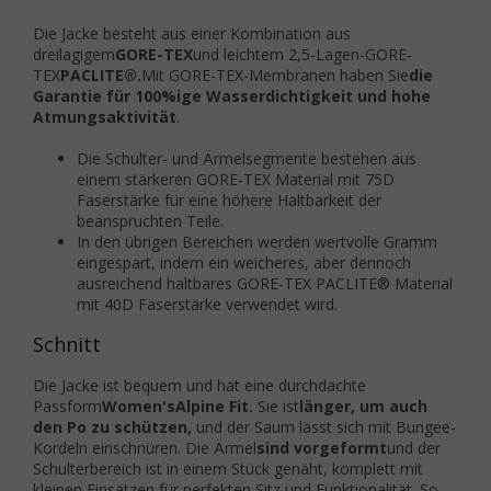
Die Jacke besteht aus einer Kombination aus
dreilagigem
GORE-TEX
und leichtem 2,5-Lagen-GORE-
TEX
PACLITE®
.
Mit GORE-TEX-Membranen haben Sie
die
Garantie für 100%ige Wasserdichtigkeit und hohe
Atmungsaktivität
.
Die Schulter- und Ärmelsegmente bestehen aus
einem stärkeren GORE-TEX Material mit 75D
Faserstärke für eine höhere Haltbarkeit der
beanspruchten Teile.
In den übrigen Bereichen werden wertvolle Gramm
eingespart, indem ein weicheres, aber dennoch
ausreichend haltbares GORE-TEX PACLITE® Material
mit 40D Faserstärke verwendet wird.
Schnitt
Die Jacke ist bequem und hat eine durchdachte
Passform
Women's
Alpine Fit.
Sie ist
länger, um auch
den Po zu schützen,
und der Saum lässt sich mit Bungee-
Kordeln einschnüren. Die Ärmel
sind vorgeformt
und der
Schulterbereich ist in einem Stück genäht, komplett mit
kleinen Einsätzen für perfekten Sitz und Funktionalität. So