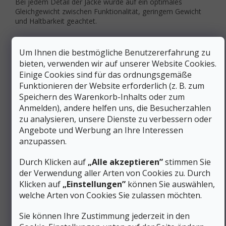
Bei jedem Detail der Jacke wurde auf ein optimales
Gleichgewicht zwischen Funktionalität, geringem Gewicht
und Haltbarkeit geachtet.
Die Jacke ist mit
wasserdichten, glatten Nähten
ausgestattet, auf der Außenseite sind keine Fäden zu
Um Ihnen die bestmögliche Benutzererfahrung zu
sehen, was dafür sorgt, dass die Nähte nicht
bieten, verwenden wir auf unserer Website Cookies.
ausfransen und daher viel länger halten, außerdem
Einige Cookies sind für das ordnungsgemäße
wird die Feuchtigkeitsaufnahme durch die Fäden
Funktionieren der Website erforderlich (z. B. zum
verhindert, und die Nähte sind zusätzlich
mit
Speichern des Warenkorb-Inhalts oder zum
wasserdichten Bändern
versiegelt
.
Anmelden), andere helfen uns, die Besucherzahlen
E
in zentraler, wasserdichter
Z
wei-Wege-
Reißverschluss
von YKK®
Aquaguard®
mit
zu analysieren, unsere Dienste zu verbessern oder
einer
Innenlasche
verhindert das Eindringen von
Angebote und Werbung an Ihre Interessen
Feuchtigkeit.
anzupassen.
Zusätzliche Parameter
Durch Klicken auf
„Alle akzeptieren”
stimmen Sie
der Verwendung aller Arten von Cookies zu. Durch
Kategorie
:
Sportjacken für Damen
Klicken auf
„Einstellungen”
können Sie auswählen,
EAN
:
5053817163760
welche Arten von Cookies Sie zulassen möchten.
Aktivität
:
Wandern
Geschlecht
:
Frauen
Sie können Ihre Zustimmung jederzeit in den
Membrane
GORE-TEX
,
Membrane