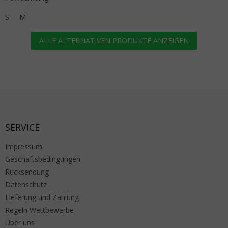
S
M
ALLE ALTERNATIVEN PRODUKTE ANZEIGEN
Fußzeile
SERVICE
Impressum
Geschäftsbedingungen
Rücksendung
Datenschutz
Lieferung und Zahlung
Regeln Wettbewerbe
Über uns