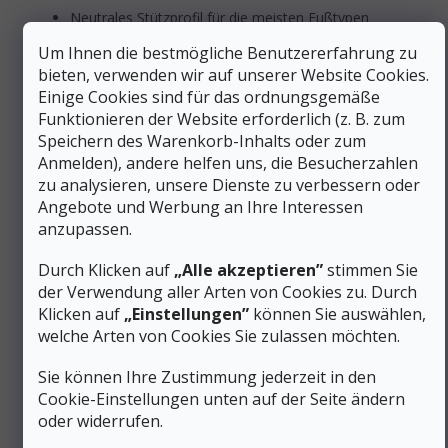
Neutrales Stützprofil für die meisten Fußtypen
geeignet
Um Ihnen die bestmögliche Benutzererfahrung zu
Gleichmäßige Druckverteilung minimiert das Risiko
bieten, verwenden wir auf unserer Website Cookies.
von Blasenbildung
Niedrige Senkung von 5 mm fördert die natürliche
Einige Cookies sind für das ordnungsgemäße
Fußbewegung
Funktionieren der Website erforderlich (z. B. zum
ZipFoam-Dämpfung sorgt für Stoßdämpfung beim
Speichern des Warenkorb-Inhalts oder zum
Auftreten
Anmelden), andere helfen uns, die Besucherzahlen
zu analysieren, unsere Dienste zu verbessern oder
Die Investition in diese anatomisch geformten Schuhe zahlt
sich aus: Sie erhöhen die Ausdauer bei Wanderungen,
Angebote und Werbung an Ihre Interessen
verringern die Ermüdung und schützen Ihre Gelenke
anzupassen.
langfristig bei regelmäßigen Outdoor-Aktivitäten.
Durch Klicken auf
„Alle akzeptieren”
stimmen Sie
Zusätzliche Parameter
der Verwendung aller Arten von Cookies zu. Durch
Klicken auf
„Einstellungen”
können Sie auswählen,
Damen-
welche Arten von Cookies Sie zulassen möchten.
Kategorie
:
Wander-/Trekkingschuhe –
niedrig
Sie können Ihre Zustimmung jederzeit in den
EAN
:
Variante wählen
Cookie-Einstellungen unten auf der Seite ändern
Geschlecht
:
Frauen
oder widerrufen.
Schuhhöhe
:
Mittel (Mid)