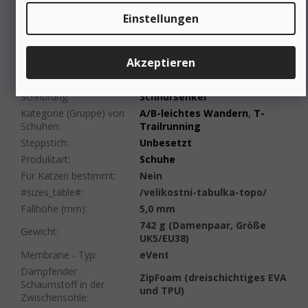
Material
:
Synthetik
Einstellungen
Schuhweite
:
Breit
Membrane
Membrane
(Wasserfestigkeit)
:
(Wasserfestigkeit)
Akzeptieren
Farbe
:
Grau
Gewicht/Paar (g)
:
491 bis 750 g
Schnürung
:
Schnürsenkel
Kategorie (Gruppe) von
A/B-leichtes Wandern
,
T-
Schuhen
:
Trailrunning
Steppstich
:
Unbesetzt
Produktart
:
Schuhe
Für Katzen bestimmt
:
Nein
#sizes_table#
:
/velikostni-tabulka-topo/
Fallhöhe (mm)
:
5,0 mm
742 g (Damenpaar, Größe
Gewicht
:
UK5/EU38)
Membrane - Typ
:
eVent
Dämpfender
ZipFoam (dreischichtiges EVA
Schaumstoff in der
und TPU)
Zwischensohle
: