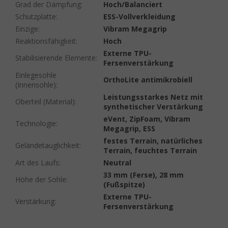
Grad der Dämpfung
:
Hoch/Balanciert
Schutzplatte
:
ESS-Vollverkleidung
Einzige
:
Vibram Megagrip
Reaktionsfähigkeit
:
Hoch
Externe TPU-
Stabilisierende Elemente
:
Fersenverstärkung
Einlegesohle
OrthoLite antimikrobiell
(Innensohle)
:
Leistungsstarkes Netz mit
Oberteil (Material)
:
synthetischer Verstärkung
eVent, ZipFoam, Vibram
Technologie
:
Megagrip, ESS
festes Terrain, natürliches
Geländetauglichkeit
:
Terrain, feuchtes Terrain
Art des Laufs
:
Neutral
33 mm (Ferse), 28 mm
Höhe der Sohle
:
(Fußspitze)
Externe TPU-
Verstärkung
:
Fersenverstärkung