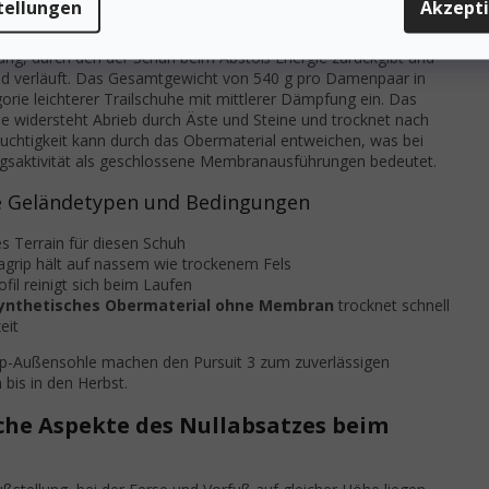
tellungen
Akzept
und im Schnee. Die Stollenhöhe und Blockanordnung sorgen für
liertes Bremsen beim Abstieg. Die
ZipFoam™
-Zwischensohle ist
ng, durch den der Schuh beim Abstoß Energie zurückgibt und
nd verläuft. Das Gesamtgewicht von 540 g pro Damenpaar in
rie leichterer Trailschuhe mit mittlerer Dämpfung ein. Das
 widersteht Abrieb durch Äste und Steine und trocknet nach
uchtigkeit kann durch das Obermaterial entweichen, was bei
gsaktivität als geschlossene Membranausführungen bedeutet.
ne Geländetypen und Bedingungen
s Terrain für diesen Schuh
rip hält auf nassem wie trockenem Fels
il reinigt sich beim Laufen
ynthetisches Obermaterial ohne Membran
trocknet schnell
eit
ip-Außensohle machen den Pursuit 3 zum zuverlässigen
 bis in den Herbst.
he Aspekte des Nullabsatzes beim