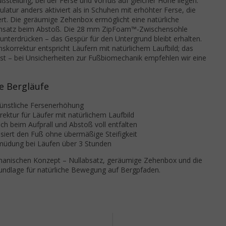
ußstellung, bei der Ferse und Vorfuß auf gleicher Höhe liegen.
ur anders aktiviert als in Schuhen mit erhöhter Ferse, die
gert. Die geräumige Zehenbox ermöglicht eine natürliche
Einsatz beim Abstoß. Die 28 mm ZipFoam™-Zwischensohle
 unterdrücken – das Gespür für den Untergrund bleibt erhalten.
korrektur entspricht Läufern mit natürlichem Laufbild; das
 ist – bei Unsicherheiten zur Fußbiomechanik empfehlen wir eine
e Bergläufe
künstliche Fersenerhöhung
ektur für Läufer mit natürlichem Laufbild
h beim Aufprall und Abstoß voll entfalten
lisiert den Fuß ohne übermäßige Steifigkeit
rmüdung bei Läufen über 3 Stunden
echanischen Konzept – Nullabsatz, geräumige Zehenbox und die
dlage für natürliche Bewegung auf Bergpfaden.