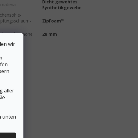
Dicht gewebtes
material
:
Synthetikgewebe
chensohle-
pfungsschaum-
ZipFoam™
chensohlenhöhe
:
28 mm
den wir
m
lfen
sern
 aller
ie
n unten