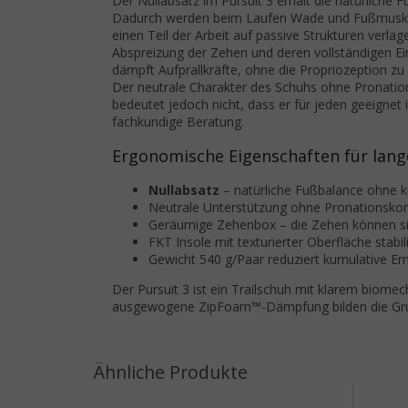
Der Nullabsatz im Pursuit 3 erhält die natürliche F
Dadurch werden beim Laufen Wade und Fußmuskulat
einen Teil der Arbeit auf passive Strukturen verla
Abspreizung der Zehen und deren vollständigen 
dämpft Aufprallkräfte, ohne die Propriozeption zu
Der neutrale Charakter des Schuhs ohne Pronations
bedeutet jedoch nicht, dass er für jeden geeignet
fachkundige Beratung.
Ergonomische Eigenschaften für lang
Nullabsatz
– natürliche Fußbalance ohne 
Neutrale Unterstützung ohne Pronationskorr
Geräumige Zehenbox – die Zehen können sic
FKT Insole mit texturierter Oberfläche stabi
Gewicht 540 g/Paar reduziert kumulative E
Der Pursuit 3 ist ein Trailschuh mit klarem biom
ausgewogene ZipFoam™-Dämpfung bilden die Grun