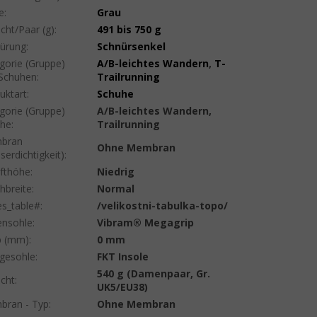
e
:
Grau
cht/Paar (g)
:
491 bis 750 g
ürung
:
Schnürsenkel
gorie (Gruppe)
A/B-leichtes Wandern
,
T-
Schuhen
:
Trailrunning
uktart
:
Schuhe
gorie (Gruppe)
A/B-leichtes Wandern,
uhe
:
Trailrunning
bran
Ohne Membran
serdichtigkeit)
:
fthöhe
:
Niedrig
hbreite
:
Normal
es_table#
:
/velikostni-tabulka-topo/
nsohle
:
Vibram® Megagrip
p (mm)
:
0 mm
egesohle
:
FKT Insole
540 g (Damenpaar, Gr.
cht
:
UK5/EU38)
ran - Typ
:
Ohne Membran