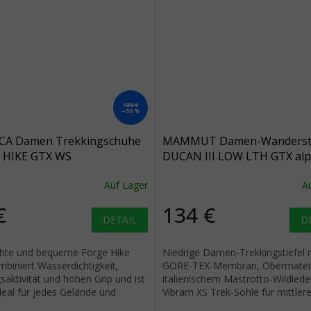
186 €
–50 %
CA Damen Trekkingschuhe
MAMMUT Damen-Wandersti
 HIKE GTX WS
DUCAN III LOW LTH GTX alp
ün/elfenbein - grün
calamint/schwarz - rosa
Auf Lager
A
€
134 €
DETAIL
D
chte und bequeme Forge Hike
Niedrige Damen-Trekkingstiefel 
biniert Wasserdichtigkeit,
GORE-TEX-Membran, Obermateri
aktivität und hohen Grip und ist
italienischem Mastrotto-Wildlede
deal für jedes Gelände und
Vibram XS Trek-Sohle für mittler
Wanderungen.