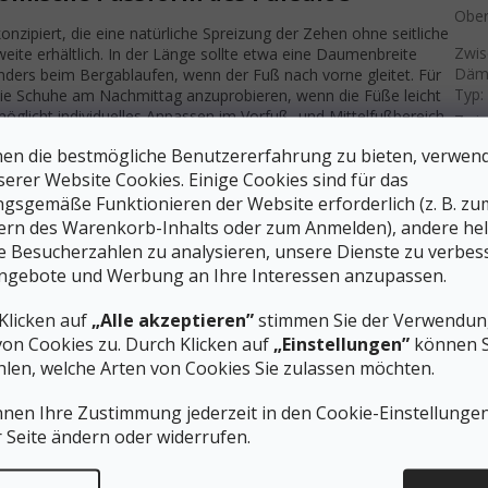
Ober
nzipiert, die eine natürliche Spreizung der Zehen ohne seitliche
Zwis
ite erhältlich. In der Länge sollte etwa eine Daumenbreite
Däm
ders beim Bergablaufen, wenn der Fuß nach vorne gleitet. Für
Typ
:
e Schuhe am Nachmittag anzuprobieren, wenn die Füße leicht
öglicht individuelles Anpassen im Vorfuß- und Mittelfußbereich
Zwis
weiblichen Fuß geformt und hält die Ferse ohne unnötige
en die bestmögliche Benutzererfahrung zu bieten, verwen
serer Website Cookies. Einige Cookies sind für das
 solltest
gsgemäße Funktionieren der Website erforderlich (z. B. zu
ern des Warenkorb-Inhalts oder zum Anmelden), andere he
beim Laufen tragen möchtest
ie Besucherzahlen zu analysieren, unsere Dienste zu verbes
 dem längsten Zeh – Standard für Trailschuhe
ngebote und Werbung an Ihre Interessen anzupassen.
ht gegen die Schuhspitze stoßen
Nullabsatz
umsteigen, empfehlen wir eine
Klicken auf
„Alle akzeptieren”
stimmen Sie der Verwendung
chrittweiser Kilometererhöhung
von Cookies zu. Durch Klicken auf
„Einstellungen”
können S
können sofort mit voller Belastung einsteigen
len, welche Arten von Cookies Sie zulassen möchten.
n den Komfort des Pursuit 3 auch bei Läufen von mehr als drei
nnen Ihre Zustimmung jederzeit in den Cookie-Einstellunge
r Seite ändern oder widerrufen.
it 3 im anspruchsvollen Trailgelände
en meistverbreiteten Gummimischungen für Trailschuhe – sie