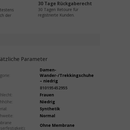
30 Tage Rückgaberecht
30 Tagen Retoure für
ätestens
registrierte Kunden.
ch der
ätzliche Parameter
Damen-
gorie
:
Wander-/Trekkingschuhe
– niedrig
:
810195452955
hlecht
:
Frauen
uhhöhe
:
Niedrig
rial
:
Synthetik
hweite
:
Normal
brane
Ohne Membrane
serfestigkeit)
: