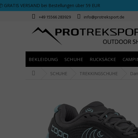
Zum Inhalt springen
📦 GRATIS VERSAND bei Bestellungen über 59 EUR
+49 15566 283929
info@protreksport.de
BEKLEIDUNG
SCHUHE
RUCKSÄCKE
CAMPI
Startseite
SCHUHE
TREKKINGSCHUHE
Da