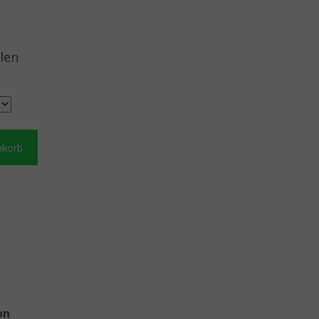
len
nkorb
on