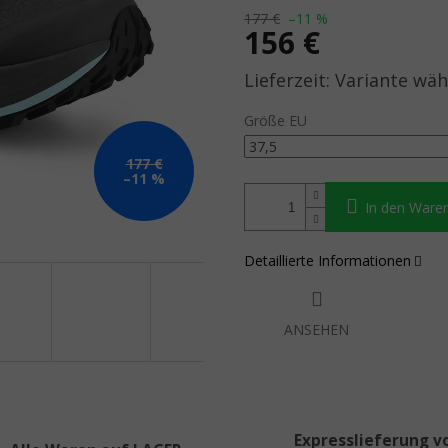
177 €
–11 %
156 €
Verkaufspreis:
Variante wäh
Größe EU
177 €
–11 %
In den Ware
Detaillierte Informationen
ANSEHEN
Expresslieferung v