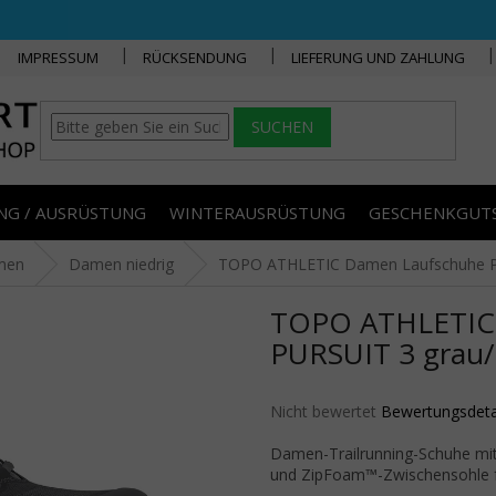
IMPRESSUM
RÜCKSENDUNG
LIEFERUNG UND ZAHLUNG
SUCHEN
NG / AUSRÜSTUNG
WINTERAUSRÜSTUNG
GESCHENKGUT
men
Damen niedrig
TOPO ATHLETIC Damen Laufschuhe PU
TOPO ATHLETIC
PURSUIT 3 grau/
Die durchschnittliche Produktbe
Nicht bewertet
Bewertungsdeta
Damen-Trailrunning-Schuhe mi
und ZipFoam™-Zwischensohle f