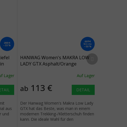
227 €
203 €
bis zu
–33 %
–50 %
Nächstes Produkt
efel
HANWAG Women's MAKRA LOW
in
LADY GTX Asphalt/Orange
Trekkingstiefel - orange
uf Lager
Auf Lager
113 €
ab
ETAIL
DETAIL
mit
Der Hanwag Women's Makra Low Lady
al aus
GTX hat das Beste, was man in einem
r und
modernen Trekking-/Kletterschuh finden
e
kann. Die ideale Wahl für den
anspruchsvollen Wanderer und Kletterer.