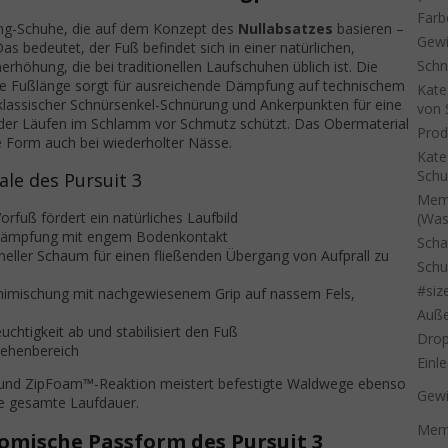
Farb
ning-Schuhe, die auf dem Konzept des
Nullabsatzes
basieren –
Gewi
as bedeutet, der Fuß befindet sich in einer natürlichen,
Schn
rhöhung, die bei traditionellen Laufschuhen üblich ist. Die
 Fußlänge sorgt für ausreichende Dämpfung auf technischem
Kate
 klassischer Schnürsenkel-Schnürung und Ankerpunkten für eine
von 
er Läufen im Schlamm vor Schmutz schützt. Das Obermaterial
Prod
 Form auch bei wiederholter Nässe.
Kate
Sch
le des Pursuit 3
Mem
rfuß fördert ein natürliches Laufbild
(Was
Dämpfung mit engem Bodenkontakt
Scha
neller Schaum für einen fließenden Übergang von Aufprall zu
Schu
#siz
mischung mit nachgewiesenem Grip auf nassem Fels,
Auße
euchtigkeit ab und stabilisiert den Fuß
Dro
Zehenbereich
Einl
 und ZipFoam™-Reaktion meistert befestigte Waldwege ebenso
Gewi
ie gesamte Laufdauer.
Memb
mische Passform des Pursuit 3