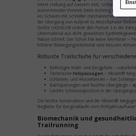
Eins
bietet Haftung auf nassem Fels, Schlammpfaden 
ausreichenden Vortrieb beim Aufstieg und kontrol
ein Schaum mit schneller mechanischer Rückmeldu
der Übergang von Aufprall zu Abstoßphase fließe
Größe UK5/EU38 ordnet den Pursuit 3 in die Katego
Obermaterial aus dicht gewebtem Synthetikgewebe
Nässe schnell. Der Schuh hat keine Membran – Fe
höherer Bewegungsintensität eine bessere Atmun
Robuste Trailschuhe für verschiede
Befestigte Wald- und Bergpfade – natürliche
Technische
Felspassagen
– Vibram® Megag
Schlamm- und Wurzelterrain – das Sohlenprof
Bachquerungen und feuchte Übergänge –
s
Leichte Schneeexposition in der Übergangsz
Die leichte Konstruktion und die Vibram® Megagr
Begleiter für Bergtrailläufe vom Frühjahrsauftauen
Biomechanik und gesundheitlic
Trailrunning