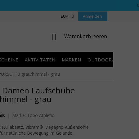
REGELN WETTBEWERBE
ÜBER UNS
EUR
Anmelden
COOKIES
KONTAKT
WARENKORB
Warenkorb leeren
SCHEINE
AKTIVITÄTEN
MARKEN
OUTDOOR-AUSVERKA
RSUIT 3 grau/himmel - grau
 Damen Laufschuhe
himmel - grau
wertung ist 0,0 von 5 Sternen.
ils
Marke:
Topo Athletic
t Nullabsatz, Vibram® Megagrip-Außensohle
ür natürliche Bewegung im Gelände.