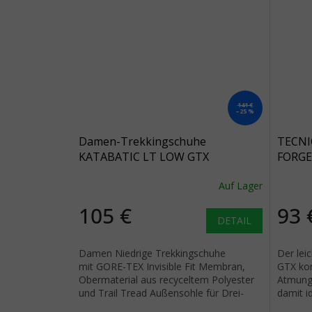
141 €
–25 %
Damen-Trekkingschuhe
TECNI
KATABATIC LT LOW GTX
FORGE
WATERPROOF beere - braun und
hellgr
Auf Lager
rosa
105 €
93 
DETAIL
Damen Niedrige Trekkingschuhe
Der lei
mit GORE-TEX Invisible Fit Membran,
GTX kom
Obermaterial aus recyceltem Polyester
Atmungs
und Trail Tread Außensohle für Drei-
damit i
Jahreszeiten-Wanderungen.
Wetter.