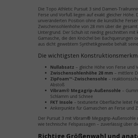
Die Topo Athletic Pursuit 3 sind Damen-Trailrun
Ferse und Vorfuß liegen auf exakt gleicher Höhe. D
unveränderten Position ohne die künstliche Fersene
Zwischensohlenhöhe von 28 mm über die gesamte
Untergrund. Der Schuh ist niedrig geschnitten mit
Gamasche, die den Knöchel bei Bachquerungen od
aus dicht gewebtem Synthetikgewebe behält seine
Die wichtigsten Konstruktionsmerkma
Nullabsatz
– gleiche Höhe von Ferse und Vo
Zwischensohlenhöhe 28 mm
– mittlere 
ZipFoam™-Zwischensohle
– reaktionssch
Abstoß
Vibram® Megagrip-Außensohle
– Gummi
Schlamm und Schnee
FKT Insole
– texturierte Oberfläche leitet F
Ankerpunkte für Gamaschen an Ferse und 
Der Pursuit 3 mit Vibram® Megagrip-Außensohle
wie technische Felspassagen – zuverlässig über d
Richtige Größenwahl und anato