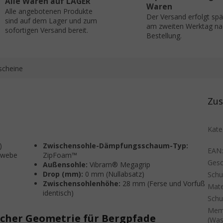
Alle Waren auf LAGER
Waren
Alle angebotenen Produkte
Der Versand erfolgt sp
sind auf dem Lager und zum
am zweiten Werktag na
sofortigen Versand bereit.
Bestellung.
scheine
Zus
Kate
)
Zwischensohle-Dämpfungsschaum-Typ:
EAN
ewebe
ZipFoam™
Gesc
Außensohle:
Vibram® Megagrip
Drop (mm):
0 mm (Nullabsatz)
Sch
Zwischensohlenhöhe:
28 mm (Ferse und Vorfuß
Mate
identisch)
Schu
Mem
cher Geometrie für Bergpfade
(Was