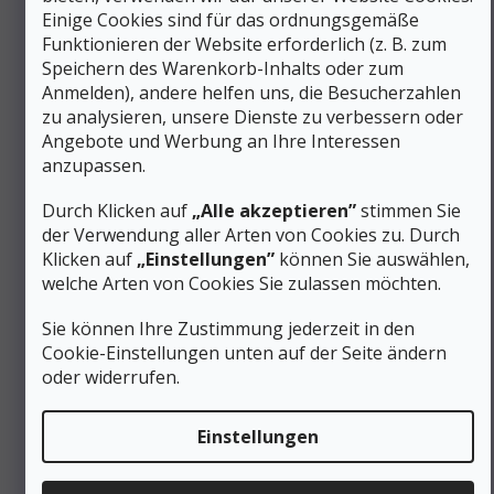
Füße mit natürlichem neutralem Gewölbe geeignet. Die
Einige Cookies sind für das ordnungsgemäße
Zehen bleiben vollständig frei und können sich bei jedem
Funktionieren der Website erforderlich (z. B. zum
Schritt natürlich abspreizen.
Speichern des Warenkorb-Inhalts oder zum
Anmelden), andere helfen uns, die Besucherzahlen
Die wichtigsten Vorteile für Sommer-
Outdoorsandalen und Reisen
zu analysieren, unsere Dienste zu verbessern oder
Angebote und Werbung an Ihre Interessen
Maximale
Atmungsaktivität
– minimale
anzupassen.
Fußbedeckung verhindert Überhitzung beim Gehen
Volle Zehenfreiheit für natürliche Bewegung
Durch Klicken auf
„Alle akzeptieren”
stimmen Sie
und Komfort beim längeren Tragen
der Verwendung aller Arten von Cookies zu. Durch
Neopren-Steg
scheuert auch nach längerem Tragen
Klicken auf
„Einstellungen”
können Sie auswählen,
ohne Socken nicht
welche Arten von Cookies Sie zulassen möchten.
Trocknungszeit 2–4 Stunden nach Wasserkontakt –
ideal für Camping und Aufenthalte am Wasser
Gewicht 170 g pro Paar – deutlich leichter als
Sie können Ihre Zustimmung jederzeit in den
klassische geschlossene Sandalen oder
Cookie-Einstellungen unten auf der Seite ändern
Trekkingschuhe
oder widerrufen.
Die Teva Voya Flip Flop sind Schuhe für warme klimatische
Bedingungen, Reisen und Bewegung abseits technisch
Einstellungen
anspruchsvoller Wege – leicht, schnelltrocknend
und bequem vom ersten Moment an.