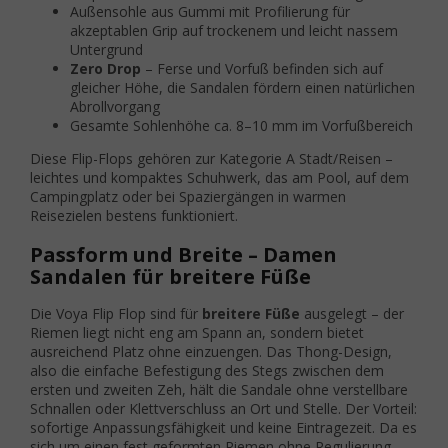
Außensohle aus Gummi mit Profilierung für
akzeptablen Grip auf trockenem und leicht nassem
Untergrund
Zero Drop
– Ferse und Vorfuß befinden sich auf
gleicher Höhe, die Sandalen fördern einen natürlichen
Abrollvorgang
Gesamte Sohlenhöhe ca. 8–10 mm im Vorfußbereich
Diese Flip-Flops gehören zur Kategorie A Stadt/Reisen –
leichtes und kompaktes Schuhwerk, das am Pool, auf dem
Campingplatz oder bei Spaziergängen in warmen
Reisezielen bestens funktioniert.
Passform und Breite – Damen
Sandalen für breitere Füße
Die Voya Flip Flop sind für
breitere Füße
ausgelegt – der
Riemen liegt nicht eng am Spann an, sondern bietet
ausreichend Platz ohne einzuengen. Das Thong-Design,
also die einfache Befestigung des Stegs zwischen dem
ersten und zweiten Zeh, hält die Sandale ohne verstellbare
Schnallen oder Klettverschluss an Ort und Stelle. Der Vorteil:
sofortige Anpassungsfähigkeit und keine Eintragezeit. Da es
sich um einen fest geformten Riemen ohne Regulierung