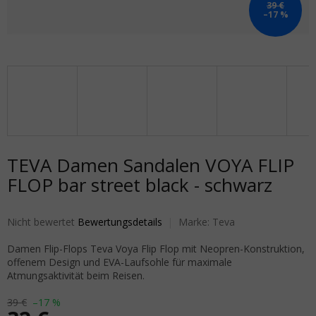
39 €
–17 %
TEVA Damen Sandalen VOYA FLIP
FLOP bar street black - schwarz
Die durchschnittliche Produktbewertung ist 0,0 von 5 Sternen.
Nicht bewertet
Bewertungsdetails
Marke:
Teva
Damen Flip-Flops Teva Voya Flip Flop mit Neopren-Konstruktion,
offenem Design und EVA-Laufsohle für maximale
Atmungsaktivität beim Reisen.
39 €
–17 %