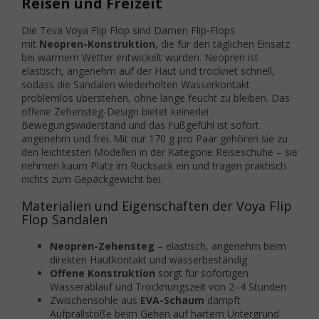
Reisen und Freizeit
Die Teva Voya Flip Flop sind Damen Flip-Flops
mit
Neopren-Konstruktion
, die für den täglichen Einsatz
bei warmem Wetter entwickelt wurden. Neopren ist
elastisch, angenehm auf der Haut und trocknet schnell,
sodass die Sandalen wiederholten Wasserkontakt
problemlos überstehen, ohne lange feucht zu bleiben. Das
offene Zehensteg-Design bietet keinerlei
Bewegungswiderstand und das Fußgefühl ist sofort
angenehm und frei. Mit nur 170 g pro Paar gehören sie zu
den leichtesten Modellen in der Kategorie Reiseschuhe – sie
nehmen kaum Platz im Rucksack ein und tragen praktisch
nichts zum Gepäckgewicht bei.
Materialien und Eigenschaften der Voya Flip
Flop Sandalen
Neopren-Zehensteg
– elastisch, angenehm beim
direkten Hautkontakt und wasserbeständig
Offene Konstruktion
sorgt für sofortigen
Wasserablauf und Trocknungszeit von 2–4 Stunden
Zwischensohle aus
EVA-Schaum
dämpft
Aufprallstöße beim Gehen auf hartem Untergrund