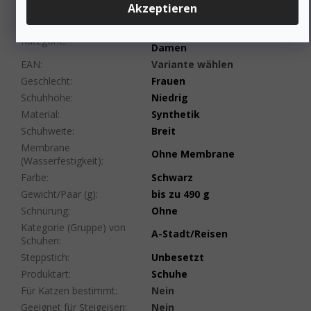
Zusätzliche Parameter
Akzeptieren
Wandersandalen für
Kategorie
:
Damen
EAN
:
Variante wählen
Geschlecht
:
Frauen
Schuhhöhe
:
Niedrig
Material
:
Synthetik
Schuhweite
:
Breit
Membrane
Ohne Membrane
(Wasserfestigkeit)
:
Farbe
:
Schwarz
Gewicht/Paar (g)
:
bis zu 490 g
Schnürung
:
Ohne
Kategorie (Gruppe) von
A-Stadt/Reisen
Schuhen
:
Steppstich
:
Unbesetzt
Produktart
:
Schuhe
Für Katzen bestimmt
:
Nein
Geeignet für Steigeisen
:
Nein