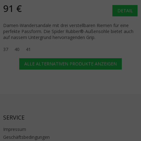
91 €
DETAIL
Damen-Wandersandale mit drei verstellbaren Riemen für eine
perfekte Passform. Die Spider Rubber®-Außensohle bietet auch
auf nassem Untergrund hervorragenden Grip.
37
40
41
ALLE ALTERNATIVEN PRODUKTE ANZEIGEN
Fußzeile
SERVICE
Impressum
Geschäftsbedingungen