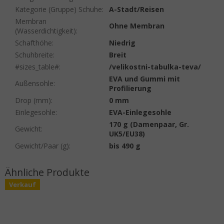
Kategorie (Gruppe) Schuhe
:
A-Stadt/Reisen
Membran
Ohne Membran
(Wasserdichtigkeit)
:
Schafthöhe
:
Niedrig
Schuhbreite
:
Breit
#sizes_table#
:
/velikostni-tabulka-teva/
EVA und Gummi mit
Außensohle
:
Profilierung
Drop (mm)
:
0 mm
Einlegesohle
:
EVA-Einlegesohle
170 g (Damenpaar, Gr.
Gewicht
:
UK5/EU38)
Gewicht/Paar (g)
:
bis 490 g
Verkauf