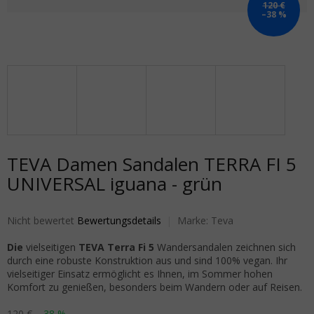
120 €
–38 %
TEVA Damen Sandalen TERRA FI 5
UNIVERSAL iguana - grün
Die durchschnittliche Produktbewertung ist 0,0 von 5 Sternen.
Nicht bewertet
Bewertungsdetails
Marke:
Teva
Die
vielseitigen
TEVA Terra Fi 5
Wandersandalen zeichnen sich
durch eine robuste Konstruktion aus und sind 100% vegan. Ihr
vielseitiger Einsatz ermöglicht es Ihnen, im Sommer hohen
Komfort zu genießen, besonders beim Wandern oder auf Reisen.
120 €
–38 %