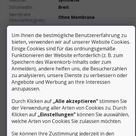
Schuhweite
:
Breit
Membrane
Ohne Membrane
(Wasserfestigkeit)
:
Farbe
:
Grün
Gewicht/Paar (g)
:
491 bis 750 g
Um Ihnen die bestmögliche Benutzererfahrung zu
bieten, verwenden wir auf unserer Website Cookies.
Schnürung
:
Klettverschluss
Einige Cookies sind für das ordnungsgemäße
Kategorie (Gruppe) von
A-Stadt/Reisen
,
A/B-leichtes
Funktionieren der Website erforderlich (z. B. zum
Schuhen
:
Wandern
Speichern des Warenkorb-Inhalts oder zum
Steppstich
:
Unbesetzt
Anmelden), andere helfen uns, die Besucherzahlen
Produktart
:
Schuhe
zu analysieren, unsere Dienste zu verbessern oder
Für Katzen bestimmt
:
Nicht
Angebote und Werbung an Ihre Interessen
#sizes_table#
:
/velikostni-tabulka-teva/
anzupassen.
606 g (Damenpaar, Größe
Gewicht
:
UK5/EU38)
Durch Klicken auf
„Alle akzeptieren”
stimmen Sie
100% REPREVE® recyceltes
der Verwendung aller Arten von Cookies zu. Durch
Oberteil (Material)
:
Polyester mit
Klicken auf
„Einstellungen”
können Sie auswählen,
Neoprenpolsterung
welche Arten von Cookies Sie zulassen möchten.
Einlegesohle
Geformtes PU mit
(Innensohle)
:
anatomischem Profil
Sie können Ihre Zustimmung jederzeit in den