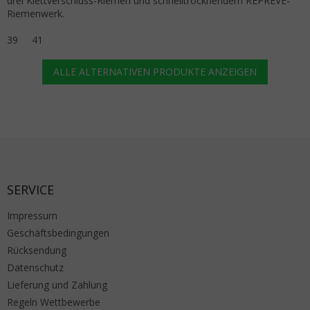
drei Klettverschluss-Riemen und schnelltrocknendem REPREVE-
Riemenwerk.
39
41
ALLE ALTERNATIVEN PRODUKTE ANZEIGEN
Fußzeile
SERVICE
Impressum
Geschäftsbedingungen
Rücksendung
Datenschutz
Lieferung und Zahlung
Regeln Wettbewerbe