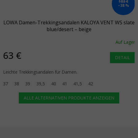
103 €
–38 %
LOWA Damen-Trekkingsandalen KALOYA VENT WS slate
blue/desert – beige
Auf Lager
63 €
DETAIL
Leichte Trekkingsandalen für Damen.
37
38
39
39,5
40
41
41,5
42
ALLE ALTERNATIVEN PRODUKTE ANZEIGEN
Fußzeile