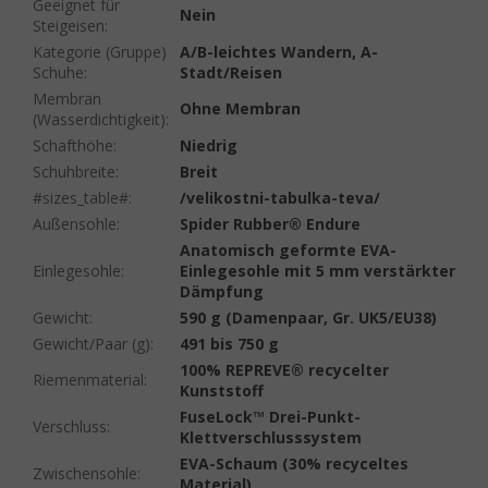
Geeignet für
Nein
Steigeisen
:
Kategorie (Gruppe)
A/B-leichtes Wandern, A-
Schuhe
:
Stadt/Reisen
Membran
Ohne Membran
(Wasserdichtigkeit)
:
Schafthöhe
:
Niedrig
Schuhbreite
:
Breit
#sizes_table#
:
/velikostni-tabulka-teva/
Außensohle
:
Spider Rubber® Endure
Anatomisch geformte EVA-
Einlegesohle
:
Einlegesohle mit 5 mm verstärkter
Dämpfung
Gewicht
:
590 g (Damenpaar, Gr. UK5/EU38)
Gewicht/Paar (g)
:
491 bis 750 g
100% REPREVE® recycelter
Riemenmaterial
:
Kunststoff
FuseLock™ Drei-Punkt-
Verschluss
:
Klettverschlusssystem
EVA-Schaum (30% recyceltes
Zwischensohle
:
Material)