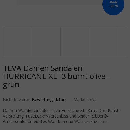
87 €
–20 %
TEVA Damen Sandalen
HURRICANE XLT3 burnt olive -
grün
Die durchschnittliche Produktbewertung ist 0,0 von 5 Sternen.
Nicht bewertet
Bewertungsdetails
Marke:
Teva
Damen-Wandersandalen Teva Hurricane XLT3 mit Drei-Punkt-
Verstellung, FuseLock™-Verschluss und Spider Rubber®-
Außensohle für leichtes Wandern und Wasseraktivitäten.