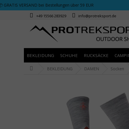
Zum Inhalt springen
📦 GRATIS VERSAND bei Bestellungen über 59 EUR
+49 15566 283929
info@protreksport.de
BEKLEIDUNG
SCHUHE
RUCKSÄCKE
CAMPI
Startseite
BEKLEIDUNG
DAMEN
Socken