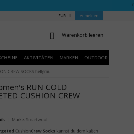
REGELN WETTBEWERBE
ÜBER UNS
EUR
Anmelden
COOKIES
KONTAKT
WARENKORB
Warenkorb leeren
SCHEINE
AKTIVITÄTEN
MARKEN
OUTDOOR-AUSVERKA
N CREW SOCKS hellgrau
men's RUN COLD
ETED CUSHION CREW
wertung ist 0,0 von 5 Sternen.
ils
Marke:
Smartwool
rgeted
Cushion
Crew Socks
kannst du dem kalten