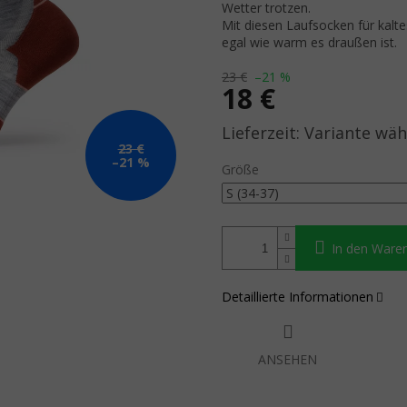
Wetter trotzen.
Mit diesen Laufsocken für kalte
egal wie warm es draußen ist.
23 €
–21 %
18 €
Verkaufspreis:
Variante wäh
23 €
–21 %
Größe
In den Ware
Detaillierte Informationen
ANSEHEN