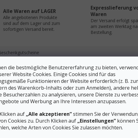
Expresslieferung v
Alle Waren auf LAGER
Waren
Alle angebotenen Produkte
Der Versand erfolgt sp
sind auf dem Lager und zum
am zweiten Werktag na
sofortigen Versand bereit.
Bestellung.
Geschenkgutscheine
en die bestmögliche Benutzererfahrung zu bieten, verwen
Zus
serer Website Cookies. Einige Cookies sind für das
gsgemäße Funktionieren der Website erforderlich (z. B. zu
un Cold Weather Targeted Cushion Crew Socks
für Frauen
Kate
ern des Warenkorb-Inhalts oder zum Anmelden), andere he
erfügen über unsere fortschrittlichste Indestructawool-
EAN
ie Besucherzahlen zu analysieren, unsere Dienste zu verbes
in 4-Grad-Elite-Fit-System für unübertroffene Leistung und eine
Gesc
ngebote und Werbung an Ihre Interessen anzupassen.
iese leistungsstarken Laufsocken für Frauen für kaltes Wetter
Mate
Klicken auf
„Alle akzeptieren”
stimmen Sie der Verwendung
Farb
Haltbarkeit. Elite
4 Degree™
Fit System für eine
von Cookies zu. Durch Klicken auf
„Einstellungen”
können S
Grö
per für zusätzliche Atmungsaktivität.
Virtually
len, welche Arten von Cookies Sie zulassen möchten.
Prod
öhe sorgt für zusätzliche Wärme unter einer Strumpfhose.
Soc