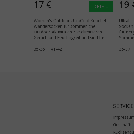
17 €
19 
DETAIL
Women's Outdoor UltraCool Knöchel-
Ultrale
Wandersocken für sommerliche
Socken 
Outdoor-Aktivitäten. Sie eliminieren
für Be
Geruch und Feuchtigkeit und sind für
Sommer
besonders heiße Tage konzipiert....
warmes
35-36
41-42
35-37
Fußzeile
SERVICE
Impressu
Geschäfts
Rücksend