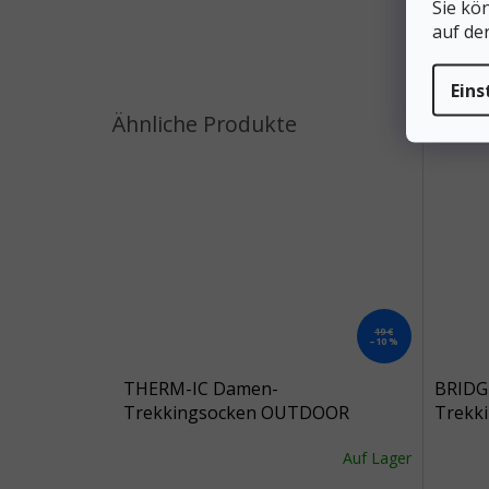
Sie kö
auf de
Eins
19 €
–10 %
THERM-IC Damen-
BRIDG
Trekkingsocken OUTDOOR
Trekk
ULTRACOOL ANKLE LADY hellgrün
ULTRA
Auf Lager
- grün
PERF
mittel