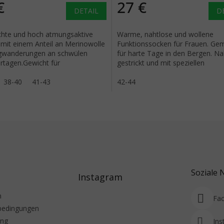
€
27 €
DETAIL
D
ichte und hoch atmungsaktive
Warme, nahtlose und wollene
mit einem Anteil an Merinowolle
Funktionssocken für Frauen. Ge
rgwanderungen an schwülen
für harte Tage in den Bergen. Na
tagen.Gewicht für
gestrickt und mit speziellen
Wetter.
Funktionszonen.
38-40
41-43
42-44
Soziale 
Instagram
m
Fa
bedingungen
ung
Ins