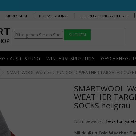
IMPRESSUM
RÜCKSENDUNG
LIEFERUNG UND ZAHLUNG
SUCHEN
NG / AUSRÜSTUNG
WINTERAUSRÜSTUNG
GESCHENKGUT
SMARTWOOL Women's RUN COLD WEATHER TARGETED CUSHIO
SMARTWOOL Wo
WEATHER TARG
SOCKS hellgrau
Die durchschnittliche Produktbe
Nicht bewertet
Bewertungsdeta
Mit den
Run Cold Weather Ta