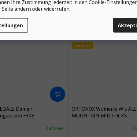
nnen Ihre Zustimmung jederzeit in den Cookie-Einstellunge
#siz
r Seite ändern oder widerrufen.
Mate
tellungen
Akzept
Verkauf
21 €
–9 %
EDALE Damen
ORTOVOX Women's W's ALL
ingsocken HIKE
MOUNTAIN MID SOCKS
LIGHT T2 MERINO
mehrfarbig - mehrfarbig
Auf Lager
A
ORMANCE LOW
grau/surf - grau