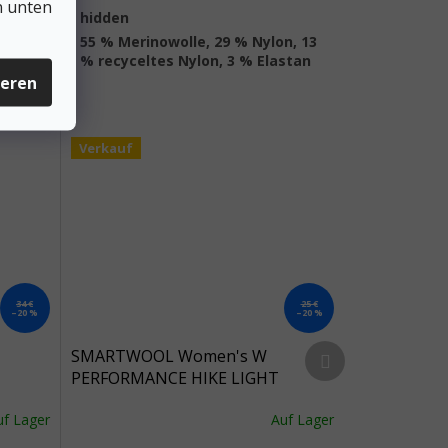
n unten
es_table#
:
hidden
55 % Merinowolle, 29 % Nylon, 13
rial
:
% recyceltes Nylon, 3 % Elastan
ieren
Verkauf
34 €
25 €
–20 %
–20 %
Nächstes Produkt
SMARTWOOL Women's W
PERFORMANCE HIKE LIGHT
CUSHION CREW SOCKS anthrazit -
uf Lager
Auf Lager
grau