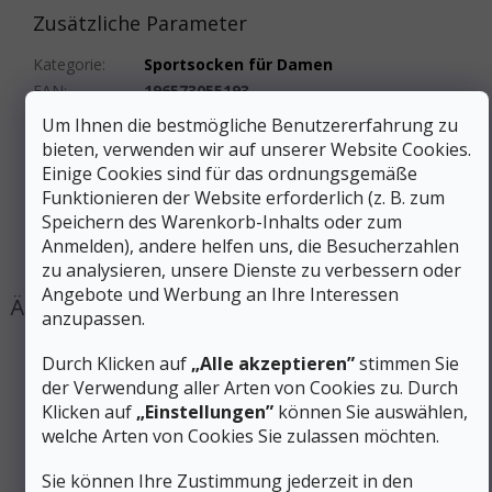
Zusätzliche Parameter
Kategorie
:
Sportsocken für Damen
EAN
:
196573055193
Geschlecht
:
Frauen
Um Ihnen die bestmögliche Benutzererfahrung zu
Material
:
Wolle (Merino)
bieten, verwenden wir auf unserer Website Cookies.
Farbe
:
Schwarz
Einige Cookies sind für das ordnungsgemäße
Funktionieren der Website erforderlich (z. B. zum
Produktart
:
Socken
Speichern des Warenkorb-Inhalts oder zum
Sockenhöhe
:
Hoch
Anmelden), andere helfen uns, die Besucherzahlen
#sizes_table#
:
hidden
zu analysieren, unsere Dienste zu verbessern oder
Angebote und Werbung an Ihre Interessen
anzupassen.
Durch Klicken auf
„Alle akzeptieren”
stimmen Sie
der Verwendung aller Arten von Cookies zu. Durch
Klicken auf
„Einstellungen”
können Sie auswählen,
welche Arten von Cookies Sie zulassen möchten.
Sie können Ihre Zustimmung jederzeit in den