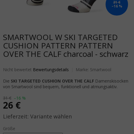
31 €
–16 %
SMARTWOOL W SKI TARGETED
CUSHION PATTERN PATTERN
OVER THE CALF charcoal - schwarz
Die durchschnittliche Produktbewertung ist 0,0 von 5 Sternen.
Nicht bewertet
Bewertungsdetails
Marke:
Smartwool
Die
SKI TARGETED CUSHION OVER THE CALF
Damenskisocken
von Smartwool sind bequem, funktionell und atmungsaktiv.
31 €
–16 %
26 €
Verkaufspreis:
Variante wählen
Größe