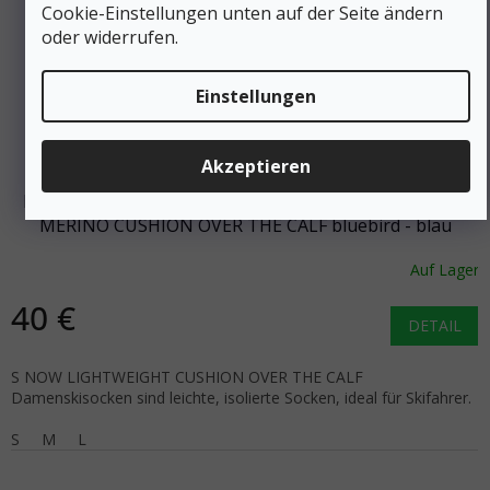
Cookie-Einstellungen unten auf der Seite ändern
oder widerrufen.
Einstellungen
Akzeptieren
DARN TOUGH Damenskisocken SNOW LIGHTWEIGHT
MERINO CUSHION OVER THE CALF bluebird - blau
Auf Lager
40 €
DETAIL
S NOW LIGHTWEIGHT CUSHION OVER THE CALF
Damenskisocken sind leichte, isolierte Socken, ideal für Skifahrer.
S
M
L