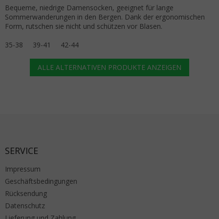
Bequeme, niedrige Damensocken, geeignet für lange
Sommerwanderungen in den Bergen. Dank der ergonomischen
Form, rutschen sie nicht und schützen vor Blasen.
35-38
39-41
42-44
ALLE ALTERNATIVEN PRODUKTE ANZEIGEN
Fußzeile
SERVICE
Impressum
Geschäftsbedingungen
Rücksendung
Datenschutz
Lieferung und Zahlung