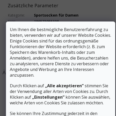
Zusätzliche Parameter
Kategorie
:
Sportsocken für Damen
EAN
:
196573055308
Geschlecht
:
Frauen
Um Ihnen die bestmögliche Benutzererfahrung zu
Material
:
Wolle (Merino)/Synthetik
bieten, verwenden wir auf unserer Website Cookies.
Farbe
:
Violett
Einige Cookies sind für das ordnungsgemäße
Funktionieren der Website erforderlich (z. B. zum
Produktart
:
Socken
Speichern des Warenkorb-Inhalts oder zum
Sockenhöhe
:
Hoch
Anmelden), andere helfen uns, die Besucherzahlen
#sizes_table#
:
hidden
zu analysieren, unsere Dienste zu verbessern oder
Angebote und Werbung an Ihre Interessen
anzupassen.
Durch Klicken auf
„Alle akzeptieren”
stimmen Sie
der Verwendung aller Arten von Cookies zu. Durch
Klicken auf
„Einstellungen”
können Sie auswählen,
welche Arten von Cookies Sie zulassen möchten.
Sie können Ihre Zustimmung jederzeit in den