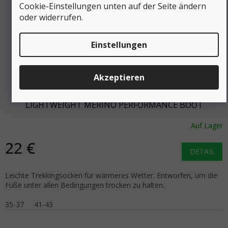
Cookie-Einstellungen unten auf der Seite ändern
oder widerrufen.
Einstellungen
24 €
–8 %
Akzeptieren
BRIDGEDALE Damen Trekkingsocken HIKE
LIGHTWEIGHT MERINO PERFORMANCE BOOT
schwarz/lila - schwarz
Auf Lager
22 €
DETAIL
Leichte Trekkingsocken für wärmeres Wetter. Entworfen, um die
Füße unter allen Bedingungen trocken zu halten.
35-37
41-43