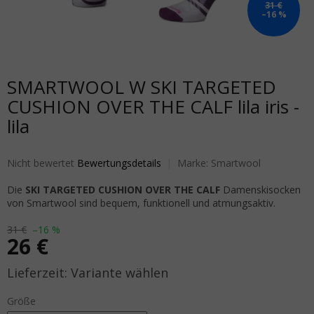
31 €
–16 %
SMARTWOOL W SKI TARGETED
CUSHION OVER THE CALF lila iris -
lila
Die durchschnittliche Produktbewertung ist 0,0 von 5 Sternen.
Nicht bewertet
Bewertungsdetails
Marke:
Smartwool
Die
SKI TARGETED CUSHION OVER THE CALF
Damenskisocken
von Smartwool sind bequem, funktionell und atmungsaktiv.
31 €
–16 %
26 €
Verkaufspreis:
Variante wählen
Größe