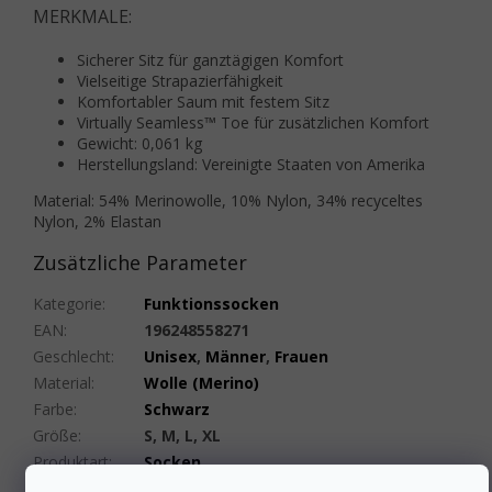
MERKMALE:
Sicherer Sitz für ganztägigen Komfort
Vielseitige Strapazierfähigkeit
Komfortabler Saum mit festem Sitz
Virtually Seamless™ Toe für zusätzlichen Komfort
Gewicht: 0,061 kg
Herstellungsland: Vereinigte Staaten von Amerika
Material: 54% Merinowolle, 10% Nylon, 34% recyceltes
Nylon, 2% Elastan
Zusätzliche Parameter
Kategorie
:
Funktionssocken
EAN
:
196248558271
Geschlecht
:
Unisex
,
Männer
,
Frauen
Material
:
Wolle (Merino)
Farbe
:
Schwarz
Größe
:
S, M, L, XL
Produktart
:
Socken
Sockenhöhe
:
Mittel