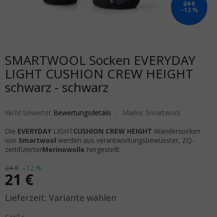
24 €
–12 %
SMARTWOOL Socken EVERYDAY
LIGHT CUSHION CREW HEIGHT
schwarz - schwarz
Die durchschnittliche Produktbewertung ist 0,0 von 5 Sternen.
Nicht bewertet
Bewertungsdetails
Marke:
Smartwool
D
ie
EVERYDAY
LIGHT
CUSHION CREW HEIGHT
Wandersocken
von
Smartwool
werden aus verantwortungsbewusster
, ZQ-
zertifizierter
Merinowolle
hergestellt
.
24 €
–12 %
21 €
Verkaufspreis:
Variante wählen