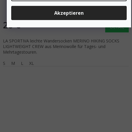
LIGHTWEIGHT CREW Rotholz/Kreide - rot
Auf Lager
Akzeptieren
26 €
DETAIL
LA SPORTIVA leichte Wandersocken MERINO HIKING SOCKS
LIGHTWEIGHT CREW aus Merinowolle für Tages- und
Mehrtagestouren.
S
M
L
XL